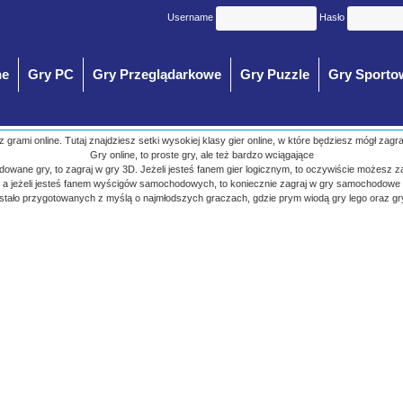
Username
Hasło
ne
Gry PC
Gry Przeglądarkowe
Gry Puzzle
Gry Sporto
 z grami online. Tutaj znajdziesz setki wysokiej klasy gier online, w które będziesz mógł zagr
Gry online, to proste gry, ale też bardzo wciągające
budowane gry, to zagraj w gry 3D. Jeżeli jesteś fanem gier logicznym, to oczywiście możesz z
a jeżeli jesteś fanem wyścigów samochodowych, to koniecznie zagraj w gry samochodowe
ostało przygotowanych z myślą o najmłodszych graczach, gdzie prym wiodą gry lego oraz gr