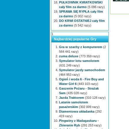
PUŁKOWNIK KWIATKOWSKI
cały film za darmo
(5 096 razy)
SPRAWA SIĘ RYPŁA cały film
za darmo
(5 002 razy)
DO KRWI OSTATNIEJ cały film
za darmo
(5 542 razy)
1
Najbardziej popularne Gry
Gra w szachy z komputerem
(2
564 441 razy)
zuma deluxe
(773 359 razy)
Symulator lotu samolotem
(631 249 razy)
Symulator jazdy samochodem
(464 953 razy)
Ogień i woda 6 - Fire Boy and
Water Girl 6
(443 103 razy)
Gaszenie Pożaru - Strażak
Sam
(435 028 razy)
Jazda Traktorem
(310 128 razy)
Latanie samolotem
pasażerskim
(302 009 razy)
Diamentowa układanka
(292
419 razy)
Pingwiny z Madagaskaru -
Zbieranie Ryb
(291 253 razy)