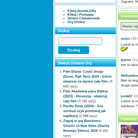
Zagrano: 6
Filmy,Sennik,GRy
Klikaj i Pomagaj
Komentar
Serwis Ciekawostek
Gry Online
Musisz si
Szukaj
rusos
(25 
Ludzie to m
gryniu
(4 
Świeżo Dodane Gry
eee to taka
Film Diuna: Część druga
rikibumb
(Dune: Part Two) 2024 - Gdzie
Bilet do An
obejrzec za darmo cały film.
(4
drugie tanie
642 razy)
Film Akademia pana Kleksa
(2023) - Recenzja - obejrzyj
jurek67
(1
cały film
(3 196 razy)
Ludzie to m
Pacific Drive (2024) - Gra
autobusu ?
survival czyli przetrwaj jak
najdłużej
(2 048 razy)
Podobne 
Zagraj w grę Banishers:
Ghosts of New Eden (Duchy
Nowego Edenu) 2024
(2 262
razy)