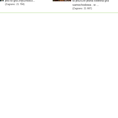
jest to gra zręczności...
to jeszcze jedna świetna gra
(Zagrano: 21 794)
samochodowa . w ...
(Zagrano: 21 687)