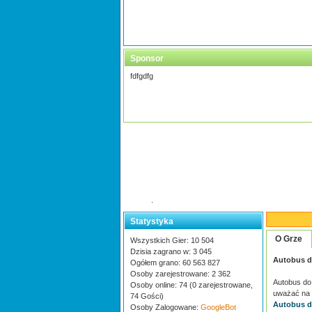
Sponsor
fdfgdfg
.
Statystyka
O Grze
Wszystkich Gier: 10 504
Dzisia zagrano w: 3 045
Autobus d
Ogółem grano: 60 563 827
Osoby zarejestrowane: 2 362
Autobus do 
Osoby online: 74 (0 zarejestrowane,
uważać na 
74 Gości)
Autobus d
Osoby Zalogowane:
GoogleBot