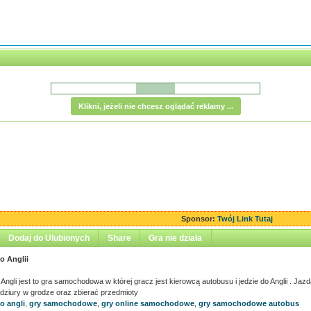
Klikni, jeżeli nie chcesz oglądać reklamy ...
Sponsor:
Twój Link Tutaj
Dodaj do Ulubionych
Share
Gra nie działa
o Anglii
Angli jest to gra samochodowa w której gracz jest kierowcą autobusu i jedzie do Anglii . Jazd
dziury w grodze oraz zbierać przedmioty
o angli
,
gry samochodowe
,
gry online samochodowe
,
gry samochodowe autobus