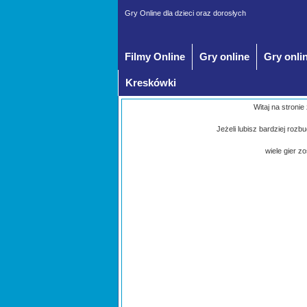
Gry Online dla dzieci oraz dorosłych
Filmy Online
Gry online
Gry onli
Kreskówki
Witaj na stronie
Jeżeli lubisz bardziej roz
wiele gier z