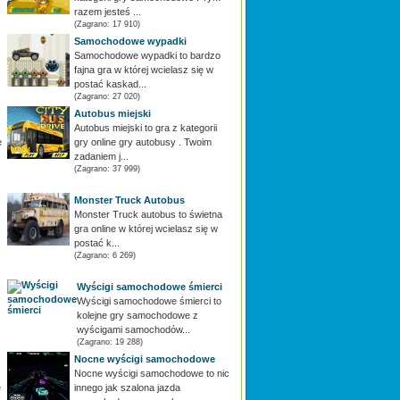
razem jesteś ...
(Zagrano: 17 910)
Samochodowe wypadki
Samochodowe wypadki to bardzo
fajna gra w której wcielasz się w
postać kaskad...
(Zagrano: 27 020)
Autobus miejski
Autobus miejski to gra z kategorii
e
gry online gry autobusy . Twoim
zadaniem j...
(Zagrano: 37 999)
Monster Truck Autobus
Monster Truck autobus to świetna
gra online w której wcielasz się w
postać k...
(Zagrano: 6 269)
Wyścigi samochodowe śmierci
Wyścigi samochodowe śmierci to
kolejne gry samochodowe z
wyścigami samochodów...
(Zagrano: 19 288)
Nocne wyścigi samochodowe
Nocne wyścigi samochodowe to nic
e
innego jak szalona jazda