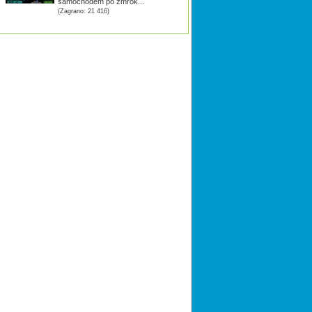
samochodem po zmrok...
(Zagrano: 21 416)