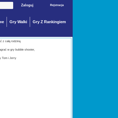
Rejstracja
we
Gry Walki
Gry Z Rankingiem
ać z całą rodziną
agrać w gry bubble shooter,
y Tom i Jerry