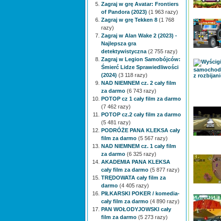
Zagraj w grę Avatar: Frontiers
of Pandora (2023)
(1 963 razy)
Zagraj w grę Tekken 8
(1 768
razy)
Zagraj w Alan Wake 2 (2023) -
Najlepsza gra
detektywistyczna
(2 755 razy)
Zagraj w Legion Samobójców:
Śmierć Lidze Sprawiedliwości
(2024)
(3 118 razy)
NAD NIEMNEM cz. 2 cały film
za darmo
(6 743 razy)
POTOP cz 1 cały film za darmo
(7 462 razy)
POTOP cz.2 cały film za darmo
(5 481 razy)
PODRÓŻE PANA KLEKSA cały
film za darmo
(5 567 razy)
NAD NIEMNEM cz. 1 cały film
za darmo
(6 325 razy)
AKADEMIA PANA KLEKSA
cały film za darmo
(5 877 razy)
TRĘDOWATA cały film za
darmo
(4 405 razy)
PIŁKARSKI POKER / komedia-
cały film za darmo
(4 890 razy)
PAN WOŁODYJOWSKI cały
film za darmo
(5 273 razy)