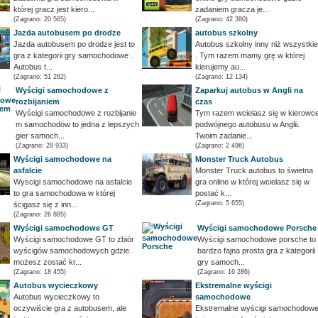
której gracz jest kiero...
zadaniem gracza je...
(Zagrano: 20 565)
(Zagrano: 42 380)
Jazda autobusem po drodze
autobus szkolny
Jazda autobusem po drodze jest to
Autobus szkolny inny niż wszystkie
gra z kategorii gry samochodowe .
. Tym razem mamy grę w której
Autobus t...
kierujemy au...
(Zagrano: 51 282)
(Zagrano: 12 134)
Wyścigi samochodowe z
Zaparkuj autobus w Angli na
rozbijaniem
czas
Wyścigi samochodowe z rozbijanie
Tym razem wcielasz się w kierowc
m samochodów to jedna z lepszych
podwójnego autobusu w Anglii.
gier samoch...
Twoim zadanie...
(Zagrano: 28 933)
(Zagrano: 2 496)
Wyścigi samochodowe na
Monster Truck Autobus
asfalcie
Monster Truck autobus to świetna
Wyscigi samochodowe na asfalcie
gra online w której wcielasz się w
to gra samochodowa w której
postać k...
(Zagrano: 5 655)
ścigasz się z inn...
(Zagrano: 26 885)
Wyścigi samochodowe GT
Wyścigi samochodowe Porsche
Wyścigi samochodowe GT to zbiór
Wyścigi samochodowe porsche to
wyścigów samochodowych gdzie
bardzo fajna prosta gra z kategorii
możesz zostać kr...
gry samoch...
(Zagrano: 18 455)
(Zagrano: 16 286)
Autobus wycieczkowy
Ekstremalne wyścigi
Autobus wycieczkowy to
samochodowe
oczywiście gra z autobusem, ale
Ekstremalne wyścigi samochodow