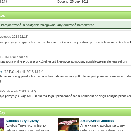
6,249
Dodano: 25 Luty 2011
ze:
ę zarejestrować, a następnie zalogować, aby dodawać komentarze.
Listopad 2013 11:18)
aja pomysły na gry online nie ma to tamto. Gra w której podróżujemy autobusem do Anglii 
Listopad 2013 08:37)
 stara gra online typu gra w której jesteś kierowcą autobusu. spodziewałem się lepszej gry
um
(12 Październik 2013 18:14)
glii nie jest drogi jeżeli chodzi o autobus, ale mimo wszystko lepiej jest poleciec samolotem. P
j
0 Październik 2013 08:47)
aja pomysły ) Daje 5/10 .b nie ma to jak przejechać sie autobusem do Anglii i omijac przezkod
Gry:
Autobus Turystyczny
Amerykański autobus
Autobus Turystyczny jest to
Amerykański autobus są to gry
zabawna gra samochodowa w
online gry samochodowe gdzie