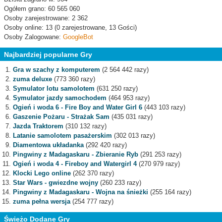
Ogółem grano: 60 565 060
Osoby zarejestrowane: 2 362
Osoby online: 13 (0 zarejestrowane, 13 Gości)
Osoby Zalogowane:
GoogleBot
Najbardziej popularne Gry
Gra w szachy z komputerem
(2 564 442 razy)
zuma deluxe
(773 360 razy)
Symulator lotu samolotem
(631 250 razy)
Symulator jazdy samochodem
(464 953 razy)
Ogień i woda 6 - Fire Boy and Water Girl 6
(443 103 razy)
Gaszenie Pożaru - Strażak Sam
(435 031 razy)
Jazda Traktorem
(310 132 razy)
Latanie samolotem pasażerskim
(302 013 razy)
Diamentowa układanka
(292 420 razy)
Pingwiny z Madagaskaru - Zbieranie Ryb
(291 253 razy)
Ogień i woda 4 - Fireboy and Watergirl 4
(270 979 razy)
Klocki Lego online
(262 370 razy)
Star Wars - gwiezdne wojny
(260 233 razy)
Pingwiny z Madagaskaru - Wojna na śnieżki
(255 164 razy)
zuma pełna wersja
(254 777 razy)
Świeżo Dodane Gry