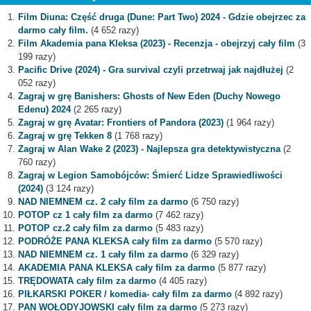
Film Diuna: Część druga (Dune: Part Two) 2024 - Gdzie obejrzec za
darmo cały film.
(4 652 razy)
Film Akademia pana Kleksa (2023) - Recenzja - obejrzyj cały film
(3
199 razy)
Pacific Drive (2024) - Gra survival czyli przetrwaj jak najdłużej
(2
052 razy)
Zagraj w grę Banishers: Ghosts of New Eden (Duchy Nowego
Edenu) 2024
(2 265 razy)
Zagraj w grę Avatar: Frontiers of Pandora (2023)
(1 964 razy)
Zagraj w grę Tekken 8
(1 768 razy)
Zagraj w Alan Wake 2 (2023) - Najlepsza gra detektywistyczna
(2
760 razy)
Zagraj w Legion Samobójców: Śmierć Lidze Sprawiedliwości
(2024)
(3 124 razy)
NAD NIEMNEM cz. 2 cały film za darmo
(6 750 razy)
POTOP cz 1 cały film za darmo
(7 462 razy)
POTOP cz.2 cały film za darmo
(5 483 razy)
PODRÓŻE PANA KLEKSA cały film za darmo
(5 570 razy)
NAD NIEMNEM cz. 1 cały film za darmo
(6 329 razy)
AKADEMIA PANA KLEKSA cały film za darmo
(5 877 razy)
TRĘDOWATA cały film za darmo
(4 405 razy)
PIŁKARSKI POKER / komedia- cały film za darmo
(4 892 razy)
PAN WOŁODYJOWSKI cały film za darmo
(5 273 razy)