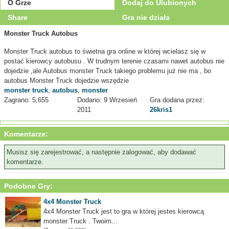
O Grze
Dodaj do Ulubionych
Share
Gra nie działa
Monster Truck Autobus
Monster Truck autobus to świetna gra online w której wcielasz się w
postać kierowcy autobusu . W trudnym terenie czasami nawet autobus nie
dojedzie ,ale Autobus monster Truck takiego problemu już nie ma , bo
autobus Monster Truck dojedzie wszędzie
monster truck
,
autobus
,
monster
Zagrano: 5,655
Dodano: 9 Wrzesień
Gra dodana przez:
2011
26kris1
Komentarze:
Musisz się zarejestrować, a następnie zalogować, aby dodawać
komentarze.
Podobne Gry:
4x4 Monster Truck
4x4 Monster Truck jest to gra w której jestes kierowcą
monster Truck . Twoim...