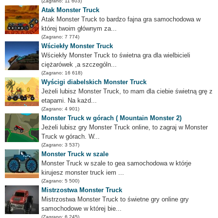
(Zagrano: 11 603)
Atak Monster Truck
Atak Monster Truck to bardzo fajna gra samochodowa w
której twoim głównym za...
(Zagrano: 7 774)
Wściekły Monster Truck
Wściekły Monster Truck to świetna gra dla wielbicieli
ciężarówek ,a szczególn...
(Zagrano: 16 618)
Wyścigi diabelskich Monster Truck
Jeżeli lubisz Monster Truck, to mam dla ciebie świetną grę z
etapami. Na każd...
(Zagrano: 4 901)
Monster Truck w górach ( Mountain Monster 2)
Jeżeli lubisz gry Monster Truck online, to zagraj w Monster
Truck w górach. W...
(Zagrano: 3 537)
Monster Truck w szale
Monster Truck w szale to gea samochodowa w którje
kirujesz monster truck iem ...
(Zagrano: 5 500)
Mistrzostwa Monster Truck
Mistrzostwa Monster Truck to świetne gry online gry
samochodowe w której bie...
(Zagrano: 6 245)