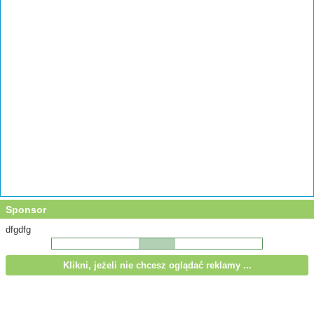
Sponsor
dfgdfg
Klikni, jeżeli nie chcesz oglądać reklamy ...