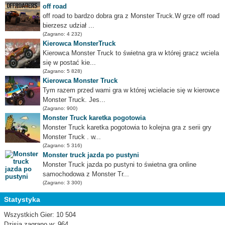
off road
off road to bardzo dobra gra z Monster Truck.W grze off road
bierzesz udział ...
(Zagrano: 4 232)
Kierowca MonsterTruck
Kierowca Monster Truck to świetna gra w której gracz wciela
się w postać kie...
(Zagrano: 5 828)
Kierowca Monster Truck
Tym razem przed wami gra w której wcielacie się w kierowce
Monster Truck. Jes...
(Zagrano: 900)
Monster Truck karetka pogotowia
Monster Truck karetka pogotowia to kolejna gra z serii gry
Monster Truck . w...
(Zagrano: 5 316)
Monster truck jazda po pustyni
Monster Truck jazda po pustyni to świetna gra online
samochodowa z Monster Tr...
(Zagrano: 3 300)
Statystyka
Wszystkich Gier: 10 504
Dzisia zagrano w: 964