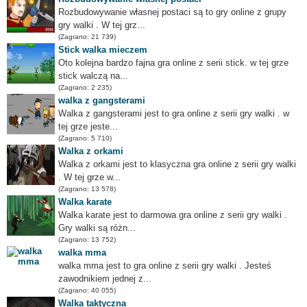
Rozbudowywanie własnej postaci są to gry online z grupy
gry walki . W tej grz...
(Zagrano: 21 739)
Stick walka mieczem
Oto kolejna bardzo fajna gra online z serii stick. w tej grze
stick walczą na...
(Zagrano: 2 235)
walka z gangsterami
Walka z gangsterami jest to gra online z serii gry walki . w
tej grze jeste...
(Zagrano: 5 710)
Walka z orkami
Walka z orkami jest to klasyczna gra online z serii gry walki
. W tej grze w...
(Zagrano: 13 578)
Walka karate
Walka karate jest to darmowa gra online z serii gry walki .
Gry walki są różn...
(Zagrano: 13 752)
walka mma
walka mma jest to gra online z serii gry walki . Jesteś
zawodnikiem jednej z...
(Zagrano: 40 055)
Walka taktyczna