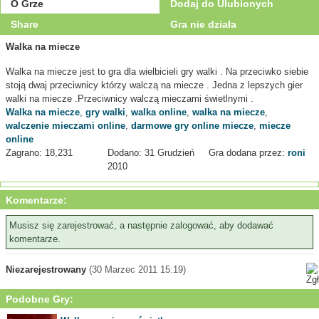
O Grze
Dodaj do Ulubionych
Share
Gra nie działa
Walka na miecze
Walka na miecze jest to gra dla wielbicieli gry walki . Na przeciwko siebie
stoją dwaj przeciwnicy którzy walczą na miecze . Jedna z lepszych gier
walki na miecze .Przeciwnicy walczą mieczami świetlnymi .
Walka na miecze
,
gry walki
,
walka online
,
walka na miecze
,
walczenie mieczami online
,
darmowe gry online miecze
,
miecze
online
Zagrano: 18,231
Dodano: 31 Grudzień
Gra dodana przez:
roni
2010
Komentarze:
Musisz się zarejestrować, a następnie zalogować, aby dodawać
komentarze.
Niezarejestrowany
(30 Marzec 2011 15:19)
Podobne Gry: