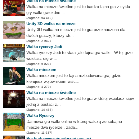
Walka na miecze świetlne
Walka na miecze świetlne jest to bardzo fajna gra z cyklu
gry walki gwiezdne ...
(Zagrano: 54 412)
Unity 3D walka na miecze
Unity 3D walka na miecze jest to gra przeznaczona dla
dwóch graczy, którzy ch...
(Zagrano: 2 942)
Walka rycerzy Jedi
Walka rycerzy Jedi to stara ,ale fajna gra walki . W tej grze
wcielasz się w ...
(Zagrano: 5 023)
Walka mieczem
Walka mieczem jest to fajna rozbudowana gra, gdzie
kierujesz wojownikiem walc...
(Zagrano: 4 279)
Walka na miecze świetlne
Walka na miecze świetlne jest to gra w której wcielasz sięw
jedną z postaci z...
(Zagrano: 14 465)
Walka Rycerzy
Darmowa gra walki online w której walczą ze sobą na
miecze dwa rycerze . zada...
(Zagrano: 11 637)
Rozbudowywanie własnej postaci