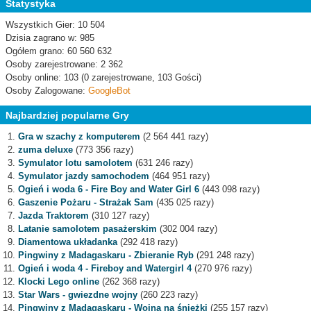
Statystyka
Wszystkich Gier: 10 504
Dzisia zagrano w: 985
Ogółem grano: 60 560 632
Osoby zarejestrowane: 2 362
Osoby online: 103 (0 zarejestrowane, 103 Gości)
Osoby Zalogowane:
GoogleBot
Najbardziej popularne Gry
Gra w szachy z komputerem
(2 564 441 razy)
zuma deluxe
(773 356 razy)
Symulator lotu samolotem
(631 246 razy)
Symulator jazdy samochodem
(464 951 razy)
Ogień i woda 6 - Fire Boy and Water Girl 6
(443 098 razy)
Gaszenie Pożaru - Strażak Sam
(435 025 razy)
Jazda Traktorem
(310 127 razy)
Latanie samolotem pasażerskim
(302 004 razy)
Diamentowa układanka
(292 418 razy)
Pingwiny z Madagaskaru - Zbieranie Ryb
(291 248 razy)
Ogień i woda 4 - Fireboy and Watergirl 4
(270 976 razy)
Klocki Lego online
(262 368 razy)
Star Wars - gwiezdne wojny
(260 223 razy)
Pingwiny z Madagaskaru - Wojna na śnieżki
(255 157 razy)