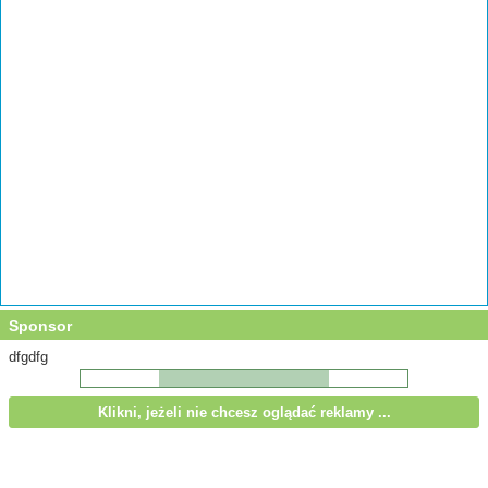
Sponsor
dfgdfg
Klikni, jeżeli nie chcesz oglądać reklamy ...