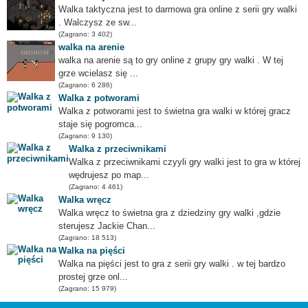
Walka taktyczna jest to darmowa gra online z serii gry walki
. Walczysz ze sw...
(Zagrano: 3 402)
walka na arenie
walka na arenie są to gry online z grupy gry walki . W tej
grze wcielasz się ...
(Zagrano: 6 286)
Walka z potworami
Walka z potworami jest to świetna gra walki w której gracz
staje się pogromca...
(Zagrano: 9 130)
Walka z przeciwnikami
Walka z przeciwnikami czyyli gry walki jest to gra w której
wędrujesz po map...
(Zagrano: 4 461)
Walka wręcz
Walka wręcz to świetna gra z dziedziny gry walki ,gdzie
sterujesz Jackie Chan...
(Zagrano: 18 513)
Walka na pięści
Walka na pięści jest to gra z serii gry walki . w tej bardzo
prostej grze onl...
(Zagrano: 15 979)