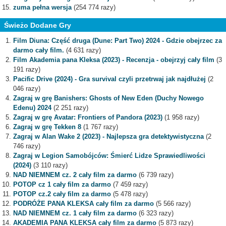
zuma pełna wersja
(254 774 razy)
Świeżo Dodane Gry
Film Diuna: Część druga (Dune: Part Two) 2024 - Gdzie obejrzec za
darmo cały film.
(4 631 razy)
Film Akademia pana Kleksa (2023) - Recenzja - obejrzyj cały film
(3
191 razy)
Pacific Drive (2024) - Gra survival czyli przetrwaj jak najdłużej
(2
046 razy)
Zagraj w grę Banishers: Ghosts of New Eden (Duchy Nowego
Edenu) 2024
(2 251 razy)
Zagraj w grę Avatar: Frontiers of Pandora (2023)
(1 958 razy)
Zagraj w grę Tekken 8
(1 767 razy)
Zagraj w Alan Wake 2 (2023) - Najlepsza gra detektywistyczna
(2
746 razy)
Zagraj w Legion Samobójców: Śmierć Lidze Sprawiedliwości
(2024)
(3 110 razy)
NAD NIEMNEM cz. 2 cały film za darmo
(6 739 razy)
POTOP cz 1 cały film za darmo
(7 459 razy)
POTOP cz.2 cały film za darmo
(5 478 razy)
PODRÓŻE PANA KLEKSA cały film za darmo
(5 566 razy)
NAD NIEMNEM cz. 1 cały film za darmo
(6 323 razy)
AKADEMIA PANA KLEKSA cały film za darmo
(5 873 razy)