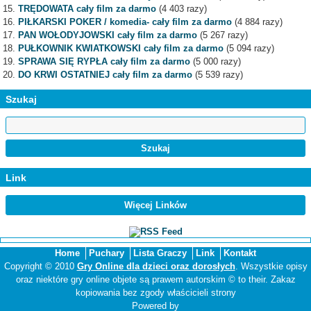
TRĘDOWATA cały film za darmo
(4 403 razy)
PIŁKARSKI POKER / komedia- cały film za darmo
(4 884 razy)
PAN WOŁODYJOWSKI cały film za darmo
(5 267 razy)
PUŁKOWNIK KWIATKOWSKI cały film za darmo
(5 094 razy)
SPRAWA SIĘ RYPŁA cały film za darmo
(5 000 razy)
DO KRWI OSTATNIEJ cały film za darmo
(5 539 razy)
Szukaj
Link
Więcej Linków
Home
Puchary
Lista Graczy
Link
Kontakt
Copyright © 2010
Gry Online dla dzieci oraz dorosłych
. Wszystkie opisy
oraz niektóre gry online objete są prawem autorskim © to their. Zakaz
kopiowania bez zgody właścicieli strony
Powered by