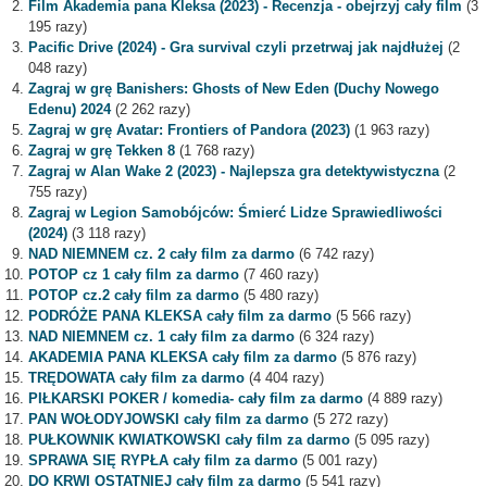
Film Akademia pana Kleksa (2023) - Recenzja - obejrzyj cały film
(3
195 razy)
Pacific Drive (2024) - Gra survival czyli przetrwaj jak najdłużej
(2
048 razy)
Zagraj w grę Banishers: Ghosts of New Eden (Duchy Nowego
Edenu) 2024
(2 262 razy)
Zagraj w grę Avatar: Frontiers of Pandora (2023)
(1 963 razy)
Zagraj w grę Tekken 8
(1 768 razy)
Zagraj w Alan Wake 2 (2023) - Najlepsza gra detektywistyczna
(2
755 razy)
Zagraj w Legion Samobójców: Śmierć Lidze Sprawiedliwości
(2024)
(3 118 razy)
NAD NIEMNEM cz. 2 cały film za darmo
(6 742 razy)
POTOP cz 1 cały film za darmo
(7 460 razy)
POTOP cz.2 cały film za darmo
(5 480 razy)
PODRÓŻE PANA KLEKSA cały film za darmo
(5 566 razy)
NAD NIEMNEM cz. 1 cały film za darmo
(6 324 razy)
AKADEMIA PANA KLEKSA cały film za darmo
(5 876 razy)
TRĘDOWATA cały film za darmo
(4 404 razy)
PIŁKARSKI POKER / komedia- cały film za darmo
(4 889 razy)
PAN WOŁODYJOWSKI cały film za darmo
(5 272 razy)
PUŁKOWNIK KWIATKOWSKI cały film za darmo
(5 095 razy)
SPRAWA SIĘ RYPŁA cały film za darmo
(5 001 razy)
DO KRWI OSTATNIEJ cały film za darmo
(5 541 razy)