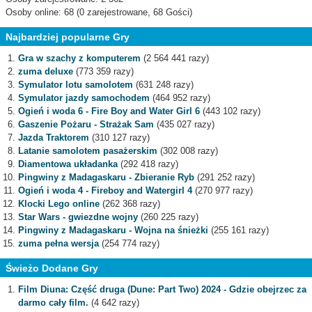
Osoby online: 68 (0 zarejestrowane, 68 Gości)
Najbardziej popularne Gry
Gra w szachy z komputerem
(2 564 441 razy)
zuma deluxe
(773 359 razy)
Symulator lotu samolotem
(631 248 razy)
Symulator jazdy samochodem
(464 952 razy)
Ogień i woda 6 - Fire Boy and Water Girl 6
(443 102 razy)
Gaszenie Pożaru - Strażak Sam
(435 027 razy)
Jazda Traktorem
(310 127 razy)
Latanie samolotem pasażerskim
(302 008 razy)
Diamentowa układanka
(292 418 razy)
Pingwiny z Madagaskaru - Zbieranie Ryb
(291 252 razy)
Ogień i woda 4 - Fireboy and Watergirl 4
(270 977 razy)
Klocki Lego online
(262 368 razy)
Star Wars - gwiezdne wojny
(260 225 razy)
Pingwiny z Madagaskaru - Wojna na śnieżki
(255 161 razy)
zuma pełna wersja
(254 774 razy)
Świeżo Dodane Gry
Film Diuna: Część druga (Dune: Part Two) 2024 - Gdzie obejrzec za
darmo cały film.
(4 642 razy)