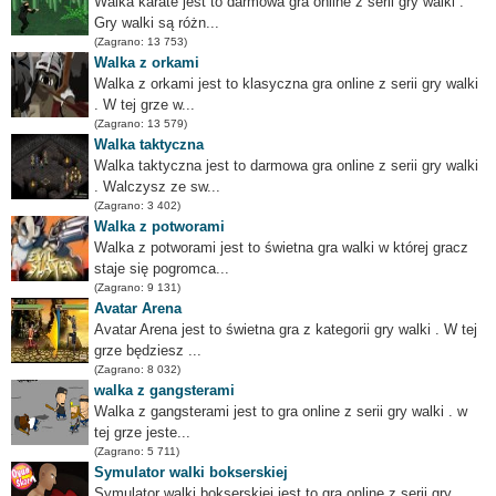
Walka karate jest to darmowa gra online z serii gry walki .
Gry walki są różn...
(Zagrano: 13 753)
Walka z orkami
Walka z orkami jest to klasyczna gra online z serii gry walki
. W tej grze w...
(Zagrano: 13 579)
Walka taktyczna
Walka taktyczna jest to darmowa gra online z serii gry walki
. Walczysz ze sw...
(Zagrano: 3 402)
Walka z potworami
Walka z potworami jest to świetna gra walki w której gracz
staje się pogromca...
(Zagrano: 9 131)
Avatar Arena
Avatar Arena jest to świetna gra z kategorii gry walki . W tej
grze będziesz ...
(Zagrano: 8 032)
walka z gangsterami
Walka z gangsterami jest to gra online z serii gry walki . w
tej grze jeste...
(Zagrano: 5 711)
Symulator walki bokserskiej
Symulator walki bokserskiej jest to gra online z serii gry