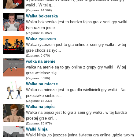
walki . W tej g...
(Zagrano: 14 569)
Walka bokserska
Walka bokserska jest to bardzo fajna gra z serii gry walki .
tym razem jeste...
(Zagrano: 10 852)
Walcz rycerzem
Walcz rycerzem jest to gra online z serii gry walki . w tej
grze chodzisz ryc...
(Zagrano: 5 670)
walka na arenie
walka na arenie są to gry online z grupy gry walki . W tej
grze wcielasz się ...
(Zagrano: 6 286)
Walka na miecze
Walka na miecze jest to gra dla wielbicieli gry walki . Na
przeciwko siebie s...
(Zagrano: 18 233)
Walka na pięści
Walka na pięści jest to gra z serii gry walki . w tej bardzo
prostej grze onl...
(Zagrano: 15 979)
Walki Ninja
Walki Ninja ,to jeszcze jedna świetna gra online ,gdzie twoim