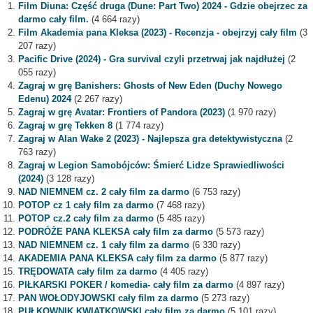
Film Diuna: Część druga (Dune: Part Two) 2024 - Gdzie obejrzec za
darmo cały film.
(4 664 razy)
Film Akademia pana Kleksa (2023) - Recenzja - obejrzyj cały film
(3
207 razy)
Pacific Drive (2024) - Gra survival czyli przetrwaj jak najdłużej
(2
055 razy)
Zagraj w grę Banishers: Ghosts of New Eden (Duchy Nowego
Edenu) 2024
(2 267 razy)
Zagraj w grę Avatar: Frontiers of Pandora (2023)
(1 970 razy)
Zagraj w grę Tekken 8
(1 774 razy)
Zagraj w Alan Wake 2 (2023) - Najlepsza gra detektywistyczna
(2
763 razy)
Zagraj w Legion Samobójców: Śmierć Lidze Sprawiedliwości
(2024)
(3 128 razy)
NAD NIEMNEM cz. 2 cały film za darmo
(6 753 razy)
POTOP cz 1 cały film za darmo
(7 468 razy)
POTOP cz.2 cały film za darmo
(5 485 razy)
PODRÓŻE PANA KLEKSA cały film za darmo
(5 573 razy)
NAD NIEMNEM cz. 1 cały film za darmo
(6 330 razy)
AKADEMIA PANA KLEKSA cały film za darmo
(5 877 razy)
TRĘDOWATA cały film za darmo
(4 405 razy)
PIŁKARSKI POKER / komedia- cały film za darmo
(4 897 razy)
PAN WOŁODYJOWSKI cały film za darmo
(5 273 razy)
PUŁKOWNIK KWIATKOWSKI cały film za darmo
(5 101 razy)