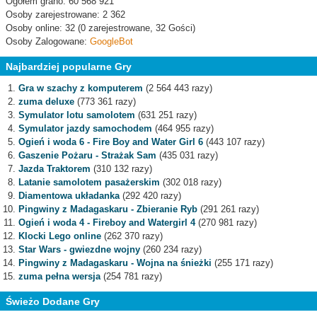
Ogółem grano: 60 568 921
Osoby zarejestrowane: 2 362
Osoby online: 32 (0 zarejestrowane, 32 Gości)
Osoby Zalogowane:
GoogleBot
Najbardziej popularne Gry
Gra w szachy z komputerem
(2 564 443 razy)
zuma deluxe
(773 361 razy)
Symulator lotu samolotem
(631 251 razy)
Symulator jazdy samochodem
(464 955 razy)
Ogień i woda 6 - Fire Boy and Water Girl 6
(443 107 razy)
Gaszenie Pożaru - Strażak Sam
(435 031 razy)
Jazda Traktorem
(310 132 razy)
Latanie samolotem pasażerskim
(302 018 razy)
Diamentowa układanka
(292 420 razy)
Pingwiny z Madagaskaru - Zbieranie Ryb
(291 261 razy)
Ogień i woda 4 - Fireboy and Watergirl 4
(270 981 razy)
Klocki Lego online
(262 370 razy)
Star Wars - gwiezdne wojny
(260 234 razy)
Pingwiny z Madagaskaru - Wojna na śnieżki
(255 171 razy)
zuma pełna wersja
(254 781 razy)
Świeżo Dodane Gry