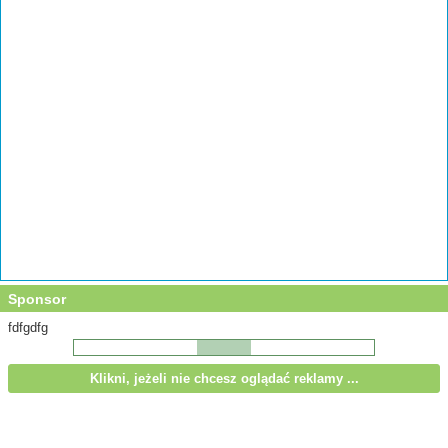
Sponsor
fdfgdfg
Klikni, jeżeli nie chcesz oglądać reklamy ...