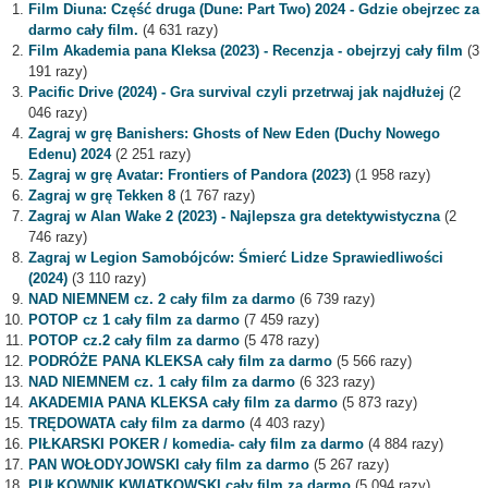
Film Diuna: Część druga (Dune: Part Two) 2024 - Gdzie obejrzec za
darmo cały film.
(4 631 razy)
Film Akademia pana Kleksa (2023) - Recenzja - obejrzyj cały film
(3
191 razy)
Pacific Drive (2024) - Gra survival czyli przetrwaj jak najdłużej
(2
046 razy)
Zagraj w grę Banishers: Ghosts of New Eden (Duchy Nowego
Edenu) 2024
(2 251 razy)
Zagraj w grę Avatar: Frontiers of Pandora (2023)
(1 958 razy)
Zagraj w grę Tekken 8
(1 767 razy)
Zagraj w Alan Wake 2 (2023) - Najlepsza gra detektywistyczna
(2
746 razy)
Zagraj w Legion Samobójców: Śmierć Lidze Sprawiedliwości
(2024)
(3 110 razy)
NAD NIEMNEM cz. 2 cały film za darmo
(6 739 razy)
POTOP cz 1 cały film za darmo
(7 459 razy)
POTOP cz.2 cały film za darmo
(5 478 razy)
PODRÓŻE PANA KLEKSA cały film za darmo
(5 566 razy)
NAD NIEMNEM cz. 1 cały film za darmo
(6 323 razy)
AKADEMIA PANA KLEKSA cały film za darmo
(5 873 razy)
TRĘDOWATA cały film za darmo
(4 403 razy)
PIŁKARSKI POKER / komedia- cały film za darmo
(4 884 razy)
PAN WOŁODYJOWSKI cały film za darmo
(5 267 razy)
PUŁKOWNIK KWIATKOWSKI cały film za darmo
(5 094 razy)