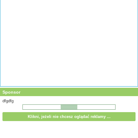
Sponsor
dfgdfg
Klikni, jeżeli nie chcesz oglądać reklamy ...