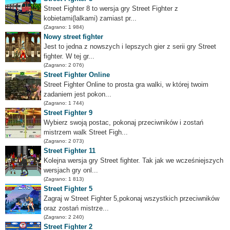
Street Fighter 8 to wersja gry Street Fighter z
kobietami(lalkami) zamiast pr...
(Zagrano: 1 984)
Nowy street fighter
Jest to jedna z nowszych i lepszych gier z serii gry Street
fighter. W tej gr...
(Zagrano: 2 076)
Street Fighter Online
Street Fighter Online to prosta gra walki, w której twoim
zadaniem jest pokon...
(Zagrano: 1 744)
Street Fighter 9
Wybierz swoją postac, pokonaj przeciwników i zostań
mistrzem walk Street Figh...
(Zagrano: 2 073)
Street Fighter 11
Kolejna wersja gry Street fighter. Tak jak we wcześniejszych
wersjach gry onl...
(Zagrano: 1 813)
Street Fighter 5
Zagraj w Street Fighter 5,pokonaj wszystkich przeciwników
oraz zostań mistrze...
(Zagrano: 2 240)
Street Fighter 2