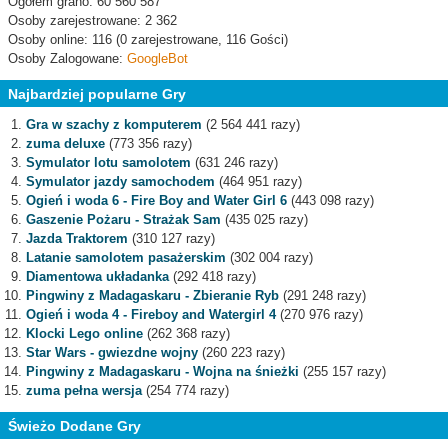
Ogółem grano: 60 560 587
Osoby zarejestrowane: 2 362
Osoby online: 116 (0 zarejestrowane, 116 Gości)
Osoby Zalogowane:
GoogleBot
Najbardziej popularne Gry
Gra w szachy z komputerem
(2 564 441 razy)
zuma deluxe
(773 356 razy)
Symulator lotu samolotem
(631 246 razy)
Symulator jazdy samochodem
(464 951 razy)
Ogień i woda 6 - Fire Boy and Water Girl 6
(443 098 razy)
Gaszenie Pożaru - Strażak Sam
(435 025 razy)
Jazda Traktorem
(310 127 razy)
Latanie samolotem pasażerskim
(302 004 razy)
Diamentowa układanka
(292 418 razy)
Pingwiny z Madagaskaru - Zbieranie Ryb
(291 248 razy)
Ogień i woda 4 - Fireboy and Watergirl 4
(270 976 razy)
Klocki Lego online
(262 368 razy)
Star Wars - gwiezdne wojny
(260 223 razy)
Pingwiny z Madagaskaru - Wojna na śnieżki
(255 157 razy)
zuma pełna wersja
(254 774 razy)
Świeżo Dodane Gry