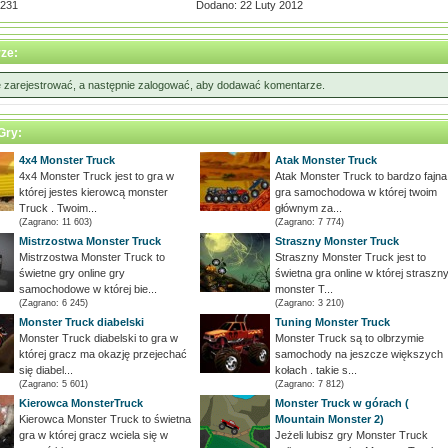
,231
Dodano: 22 Luty 2012
ze:
ę zarejestrować, a następnie zalogować, aby dodawać komentarze.
Gry:
4x4 Monster Truck
Atak Monster Truck
4x4 Monster Truck jest to gra w
Atak Monster Truck to bardzo fajna
której jestes kierowcą monster
gra samochodowa w której twoim
Truck . Twoim...
głównym za...
(Zagrano: 11 603)
(Zagrano: 7 774)
Mistrzostwa Monster Truck
Straszny Monster Truck
Mistrzostwa Monster Truck to
Straszny Monster Truck jest to
świetne gry online gry
świetna gra online w której straszn
samochodowe w której bie...
monster T...
(Zagrano: 6 245)
(Zagrano: 3 210)
Monster Truck diabelski
Tuning Monster Truck
Monster Truck diabelski to gra w
Monster Truck są to olbrzymie
której gracz ma okazję przejechać
samochody na jeszcze większych
się diabel...
kołach . takie s...
(Zagrano: 5 601)
(Zagrano: 7 812)
Kierowca MonsterTruck
Monster Truck w górach (
Kierowca Monster Truck to świetna
Mountain Monster 2)
gra w której gracz wciela się w
Jeżeli lubisz gry Monster Truck