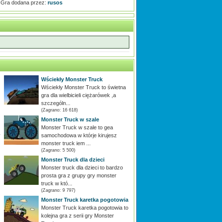
Gra dodana przez:
rusos
Wściekły Monster Truck
Wściekły Monster Truck to świetna
gra dla wielbicieli ciężarówek ,a
szczególn...
(Zagrano: 16 618)
Monster Truck w szale
Monster Truck w szale to gea
y
samochodowa w którje kirujesz
monster truck iem ...
(Zagrano: 5 500)
Monster Truck dla dzieci
Monster truck dla dzieci to bardzo
prosta gra z grupy gry monster
truck w któ...
(Zagrano: 9 797)
Monster Truck karetka pogotowia
Monster Truck karetka pogotowia to
kolejna gra z serii gry Monster