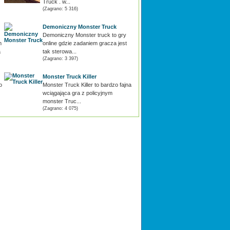
Truck . w...
(Zagrano: 5 316)
Demoniczny Monster Truck
Demoniczny Monster truck to gry
m
online gdzie zadaniem gracza jest
a
tak sterowa...
(Zagrano: 3 397)
Monster Truck Killer
o
Monster Truck Killer to bardzo fajna
wciągająca gra z policyjnym
monster Truc...
(Zagrano: 4 075)