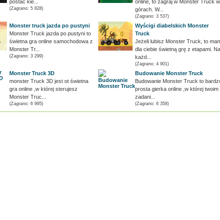
postać kie...
online, to zagraj w Monster Truck w
(Zagrano: 5 828)
górach. W...
(Zagrano: 3 537)
Monster truck jazda po pustyni
Wyścigi diabelskich Monster
Monster Truck jazda po pustyni to
Truck
świetna gra online samochodowa z
Jeżeli lubisz Monster Truck, to ma
Monster Tr...
dla ciebie świetną grę z etapami. N
(Zagrano: 3 299)
każd...
(Zagrano: 4 901)
Monster Truck 3D
Budowanie Monster Truck
monster Truck 3D jest ot świetna
Budowanie Monster Truck to bardz
gra online ,w której sterujesz
prosta gierka online ,w której twoim
Monster Truc...
zadani...
(Zagrano: 6 995)
(Zagrano: 6 358)