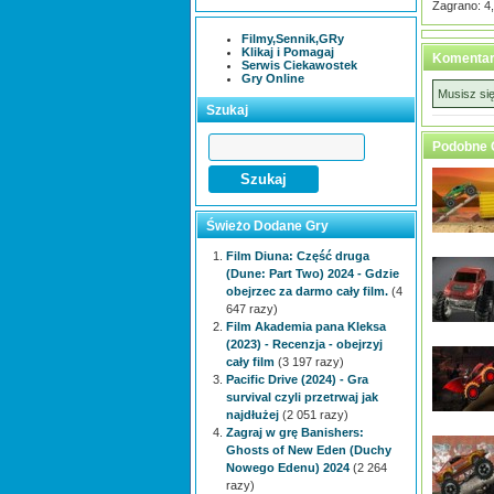
Zagrano: 4
Filmy,Sennik,GRy
Klikaj i Pomagaj
Komentar
Serwis Ciekawostek
Gry Online
Musisz si
Szukaj
Podobne 
Świeżo Dodane Gry
Film Diuna: Część druga
(Dune: Part Two) 2024 - Gdzie
obejrzec za darmo cały film.
(4
647 razy)
Film Akademia pana Kleksa
(2023) - Recenzja - obejrzyj
cały film
(3 197 razy)
Pacific Drive (2024) - Gra
survival czyli przetrwaj jak
najdłużej
(2 051 razy)
Zagraj w grę Banishers:
Ghosts of New Eden (Duchy
Nowego Edenu) 2024
(2 264
razy)