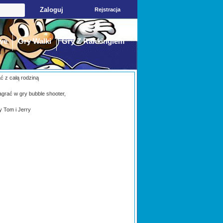
Rejstracja
we
Gry Walki
Gry Z Rankingiem
ać z całą rodziną
agrać w gry bubble shooter,
y Tom i Jerry