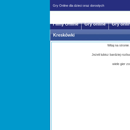
Gry Online dla dzieci oraz dorosłych
Filmy Online
Gry online
Gry onli
Kreskówki
Witaj na stronie
Jeżeli lubisz bardziej roz
wiele gier z