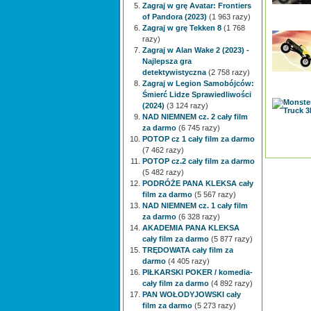
Zagraj w grę Avatar: Frontiers
of Pandora (2023)
(1 963 razy)
Zagraj w grę Tekken 8
(1 768
razy)
Zagraj w Alan Wake 2 (2023) -
Najlepsza gra
detektywistyczna
(2 758 razy)
Zagraj w Legion Samobójców:
Śmierć Lidze Sprawiedliwości
(2024)
(3 124 razy)
NAD NIEMNEM cz. 2 cały film
za darmo
(6 745 razy)
POTOP cz 1 cały film za darmo
(7 462 razy)
POTOP cz.2 cały film za darmo
(5 482 razy)
PODRÓŻE PANA KLEKSA cały
film za darmo
(5 567 razy)
NAD NIEMNEM cz. 1 cały film
za darmo
(6 328 razy)
AKADEMIA PANA KLEKSA
cały film za darmo
(5 877 razy)
TRĘDOWATA cały film za
darmo
(4 405 razy)
PIŁKARSKI POKER / komedia-
cały film za darmo
(4 892 razy)
PAN WOŁODYJOWSKI cały
film za darmo
(5 273 razy)