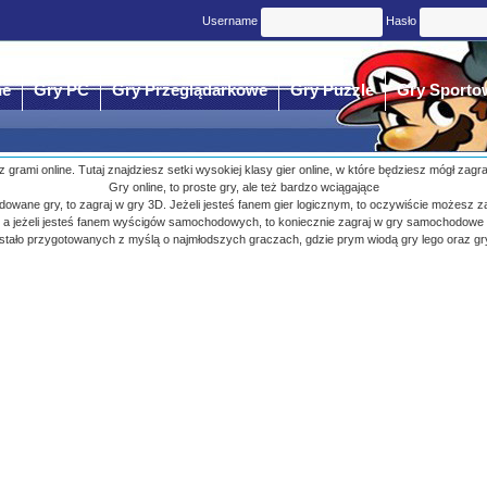
Username
Hasło
ne
Gry PC
Gry Przeglądarkowe
Gry Puzzle
Gry Sporto
 z grami online. Tutaj znajdziesz setki wysokiej klasy gier online, w które będziesz mógł zagr
Gry online, to proste gry, ale też bardzo wciągające
budowane gry, to zagraj w gry 3D. Jeżeli jesteś fanem gier logicznym, to oczywiście możesz z
a jeżeli jesteś fanem wyścigów samochodowych, to koniecznie zagraj w gry samochodowe
ostało przygotowanych z myślą o najmłodszych graczach, gdzie prym wiodą gry lego oraz gr