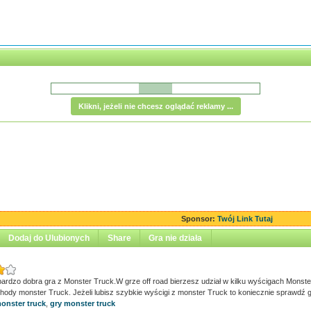
Klikni, jeżeli nie chcesz oglądać reklamy ...
Sponsor:
Twój Link Tutaj
Dodaj do Ulubionych
Share
Gra nie działa
 bardzo dobra gra z Monster Truck.W grze off road bierzesz udział w kilku wyścigach Mons
ody monster Truck. Jeżeli lubisz szybkie wyścigi z monster Truck to koniecznie sprawdź g
onster truck
,
gry monster truck