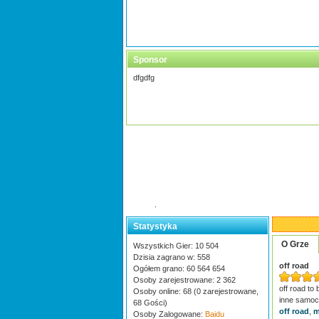
Sponsor
dfgdfg
.
Statystyka
O Grze
Wszystkich Gier: 10 504
Dzisia zagrano w: 558
off road
Ogółem grano: 60 564 654
Osoby zarejestrowane: 2 362
off road to
Osoby online: 68 (0 zarejestrowane,
inne samoch
68 Gości)
off road
,
m
Osoby Zalogowane:
Baidu