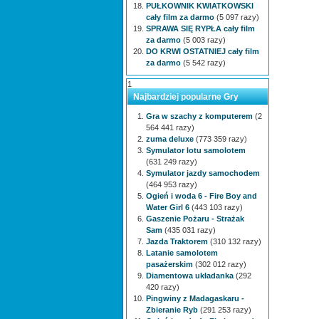
PUŁKOWNIK KWIATKOWSKI
cały film za darmo
(5 097 razy)
SPRAWA SIĘ RYPŁA cały film
za darmo
(5 003 razy)
DO KRWI OSTATNIEJ cały film
za darmo
(5 542 razy)
1
Najbardziej popularne Gry
Gra w szachy z komputerem
(2
564 441 razy)
zuma deluxe
(773 359 razy)
Symulator lotu samolotem
(631 249 razy)
Symulator jazdy samochodem
(464 953 razy)
Ogień i woda 6 - Fire Boy and
Water Girl 6
(443 103 razy)
Gaszenie Pożaru - Strażak
Sam
(435 031 razy)
Jazda Traktorem
(310 132 razy)
Latanie samolotem
pasażerskim
(302 012 razy)
Diamentowa układanka
(292
420 razy)
Pingwiny z Madagaskaru -
Zbieranie Ryb
(291 253 razy)