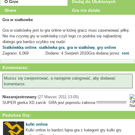
O Grze
Dodaj do Ulubionych
Share
Gra nie działa
Gra w siatkowke
Gra w siatkówkę jest to gra online w której gracz musi zaserwować piłkę.
Nie ma czystej gry w siatkówkę czyli tego co podoba się najbardziej
dlatego gra bardzo szybko się nudzi
Siatkówkka online
,
siatkówka gra
,
gra w siatkówę
,
gry online
Zagrano: 6,069
Dodano: 4 Sierpień 2010
Gra dodana przez:
roni
Komentarze:
Musisz się zarejestrować, a następnie zalogować, aby dodawać
komentarze.
Niezarejestrowany
(27 Marzec 2011 13:05)
SUPER gierka XD żarcik
GRA jest poprostu żałosna !!!!!!!!!!!!!!!!!!!!!!!!!
Podobne Gry:
kulki online
Kulki online to bardzo fajna gra z kategorii gry kulki gry