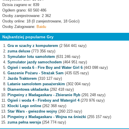
Dzisia zagrano w: 839
Ogółem grano: 60 560 486
Osoby zarejestrowane: 2 362
Osoby online: 18 (0 zarejestrowane, 18 Gości)
Osoby Zalogowane:
Baidu
Najbardziej popularne Gry
Gra w szachy z komputerem
(2 564 441 razy)
zuma deluxe
(773 356 razy)
Symulator lotu samolotem
(631 246 razy)
Symulator jazdy samochodem
(464 951 razy)
Ogień i woda 6 - Fire Boy and Water Girl 6
(443 098 razy)
Gaszenie Pożaru - Strażak Sam
(435 025 razy)
Jazda Traktorem
(310 127 razy)
Latanie samolotem pasażerskim
(302 004 razy)
Diamentowa układanka
(292 418 razy)
Pingwiny z Madagaskaru - Zbieranie Ryb
(291 248 razy)
Ogień i woda 4 - Fireboy and Watergirl 4
(270 976 razy)
Klocki Lego online
(262 368 razy)
Star Wars - gwiezdne wojny
(260 223 razy)
Pingwiny z Madagaskaru - Wojna na śnieżki
(255 157 razy)
zuma pełna wersja
(254 774 razy)