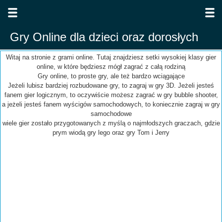
Gry Online dla dzieci oraz dorosłych
Witaj na stronie z grami online. Tutaj znajdziesz setki wysokiej klasy gier
online, w które będziesz mógł zagrać z całą rodziną
Gry online, to proste gry, ale też bardzo wciągające
Jeżeli lubisz bardziej rozbudowane gry, to zagraj w gry 3D. Jeżeli jesteś
fanem gier logicznym, to oczywiście możesz zagrać w gry bubble shooter,
a jeżeli jesteś fanem wyścigów samochodowych, to koniecznie zagraj w gry
samochodowe
wiele gier zostało przygotowanych z myślą o najmłodszych graczach, gdzie
prym wiodą gry lego oraz gry Tom i Jerry