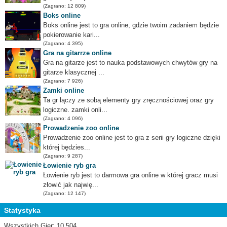
(Zagrano: 12 809)
Boks online
Boks online jest to gra online, gdzie twoim zadaniem będzie
pokierowanie kari...
(Zagrano: 4 395)
Gra na gitarrze online
Gra na gitarze jest to nauka podstawowych chwytów gry na
gitarze klasycznej ...
(Zagrano: 7 926)
Zamki online
Ta gr łączy ze sobą elementy gry zręcznościowej oraz gry
logiczne. zamki onli...
(Zagrano: 4 096)
Prowadzenie zoo online
Prowadzenie zoo online jest to gra z serii gry logiczne dzięki
której będzies...
(Zagrano: 9 287)
Łowienie ryb gra
Łowienie ryb jest to darmowa gra online w której gracz musi
złowić jak najwię...
(Zagrano: 12 147)
Statystyka
Wszystkich Gier: 10 504