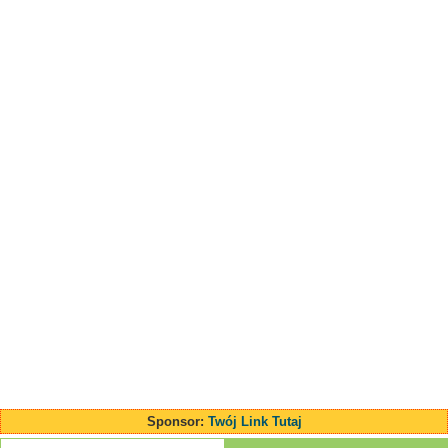
Sponsor:
Twój Link Tutaj