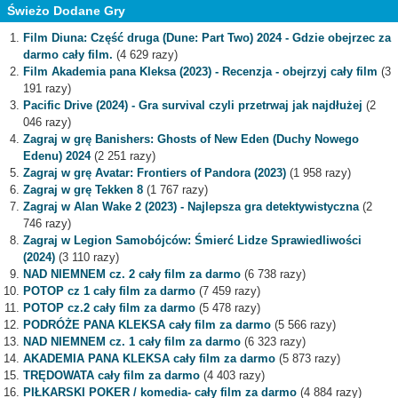
Świeżo Dodane Gry
Film Diuna: Część druga (Dune: Part Two) 2024 - Gdzie obejrzec za
darmo cały film.
(4 629 razy)
Film Akademia pana Kleksa (2023) - Recenzja - obejrzyj cały film
(3
191 razy)
Pacific Drive (2024) - Gra survival czyli przetrwaj jak najdłużej
(2
046 razy)
Zagraj w grę Banishers: Ghosts of New Eden (Duchy Nowego
Edenu) 2024
(2 251 razy)
Zagraj w grę Avatar: Frontiers of Pandora (2023)
(1 958 razy)
Zagraj w grę Tekken 8
(1 767 razy)
Zagraj w Alan Wake 2 (2023) - Najlepsza gra detektywistyczna
(2
746 razy)
Zagraj w Legion Samobójców: Śmierć Lidze Sprawiedliwości
(2024)
(3 110 razy)
NAD NIEMNEM cz. 2 cały film za darmo
(6 738 razy)
POTOP cz 1 cały film za darmo
(7 459 razy)
POTOP cz.2 cały film za darmo
(5 478 razy)
PODRÓŻE PANA KLEKSA cały film za darmo
(5 566 razy)
NAD NIEMNEM cz. 1 cały film za darmo
(6 323 razy)
AKADEMIA PANA KLEKSA cały film za darmo
(5 873 razy)
TRĘDOWATA cały film za darmo
(4 403 razy)
PIŁKARSKI POKER / komedia- cały film za darmo
(4 884 razy)