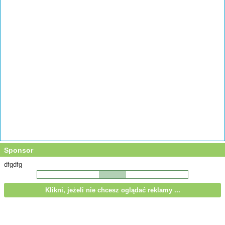
Sponsor
dfgdfg
Klikni, jeżeli nie chcesz oglądać reklamy ...