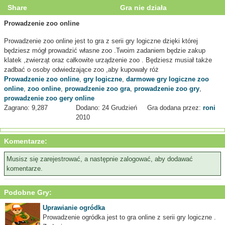
Share
Gra nie działa
Prowadzenie zoo online
Prowadzenie zoo online jest to gra z serii gry logiczne dzięki której
będziesz mógł prowadzić własne zoo .Twoim zadaniem będzie zakup
klatek ,zwierząt oraz całkowite urządzenie zoo . Będziesz musiał także
zadbać o osoby odwiedzające zoo ,aby kupowały róż
Prowadzenie zoo online
,
gry logiczne
,
darmowe gry logiczne zoo
online
,
zoo online
,
prowadzenie zoo gra
,
prowadzenie zoo gry
,
prowadzenie zoo gery online
Zagrano: 9,287
Dodano: 24 Grudzień
Gra dodana przez:
roni
2010
Komentarze:
Musisz się zarejestrować, a następnie zalogować, aby dodawać
komentarze.
Podobne Gry:
Uprawianie ogródka
Prowadzenie ogródka jest to gra online z serii gry logiczne .