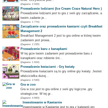
(Zagrano: 2 020)
Prowadzenie lodziarni (Ice Cream Craze Natural Hero )
Prowadzenie lodziarni jest to gra z serii gry zarządzanie, a
twoim zadanie je...
(Zagrano: 1 774)
Zarządzanie oraz prowadzenie kawiarni czyli Breakfast
Management 2
Breakfast Management 2 jest to gra online w której twoim
zadaniem jest prowa...
(Zagrano: 2 235)
Prowadzenie baru z kanapkami
W tej grze twoim zadaniem jest prowadzenie baru z
kanapkami oraz robienie śni...
(Zagrano: 1 624)
Prowadzenie kwiaciarni - Gry kwiaty
Prowadzenie kwiaciarni są to gry online gry kwiaty. Jesteś
właścicielka dużej...
(Zagrano: 4 540)
Gra w zoo
Gra w zoo jest to gra online z serii gry logiczne ,gry
strategiczne .W tej gr...
(Zagrano: 4 663)
Inwestowanie w Kawiarnie
Inwestowanie w Kawiarnie jest to gra z kategorii gry