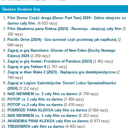
Świeżo Dodane Gry
Film Diuna: Część druga (Dune: Part Two) 2024 - Gdzie obejrzec za
darmo cały film.
(4 633 razy)
Film Akademia pana Kleksa (2023) - Recenzja - obejrzyj cały film
(3
192 razy)
Pacific Drive (2024) - Gra survival czyli przetrwaj jak najdłużej
(2
046 razy)
Zagraj w grę Banishers: Ghosts of New Eden (Duchy Nowego
Edenu) 2024
(2 259 razy)
Zagraj w grę Avatar: Frontiers of Pandora (2023)
(1 961 razy)
Zagraj w grę Tekken 8
(1 767 razy)
Zagraj w Alan Wake 2 (2023) - Najlepsza gra detektywistyczna
(2
749 razy)
Zagraj w Legion Samobójców: Śmierć Lidze Sprawiedliwości
(2024)
(3 112 razy)
NAD NIEMNEM cz. 2 cały film za darmo
(6 739 razy)
POTOP cz 1 cały film za darmo
(7 459 razy)
POTOP cz.2 cały film za darmo
(5 478 razy)
PODRÓŻE PANA KLEKSA cały film za darmo
(5 566 razy)
NAD NIEMNEM cz. 1 cały film za darmo
(6 323 razy)
AKADEMIA PANA KLEKSA cały film za darmo
(5 873 razy)
TRĘDOWATA cały film za darmo
(4 403 razy)