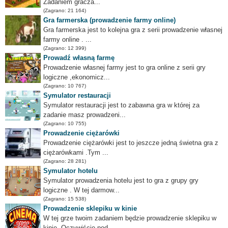
Zadaniem gracza...
(Zagrano: 21 164)
Gra farmerska (prowadzenie farmy online)
Gra farmerska jest to kolejna gra z serii prowadzenie własnej
farmy online . ...
(Zagrano: 12 399)
Prowadź własną farmę
Prowadzenie własnej farmy jest to gra online z serii gry
logiczne ,ekonomicz...
(Zagrano: 10 767)
Symulator restauracji
Symulator restauracji jest to zabawna gra w której za
zadanie masz prowadzeni...
(Zagrano: 10 755)
Prowadzenie ciężarówki
Prowadzenie ciężarówki jest to jeszcze jedną świetna gra z
ciężarówkami .Tym ...
(Zagrano: 28 281)
Symulator hotelu
Symulator prowadzenia hotelu jest to gra z grupy gry
logiczne . W tej darmow...
(Zagrano: 15 538)
Prowadzenie sklepiku w kinie
W tej grze twoim zadaniem będzie prowadzenie sklepiku w
kinie. Oczywiście pod...