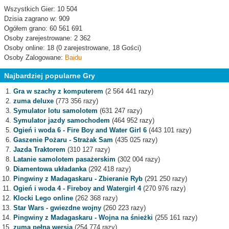
Wszystkich Gier: 10 504
Dzisia zagrano w: 909
Ogółem grano: 60 561 691
Osoby zarejestrowane: 2 362
Osoby online: 18 (0 zarejestrowane, 18 Gości)
Osoby Zalogowane:
Baidu
Najbardziej popularne Gry
Gra w szachy z komputerem
(2 564 441 razy)
zuma deluxe
(773 356 razy)
Symulator lotu samolotem
(631 247 razy)
Symulator jazdy samochodem
(464 952 razy)
Ogień i woda 6 - Fire Boy and Water Girl 6
(443 101 razy)
Gaszenie Pożaru - Strażak Sam
(435 025 razy)
Jazda Traktorem
(310 127 razy)
Latanie samolotem pasażerskim
(302 004 razy)
Diamentowa układanka
(292 418 razy)
Pingwiny z Madagaskaru - Zbieranie Ryb
(291 250 razy)
Ogień i woda 4 - Fireboy and Watergirl 4
(270 976 razy)
Klocki Lego online
(262 368 razy)
Star Wars - gwiezdne wojny
(260 223 razy)
Pingwiny z Madagaskaru - Wojna na śnieżki
(255 161 razy)
zuma pełna wersja
(254 774 razy)