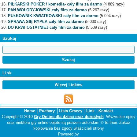
PIŁKARSKI POKER / komedia- cały film za darmo
(4 889 razy)
PAN WOŁODYJOWSKI cały film za darmo
(5 267 razy)
PUŁKOWNIK KWIATKOWSKI cały film za darmo
(5 094 razy)
SPRAWA SIĘ RYPŁA cały film za darmo
(5 000 razy)
DO KRWI OSTATNIEJ cały film za darmo
(5 539 razy)
Szukaj
Link
Więcej Linków
Home
Puchary
Lista Graczy
Link
Kontakt
Copyright © 2010
Gry Online dla dzieci oraz dorosłych
. Wszystkie opisy
oraz niektóre gry online objete są prawem autorskim © to their. Zakaz
kopiowania bez zgody właścicieli strony
Powered by