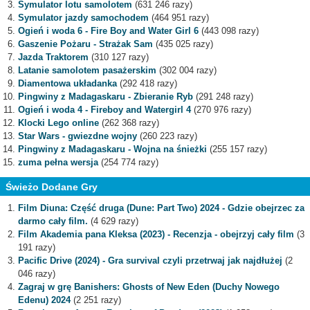
Symulator lotu samolotem
(631 246 razy)
Symulator jazdy samochodem
(464 951 razy)
Ogień i woda 6 - Fire Boy and Water Girl 6
(443 098 razy)
Gaszenie Pożaru - Strażak Sam
(435 025 razy)
Jazda Traktorem
(310 127 razy)
Latanie samolotem pasażerskim
(302 004 razy)
Diamentowa układanka
(292 418 razy)
Pingwiny z Madagaskaru - Zbieranie Ryb
(291 248 razy)
Ogień i woda 4 - Fireboy and Watergirl 4
(270 976 razy)
Klocki Lego online
(262 368 razy)
Star Wars - gwiezdne wojny
(260 223 razy)
Pingwiny z Madagaskaru - Wojna na śnieżki
(255 157 razy)
zuma pełna wersja
(254 774 razy)
Świeżo Dodane Gry
Film Diuna: Część druga (Dune: Part Two) 2024 - Gdzie obejrzec za
darmo cały film.
(4 629 razy)
Film Akademia pana Kleksa (2023) - Recenzja - obejrzyj cały film
(3
191 razy)
Pacific Drive (2024) - Gra survival czyli przetrwaj jak najdłużej
(2
046 razy)
Zagraj w grę Banishers: Ghosts of New Eden (Duchy Nowego
Edenu) 2024
(2 251 razy)