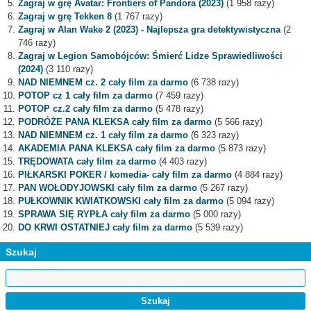
Zagraj w grę Avatar: Frontiers of Pandora (2023)
(1 958 razy)
Zagraj w grę Tekken 8
(1 767 razy)
Zagraj w Alan Wake 2 (2023) - Najlepsza gra detektywistyczna
(2
746 razy)
Zagraj w Legion Samobójców: Śmierć Lidze Sprawiedliwości
(2024)
(3 110 razy)
NAD NIEMNEM cz. 2 cały film za darmo
(6 738 razy)
POTOP cz 1 cały film za darmo
(7 459 razy)
POTOP cz.2 cały film za darmo
(5 478 razy)
PODRÓŻE PANA KLEKSA cały film za darmo
(5 566 razy)
NAD NIEMNEM cz. 1 cały film za darmo
(6 323 razy)
AKADEMIA PANA KLEKSA cały film za darmo
(5 873 razy)
TRĘDOWATA cały film za darmo
(4 403 razy)
PIŁKARSKI POKER / komedia- cały film za darmo
(4 884 razy)
PAN WOŁODYJOWSKI cały film za darmo
(5 267 razy)
PUŁKOWNIK KWIATKOWSKI cały film za darmo
(5 094 razy)
SPRAWA SIĘ RYPŁA cały film za darmo
(5 000 razy)
DO KRWI OSTATNIEJ cały film za darmo
(5 539 razy)
Szukaj