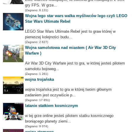
gry FPS. W grze...
(Zagrano: 6 131)
Wojna lego star wars walka myśliwców lego czyli LEGO
Star Wars Ultimate Rebel
LEGO Star Wars Ultimate Rebel jest to graw której w
pierwszej kolejności budu...
(Zagrano: 2 627)
Wojna samolotowa nad miastem ( Air War 3D City
Warfare )
Air War 3D City Warfare jest to gra, w której jesteś pilotem
samolotu bojoweg...
(Zagrano: 1 261)
wojna trojańska
wojna trojańska jest to gra w której twoim głównym
zadaniem jest oczywiście p...
(Zagrano: 17 851)
latanie statkiem kosmicznym
w tej grze online jesteś pilotem statku kosmicznego
broniącego planety ziemi...
(Zagrano: 9 074)
wojna atomowa