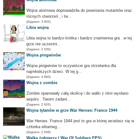
Wojna atomowa doprowadziła do powstania mutantów oraz
róznych stworzeń , i tw...
(Zagrano: 3 932)
Libia wojna
Libia wojna to bardzo krótka i bardzo znamienna gra . w tej
grze nie uczestni...
(Zagrano: 2 530)
Wojna pingwinów
Wojna pingwinów to oczywiście gra strzelanka dla
najmłodszych dzieci. W tej g...
(Zagrano: 4 960)
Wojna z zombie
Zombie opanowały całą okolicę i do walki z nimi wysłano
wojsko . Twoim zadani...
(Zagrano: 2 920)
Wojna tytanów w grze War Heroes: France 1944
War Heroes: France 1944 jest to gra w której wcielasz się w
członka elitarneg...
(Zagrano: 2 549)
Walka żołnierzy ( War Of Soldiers FPS)