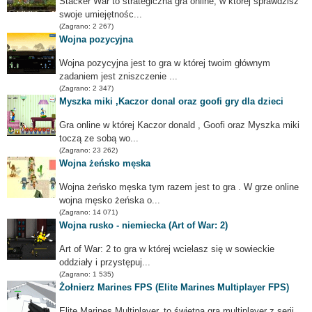
Stacker War to strategiczna gra online, w której sprawdzisz
swoje umiejętnośc...
(Zagrano: 2 267)
Wojna pozycyjna
Wojna pozycyjna jest to gra w której twoim głównym
zadaniem jest zniszczenie ...
(Zagrano: 2 347)
Myszka miki ,Kaczor donal oraz goofi gry dla dzieci
Gra online w której Kaczor donald , Goofi oraz Myszka miki
toczą ze sobą wo...
(Zagrano: 23 262)
Wojna żeńsko męska
Wojna żeńsko męska tym razem jest to gra . W grze online
wojna męsko żeńska o...
(Zagrano: 14 071)
Wojna rusko - niemiecka (Art of War: 2)
Art of War: 2 to gra w której wcielasz się w sowieckie
oddziały i przystępuj...
(Zagrano: 1 535)
Żołnierz Marines FPS (Elite Marines Multiplayer FPS)
Elite Marines Multiplayer, to świetna gra multiplayer z serii