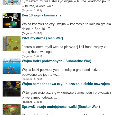
Tym razem musisz stoczyć wojnę w biurze. wiadomo jak to
w biurze, a więc wojn...
(Zagrano: 2 399)
Ben 10 wojna kosmiczna
Wojna kosmiczna czyli wojna w kosmosie to kolejna gra dla
dzieci z Ben 10 . T...
(Zagrano: 3 120)
Pilot mysliwca (Tech War)
Jesteś pilotem myśliwca na pierwszej linii frontu wojny z
armią \buntowanego ...
(Zagrano: 1 675)
Wojna łodzi podwodnych ( Submarine War)
Wojna łodzi podwodnych, to kolejna gra z serii łodzie
podwodne,ale jest to wy...
(Zagrano: 5 740)
Wojna samochodowa czyli niszczenie siebie nawzajem
W tej grze wcielasz się w kierowce samochodu i prowadzisz
bitwę samochodowa. ...
(Zagrano: 1 485)
Sprawdź swoje umiejętności walki (Stacker War )