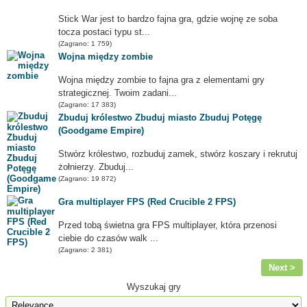
Stick War jest to bardzo fajna gra, gdzie wojnę ze soba
tocza postaci typu st...
(Zagrano: 1 759)
Wojna między zombie
Wojna między zombie to fajna gra z elementami gry
strategicznej. Twoim zadani...
(Zagrano: 17 383)
Zbuduj królestwo Zbuduj miasto Zbuduj Potęgę
(Goodgame Empire)
Stwórz królestwo, rozbuduj zamek, stwórz koszary i rekrutuj
żołnierzy. Zbuduj...
(Zagrano: 19 872)
Gra multiplayer FPS (Red Crucible 2 FPS)
Przed tobą świetna gra FPS multiplayer, która przenosi
ciebie do czasów walk ...
(Zagrano: 2 381)
Next >
Wyszukaj gry