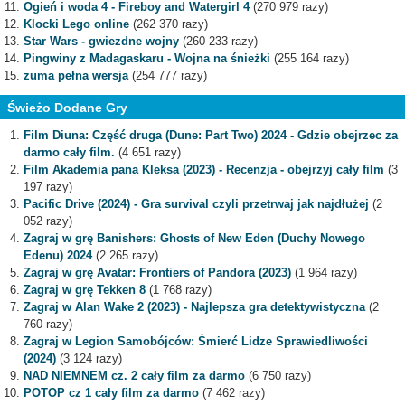
Ogień i woda 4 - Fireboy and Watergirl 4
(270 979 razy)
Klocki Lego online
(262 370 razy)
Star Wars - gwiezdne wojny
(260 233 razy)
Pingwiny z Madagaskaru - Wojna na śnieżki
(255 164 razy)
zuma pełna wersja
(254 777 razy)
Świeżo Dodane Gry
Film Diuna: Część druga (Dune: Part Two) 2024 - Gdzie obejrzec za
darmo cały film.
(4 651 razy)
Film Akademia pana Kleksa (2023) - Recenzja - obejrzyj cały film
(3
197 razy)
Pacific Drive (2024) - Gra survival czyli przetrwaj jak najdłużej
(2
052 razy)
Zagraj w grę Banishers: Ghosts of New Eden (Duchy Nowego
Edenu) 2024
(2 265 razy)
Zagraj w grę Avatar: Frontiers of Pandora (2023)
(1 964 razy)
Zagraj w grę Tekken 8
(1 768 razy)
Zagraj w Alan Wake 2 (2023) - Najlepsza gra detektywistyczna
(2
760 razy)
Zagraj w Legion Samobójców: Śmierć Lidze Sprawiedliwości
(2024)
(3 124 razy)
NAD NIEMNEM cz. 2 cały film za darmo
(6 750 razy)
POTOP cz 1 cały film za darmo
(7 462 razy)