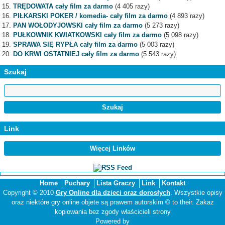
TRĘDOWATA cały film za darmo
(4 405 razy)
PIŁKARSKI POKER / komedia- cały film za darmo
(4 893 razy)
PAN WOŁODYJOWSKI cały film za darmo
(5 273 razy)
PUŁKOWNIK KWIATKOWSKI cały film za darmo
(5 098 razy)
SPRAWA SIĘ RYPŁA cały film za darmo
(5 003 razy)
DO KRWI OSTATNIEJ cały film za darmo
(5 543 razy)
Szukaj
Link
Więcej Linków
Home
Puchary
Lista Graczy
Link
Kontakt
Copyright © 2010
Gry Online dla dzieci oraz dorosłych
. Wszystkie opisy
oraz niektóre gry online objete są prawem autorskim © to their. Zakaz
kopiowania bez zgody właścicieli strony
Powered by