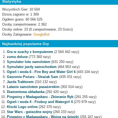
Statystyka
Wszystkich Gier: 10 504
Dzisia zagrano w: 1 309
Ogółem grano: 60 566 525
Osoby zarejestrowane: 2 362
Osoby online: 23 (0 zarejestrowane, 23 Gości)
Osoby Zalogowane:
GoogleBot
Najbardziej popularne Gry
Gra w szachy z komputerem
(2 564 442 razy)
zuma deluxe
(773 360 razy)
Symulator lotu samolotem
(631 250 razy)
Symulator jazdy samochodem
(464 953 razy)
Ogień i woda 6 - Fire Boy and Water Girl 6
(443 104 razy)
Gaszenie Pożaru - Strażak Sam
(435 031 razy)
Jazda Traktorem
(310 132 razy)
Latanie samolotem pasażerskim
(302 014 razy)
Diamentowa układanka
(292 420 razy)
Pingwiny z Madagaskaru - Zbieranie Ryb
(291 255 razy)
Ogień i woda 4 - Fireboy and Watergirl 4
(270 979 razy)
Klocki Lego online
(262 370 razy)
Star Wars - gwiezdne wojny
(260 233 razy)
Pingwiny z Madagaskaru - Wojna na śnieżki
(255 167 razy)