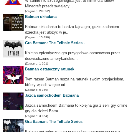
W sumie nic szczególnego,a jest to filmik dla fanów
Minecraft przedstawiający...
(Zagrano: 20 852)
Batman układana
Batman układanka to bardzo fajna gra, gdzie zadaniem
dziecka jest ułożyć w je...
(Zagrano: 15 496)
Gra Batman: The Telltale Series .
Kolejna epizodyczna gra przygodowa opracowana przez
doświadczone amerykańskie...
(Zagrano: 1 201)
Batman ostateczny ratunek
Tym razem Batman rusza na ratunek swoim przyjaciołom,
którzy wpadli w ręce od...
(Zagrano: 6 949)
Jazda samochodem Batmana
Jazda samochoem Batmana to kolejna gra z serii gry online
gry dla dzieci Batm...
(Zagrano: 3 864)
Gra Batman: The Telltale Series
Kolejna epizodyczna gra przygodowa opracowana przez