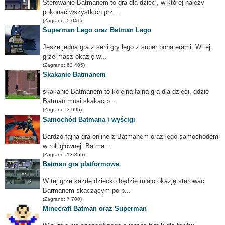
Sterowanie Batmanem to gra dla dzieci, w której należy
pokonać wszystkich prz...
(Zagrano: 5 041)
Superman Lego oraz Batman Lego
Jesze jedna gra z serii gry lego z super bohaterami. W tej
grze masz okazję w...
(Zagrano: 63 405)
Skakanie Batmanem
skakanie Batmanem to kolejna fajna gra dla dzieci, gdzie
Batman musi skakac p...
(Zagrano: 3 995)
Samochód Batmana i wyścigi
Bardzo fajna gra online z Batmanem oraz jego samochodem
w roli głównej. Batma...
(Zagrano: 13 355)
Batman gra platformowa
W tej grze kazde dziecko będzie miało okazję sterować
Barmanem skaczącym po p...
(Zagrano: 7 700)
Minecraft Batman oraz Superman