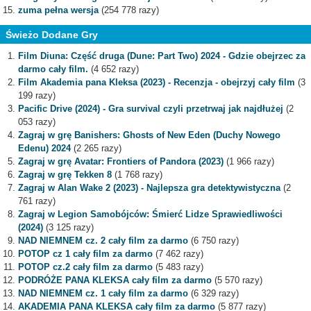
zuma pełna wersja
(254 778 razy)
Świeżo Dodane Gry
Film Diuna: Część druga (Dune: Part Two) 2024 - Gdzie obejrzec za
darmo cały film.
(4 652 razy)
Film Akademia pana Kleksa (2023) - Recenzja - obejrzyj cały film
(3
199 razy)
Pacific Drive (2024) - Gra survival czyli przetrwaj jak najdłużej
(2
053 razy)
Zagraj w grę Banishers: Ghosts of New Eden (Duchy Nowego
Edenu) 2024
(2 265 razy)
Zagraj w grę Avatar: Frontiers of Pandora (2023)
(1 966 razy)
Zagraj w grę Tekken 8
(1 768 razy)
Zagraj w Alan Wake 2 (2023) - Najlepsza gra detektywistyczna
(2
761 razy)
Zagraj w Legion Samobójców: Śmierć Lidze Sprawiedliwości
(2024)
(3 125 razy)
NAD NIEMNEM cz. 2 cały film za darmo
(6 750 razy)
POTOP cz 1 cały film za darmo
(7 462 razy)
POTOP cz.2 cały film za darmo
(5 483 razy)
PODRÓŻE PANA KLEKSA cały film za darmo
(5 570 razy)
NAD NIEMNEM cz. 1 cały film za darmo
(6 329 razy)
AKADEMIA PANA KLEKSA cały film za darmo
(5 877 razy)