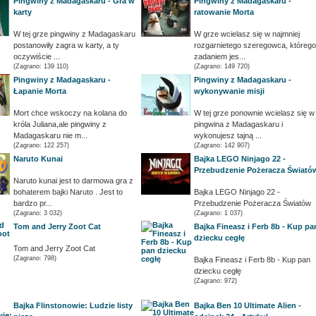
Pingwiny z Madagaskaru - Gra w
Pingwiny z Madagaskaru -
karty
ratowanie Morta
W tej grze pingwiny z Madagaskaru
W grze wcielasz się w najmniej
postanowiły zagra w karty, a ty
rozgarnietego szeregowca, którego
oczywiście ...
zadaniem jes...
(Zagrano: 139 110)
(Zagrano: 149 720)
Pingwiny z Madagaskaru -
Pingwiny z Madagaskaru -
Łapanie Morta
wykonywanie misji
Mort chce wskoczy na kolana do
W tej grze ponownie wcielasz się w
króla Juliana,ale pingwiny z
pingwina z Madagaskaru i
Madagaskaru nie m...
wykonujesz tajną ...
(Zagrano: 122 257)
(Zagrano: 142 907)
Naruto Kunai
Bajka LEGO Ninjago 22 -
Przebudzenie Pożeracza Świató
Naruto kunai jest to darmowa gra z
bohaterem bajki Naruto . Jest to
Bajka LEGO Ninjago 22 -
bardzo pr...
Przebudzenie Pożeracza Światów
(Zagrano: 3 032)
(Zagrano: 1 037)
Tom and Jerry Zoot Cat
Bajka Fineasz i Ferb 8b - Kup pa
dziecku cegłę
Tom and Jerry Zoot Cat
(Zagrano: 798)
Bajka Fineasz i Ferb 8b - Kup pan
dziecku cegłę
(Zagrano: 972)
Bajka Flinstonowie: Ludzie listy
Bajka Ben 10 Ultimate Alien -