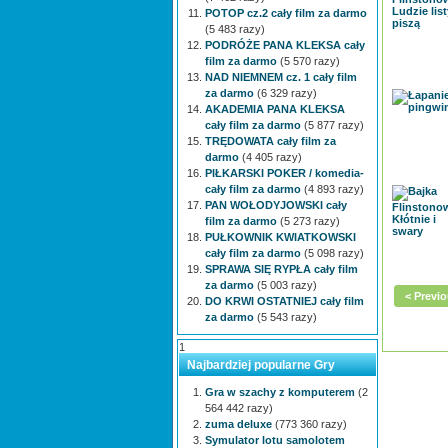
POTOP cz.2 cały film za darmo
(5 483 razy)
PODRÓŻE PANA KLEKSA cały
film za darmo
(5 570 razy)
NAD NIEMNEM cz. 1 cały film
za darmo
(6 329 razy)
AKADEMIA PANA KLEKSA
cały film za darmo
(5 877 razy)
TRĘDOWATA cały film za
darmo
(4 405 razy)
PIŁKARSKI POKER / komedia-
cały film za darmo
(4 893 razy)
PAN WOŁODYJOWSKI cały
film za darmo
(5 273 razy)
PUŁKOWNIK KWIATKOWSKI
cały film za darmo
(5 098 razy)
SPRAWA SIĘ RYPŁA cały film
za darmo
(5 003 razy)
< Previ
DO KRWI OSTATNIEJ cały film
za darmo
(5 543 razy)
1
Najbardziej popularne Gry
Gra w szachy z komputerem
(2
564 442 razy)
zuma deluxe
(773 360 razy)
Symulator lotu samolotem