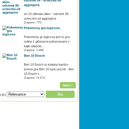
odcinek 05 - ucieczka od
aggregora
en 10 ultimate alien - odcinek 05 -
ucieczka od aggregora
(Zagrano: 775)
Pokemony gra logiczna
Pokemony gr logiczna jest to gra
online z głównymi pokemonami z
bajki właśnie...
(Zagrano: 2 486)
Ben 10 Enoch
Ben 10 Enoch to kolejna bardzo
prosta gra Ben 10 typu puzzle . Ben
10 Enoch t...
(Zagrano: 13 871)
Next >
j gry