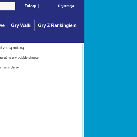
Rejstracja
we
Gry Walki
Gry Z Rankingiem
ać z całą rodziną
agrać w gry bubble shooter,
y Tom i Jerry