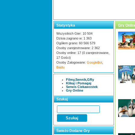
Statystyka
Gry Onlin
Wszystkich Gier: 10 504
Dzisia zagrano w: 1 363
Ogółem grano: 60 566 579
Osoby zarejestrowane: 2 362
Osoby online: 17 (0 zarejestrowane,
17 Gości)
Osoby Zalogowane:
GoogleBot
,
Baidu
Filmy,Sennik,GRy
Klikaj i Pomagaj
Serwis Ciekawostek
Gry Online
Szukaj
Świeżo Dodane Gry