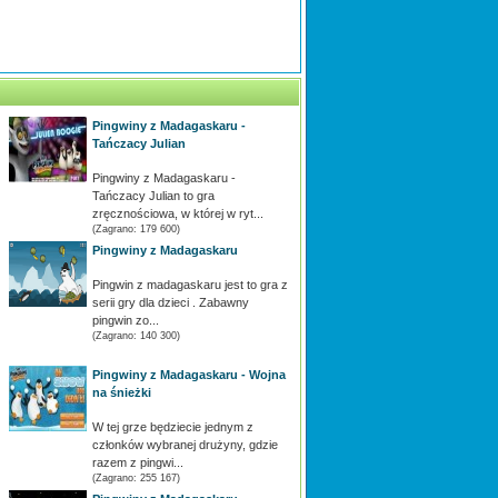
Pingwiny z Madagaskaru -
Tańczacy Julian
Pingwiny z Madagaskaru -
Tańczacy Julian to gra
zręcznościowa, w której w ryt...
(Zagrano: 179 600)
Pingwiny z Madagaskaru
Pingwin z madagaskaru jest to gra z
serii gry dla dzieci . Zabawny
pingwin zo...
(Zagrano: 140 300)
Pingwiny z Madagaskaru - Wojna
na śnieżki
W tej grze będziecie jednym z
członków wybranej drużyny, gdzie
razem z pingwi...
(Zagrano: 255 167)