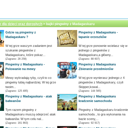
e dla dzieci oraz dorosłych
> bajki pingwiny z Madagaskaru
Gdzie są pingwiny z
Pingwiny z Madagaskaru -
Madagaskaru ?
łapanie orzeszków
W tej grze waszym zadaniem jest
W tej grze ponownie wcielasz się w
szukanie pingwinów z
jednego z pingwinów z
Madagaskaru, które pokaz...
Madagaskaru,a główny...
(Zagrano: 28 258)
(Zagrano: 88 607)
Pingwiny z Madagaskaru -
Pingwiny z Madagaskaru
Polowanie na mewy
Zbieranie przedmiotów
Mewy wykradają ryby, czyli to co
W tej grze wynierasz jednego z 4
pingwiny lubią najbardziej. W tej grze
pingwinów z Madagaskary, czyli
twoim...
Skipper,kowal...
(Zagrano: 125 495)
(Zagrano: 144 585)
Pingwiny z Madagaskaru - atak
Pingwiny z Madagaskaru
bałwanów
kradzenie samochodu
Tym razem pingwiny z
Pingwiny z Madagaskaru kradzenie
Madagaskaru muszą odeprzeć atak
samochodu , to gra wykonania na
bałwanów. W tym celu nal...
bazie sceny,...
(Zagrano: 161 863)
(Zagrano: 92 917)