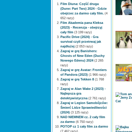
Film Diuna: Część druga
(Dune: Part Two) 2024 - Gdzie
obejrzec za darmo cały film.
(4
652 razy)
Film Akademia pana Kleksa
(2023) - Recenzja - obejrzyj
cały film
(3 199 razy)
Pacific Drive (2024) - Gra
survival czyli przetrwaj jak
najdłużej
(2 053 razy)
Zagraj w grę Banishers:
Ghosts of New Eden (Duchy
Nowego Edenu) 2024
(2 265
razy)
Zagraj w grę Avatar: Frontiers
of Pandora (2023)
(1 966 razy)
Zagraj w grę Tekken 8
(1 768
razy)
Zagraj w Alan Wake 2 (2023) -
Najlepsza gra
detektywistyczna
(2 761 razy)
Zagraj w Legion Samobójców:
Śmierć Lidze Sprawiedliwości
(2024)
(3 125 razy)
NAD NIEMNEM cz. 2 cały film
za darmo
(6 750 razy)
POTOP cz 1 cały film za darmo
(7 462 razy)