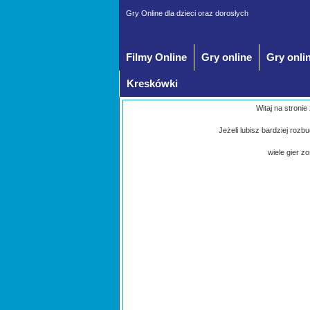
Gry Online dla dzieci oraz dorosłych
Filmy Online
Gry online
Gry onli
Kreskówki
Witaj na stronie
Jeżeli lubisz bardziej roz
wiele gier z