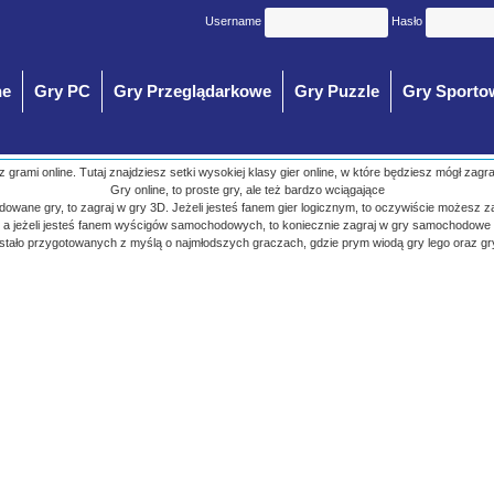
Username
Hasło
ne
Gry PC
Gry Przeglądarkowe
Gry Puzzle
Gry Sporto
 z grami online. Tutaj znajdziesz setki wysokiej klasy gier online, w które będziesz mógł zagr
Gry online, to proste gry, ale też bardzo wciągające
budowane gry, to zagraj w gry 3D. Jeżeli jesteś fanem gier logicznym, to oczywiście możesz z
a jeżeli jesteś fanem wyścigów samochodowych, to koniecznie zagraj w gry samochodowe
ostało przygotowanych z myślą o najmłodszych graczach, gdzie prym wiodą gry lego oraz gr