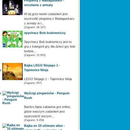
Pingwiny z Madagaskaru -
strzelanie z armaty
W tej grze twoim zadaniem jest
wystrzelić pingwina z Madagaskaru
z armaty w t...
(Zagrano: 94 327)
spychacz Bob budowniczy
Spychacz Bob budowniczy jest to
gra z kategorii gry dla dzieci gry bob
budow...
(Zagrano: 15 853)
Bajka LEGO Ninjago 1 -
w
Tajemnice Ninja
LEGO Ninjago 1 - Tajemnice Ninja
(Zagrano: 857)
n
Wyścigi pingwinów - Penguin
Rush
Bardzo fajna zabawna gra online,
gdzie waszym zadaniem jest
wyprzedzić wszyst...
(Zagrano: 9 454)
Bajka en 10 ultimate alien -