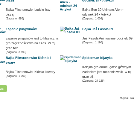
piszą
odcinek 24 - Artykuł
Bajka Flinstonowie: Ludzie listy
Bajka Ben 10 Ultimate Alien -
piszą
odcinek 24 - Artykuł
(Zagrano: 995)
(Zagrano: 1 009)
Łapanie pingwinów
Bajka Jaś Fasola 09
Łapanie pingwinów jest to klasyczna
Jaś Fasola Animowany odcinek 09
(Zagrano: 1 190)
gra zręcznościowa na czas. W tej
grze two...
(Zagrano: 3 893)
Bajka Flinstonowie: Kłótnie i
Spiderman bijatyka
swary
Kolejna gra online, gdzie głównym
Bajka Flinstonowie: Kłótnie i swary
zadaniem jest toczenie walk. w tej
(Zagrano: 1 000)
grze bij...
(Zagrano: 24 126)
ous
Wyszuka