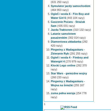
(631 250 razy)
Symulator jazdy samochodem
(464 953 razy)
Ogień i woda 6 - Fire Boy and
Water Girl 6
(443 104 razy)
Gaszenie Pożaru - Strażak
Sam
(435 031 razy)
Jazda Traktorem
(310 132 razy)
Latanie samolotem
pasażerskim
(302 014 razy)
Diamentowa układanka
(292
420 razy)
Pingwiny z Madagaskaru -
Zbieranie Ryb
(291 255 razy)
Ogień i woda 4 - Fireboy and
Watergirl 4
(270 979 razy)
Klocki Lego online
(262 370
razy)
Star Wars - gwiezdne wojny
(260 233 razy)
Pingwiny z Madagaskaru -
Wojna na śnieżki
(255 167
razy)
zuma pełna wersja
(254 778
razy)
1