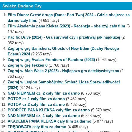
Świeżo Dodane Gry
Film Diuna: Część druga (Dune: Part Two) 2024 - Gdzie obejrzec za
darmo cały film.
(4 651 razy)
Film Akademia pana Kleksa (2023) - Recenzja - obejrzyj cały film
(3
197 razy)
Pacific Drive (2024) - Gra survival czyli przetrwaj jak najdłużej
(2
052 razy)
Zagraj w grę Banishers: Ghosts of New Eden (Duchy Nowego
Edenu) 2024
(2 265 razy)
Zagraj w grę Avatar: Frontiers of Pandora (2023)
(1 964 razy)
Zagraj w grę Tekken 8
(1 768 razy)
Zagraj w Alan Wake 2 (2023) - Najlepsza gra detektywistyczna
(2
760 razy)
Zagraj w Legion Samobójców: Śmierć Lidze Sprawiedliwości
(2024)
(3 124 razy)
NAD NIEMNEM cz. 2 cały film za darmo
(6 750 razy)
POTOP cz 1 cały film za darmo
(7 462 razy)
POTOP cz.2 cały film za darmo
(5 482 razy)
PODRÓŻE PANA KLEKSA cały film za darmo
(5 570 razy)
NAD NIEMNEM cz. 1 cały film za darmo
(6 328 razy)
AKADEMIA PANA KLEKSA cały film za darmo
(5 877 razy)
TRĘDOWATA cały film za darmo
(4 405 razy)