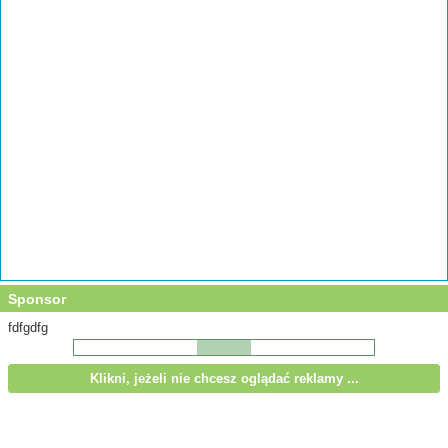
Sponsor
fdfgdfg
Klikni, jeżeli nie chcesz oglądać reklamy ...