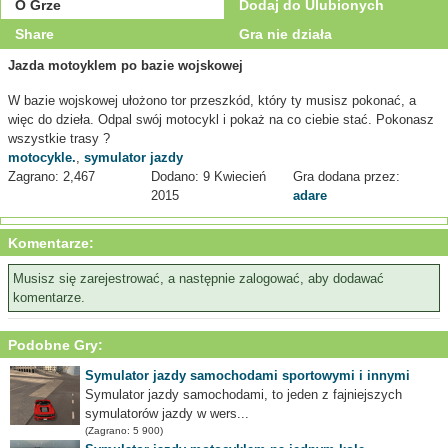
O Grze
Dodaj do Ulubionych
Share
Gra nie działa
Jazda motoyklem po bazie wojskowej
W bazie wojskowej ułożono tor przeszkód, który ty musisz pokonać, a
więc do dzieła. Odpal swój motocykl i pokaż na co ciebie stać. Pokonasz
wszystkie trasy ?
motocykle.
,
symulator jazdy
Zagrano: 2,467
Dodano: 9 Kwiecień
Gra dodana przez:
2015
adare
Komentarze:
Musisz się zarejestrować, a następnie zalogować, aby dodawać
komentarze.
Podobne Gry:
Symulator jazdy samochodami sportowymi i innymi
Symulator jazdy samochodami, to jeden z fajniejszych
symulatorów jazdy w wers...
(Zagrano: 5 900)