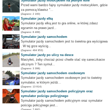
Symulator jazdy motocyklem na jednym kole
Przed wami bardzo fajny symulator jazdy motocyklem, gdzie
za pomocą klawisz "...
(Zagrano: 2 160)
Symulator jazdy elką
Symulator jazdy elką jest to gra online, w której zdasz
egzamin na prawo jazd...
(Zagrano: 8 499)
Symulator jazdy samochodem
Symulator jazdy samochodem jest to świetna gra wyścigowa
. W tej grze wyścig...
(Zagrano: 464 953)
Symulator jazdy po ulicy na desce
Marzyłeś, żeby chociaż przez chwile stać się saneczkarze
ulicznym ? Ten symul...
(Zagrano: 3 398)
Symulator jazdy samochodem osobowym
Symulator jazdy samochodem osobowym jest to świetny
symulator, w którym jeźdz...
(Zagrano: 13 814)
Symulator jazdy samochodem policyjnym oraz
symulator pościgu policyjnego
Symulator jazdy samochodem policyjnym oraz symulator
pościgu policyjnego jest...
(Zagrano: 7 692)