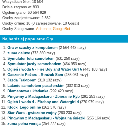
Wszystkich Gier: 10 504
Dzisia zagrano w: 833
Ogółem grano: 60 564 929
Osoby zarejestrowane: 2 362
Osoby online: 18 (0 zarejestrowane, 18 Gości)
Osoby Zalogowane:
Adsense
,
GoogleBot
Najbardziej popularne Gry
Gra w szachy z komputerem
(2 564 442 razy)
zuma deluxe
(773 360 razy)
Symulator lotu samolotem
(631 250 razy)
Symulator jazdy samochodem
(464 953 razy)
Ogień i woda 6 - Fire Boy and Water Girl 6
(443 103 razy)
Gaszenie Pożaru - Strażak Sam
(435 031 razy)
Jazda Traktorem
(310 132 razy)
Latanie samolotem pasażerskim
(302 013 razy)
Diamentowa układanka
(292 420 razy)
Pingwiny z Madagaskaru - Zbieranie Ryb
(291 253 razy)
Ogień i woda 4 - Fireboy and Watergirl 4
(270 979 razy)
Klocki Lego online
(262 370 razy)
Star Wars - gwiezdne wojny
(260 233 razy)
Pingwiny z Madagaskaru - Wojna na śnieżki
(255 164 razy)
zuma pełna wersja
(254 777 razy)