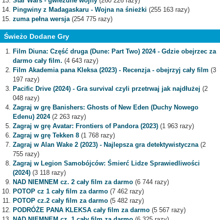
Star Wars - gwiezdne wojny
(260 226 razy)
Pingwiny z Madagaskaru - Wojna na śnieżki
(255 163 razy)
zuma pełna wersja
(254 775 razy)
Świeżo Dodane Gry
Film Diuna: Część druga (Dune: Part Two) 2024 - Gdzie obejrzec za
darmo cały film.
(4 643 razy)
Film Akademia pana Kleksa (2023) - Recenzja - obejrzyj cały film
(3
197 razy)
Pacific Drive (2024) - Gra survival czyli przetrwaj jak najdłużej
(2
048 razy)
Zagraj w grę Banishers: Ghosts of New Eden (Duchy Nowego
Edenu) 2024
(2 263 razy)
Zagraj w grę Avatar: Frontiers of Pandora (2023)
(1 963 razy)
Zagraj w grę Tekken 8
(1 768 razy)
Zagraj w Alan Wake 2 (2023) - Najlepsza gra detektywistyczna
(2
755 razy)
Zagraj w Legion Samobójców: Śmierć Lidze Sprawiedliwości
(2024)
(3 118 razy)
NAD NIEMNEM cz. 2 cały film za darmo
(6 744 razy)
POTOP cz 1 cały film za darmo
(7 462 razy)
POTOP cz.2 cały film za darmo
(5 482 razy)
PODRÓŻE PANA KLEKSA cały film za darmo
(5 567 razy)
NAD NIEMNEM cz. 1 cały film za darmo
(6 325 razy)