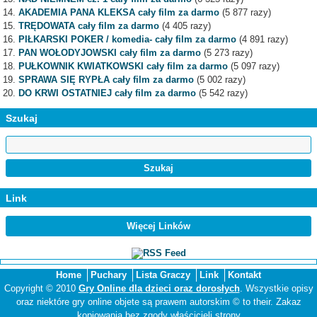
AKADEMIA PANA KLEKSA cały film za darmo
(5 877 razy)
TRĘDOWATA cały film za darmo
(4 405 razy)
PIŁKARSKI POKER / komedia- cały film za darmo
(4 891 razy)
PAN WOŁODYJOWSKI cały film za darmo
(5 273 razy)
PUŁKOWNIK KWIATKOWSKI cały film za darmo
(5 097 razy)
SPRAWA SIĘ RYPŁA cały film za darmo
(5 002 razy)
DO KRWI OSTATNIEJ cały film za darmo
(5 542 razy)
Szukaj
Link
Więcej Linków
Home
Puchary
Lista Graczy
Link
Kontakt
Copyright © 2010
Gry Online dla dzieci oraz dorosłych
. Wszystkie opisy
oraz niektóre gry online objete są prawem autorskim © to their. Zakaz
kopiowania bez zgody właścicieli strony