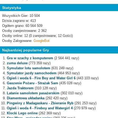
Statystyka
Wszystkich Gier: 10 504
Dzisia zagrano w: 413
Ogółem grano: 60 564 509
Osoby zarejestrowane: 2 362
Osoby online: 12 (0 zarejestrowane, 12 Gości)
Osoby Zalogowane:
GoogleBot
Najbardziej popularne Gry
Gra w szachy z komputerem
(2 564 441 razy)
zuma deluxe
(773 359 razy)
Symulator lotu samolotem
(631 249 razy)
Symulator jazdy samochodem
(464 953 razy)
Ogień i woda 6 - Fire Boy and Water Girl 6
(443 103 razy)
Gaszenie Pożaru - Strażak Sam
(435 028 razy)
Jazda Traktorem
(310 128 razy)
Latanie samolotem pasażerskim
(302 010 razy)
Diamentowa układanka
(292 420 razy)
Pingwiny z Madagaskaru - Zbieranie Ryb
(291 253 razy)
Ogień i woda 4 - Fireboy and Watergirl 4
(270 979 razy)
Klocki Lego online
(262 369 razy)