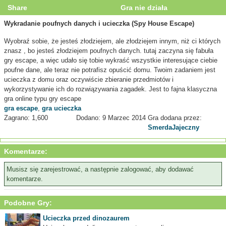
Share
Gra nie działa
Wykradanie poufnych danych i ucieczka (Spy House Escape)
Wyobraź sobie, że jesteś złodziejem, ale złodziejem innym, niż ci których
znasz , bo jesteś złodziejem poufnych danych. tutaj zaczyna się fabuła
gry escape, a więc udało się tobie wykraść wszystkie interesujące ciebie
poufne dane, ale teraz nie potrafisz opuścić domu. Twoim zadaniem jest
ucieczka z domu oraz oczywiście zbieranie przedmiotów i
wykorzystywanie ich do rozwiązywania zagadek. Jest to fajna klasyczna
gra online typu gry escape
gra escape
,
gra ucieczka
Zagrano: 1,600
Dodano: 9 Marzec 2014
Gra dodana przez:
SmerdaJajeczny
Komentarze:
Musisz się zarejestrować, a następnie zalogować, aby dodawać
komentarze.
Podobne Gry:
Ucieczka przed dinozaurem