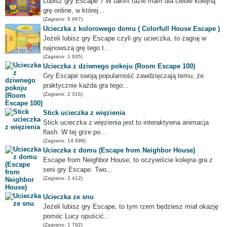
Lubisz gry Escape ? W takim razie mam dla ciebie kolejną
grę online, w której...
(Zagrano: 5 967)
Ucieczka z kolorowego domu ( Colorfull House Escape )
Jeżeli lubisz gry Escape czyli gry ucieczka, to zagraj w
najnowszą grę tego t...
(Zagrano: 1 935)
Ucieczka z dziwnego pokoju (Room Escape 100)
Gry Escape swoją popularność zawdzięczają temu, że
praktycznie każda gra tego...
(Zagrano: 2 316)
Stick ucieczka z więzienia
Stick ucieczka z więzienia jest to interaktywna animacja
flash. W tej grze po...
(Zagrano: 14 699)
Ucieczka z domu (Escape from Neighbor House)
Escape from Neighbor House, to oczywiście kolejna gra z
serii gry Escape. Two...
(Zagrano: 2 412)
Ucieczka ze snu
Jeżeli lubisz gry Escape, to tym rzem będziesz miał okazję
pomóc Lucy opuścić...
(Zagrano: 1 792)