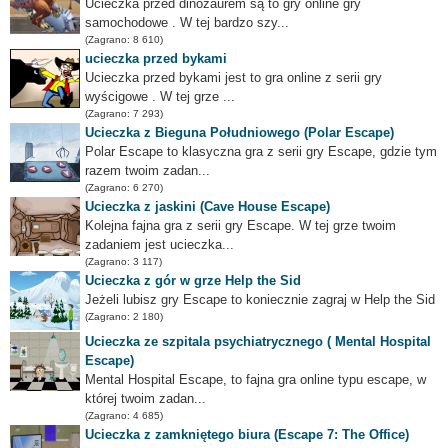
Ucieczka przed dinozaurem są to gry online gry
samochodowe . W tej bardzo szy...
(Zagrano: 8 610)
ucieczka przed bykami
Ucieczka przed bykami jest to gra online z serii gry
wyścigowe . W tej grze ...
(Zagrano: 7 293)
Ucieczka z Bieguna Południowego (Polar Escape)
Polar Escape to klasyczna gra z serii gry Escape, gdzie tym
razem twoim zadan...
(Zagrano: 6 270)
Ucieczka z jaskini (Cave House Escape)
Kolejna fajna gra z serii gry Escape. W tej grze twoim
zadaniem jest ucieczka...
(Zagrano: 3 117)
Ucieczka z gór w grze Help the Sid
Jeżeli lubisz gry Escape to koniecznie zagraj w Help the Sid
(Zagrano: 2 180)
Ucieczka ze szpitala psychiatrycznego ( Mental Hospital
Escape)
Mental Hospital Escape, to fajna gra online typu escape, w
której twoim zadan...
(Zagrano: 4 685)
Ucieczka z zamkniętego biura (Escape 7: The Office)