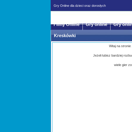
Gry Online dla dzieci oraz dorosłych
Filmy Online
Gry online
Gry onli
Kreskówki
Witaj na stronie
Jeżeli lubisz bardziej roz
wiele gier z