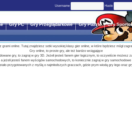
Username
Hasło
ne
Gry PC
Gry Przeglądarkowe
Gry Puzzle
Gry Sporto
 z grami online. Tutaj znajdziesz setki wysokiej klasy gier online, w które będziesz mógł zagr
Gry online, to proste gry, ale też bardzo wciągające
budowane gry, to zagraj w gry 3D. Jeżeli jesteś fanem gier logicznym, to oczywiście możesz z
a jeżeli jesteś fanem wyścigów samochodowych, to koniecznie zagraj w gry samochodowe
ostało przygotowanych z myślą o najmłodszych graczach, gdzie prym wiodą gry lego oraz gr