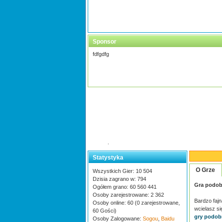
Sponsor
fdfgdfg
.
Statystyka
O Grze
Wszystkich Gier: 10 504
Dzisia zagrano w: 794
Gra podob
Ogółem grano: 60 560 441
Osoby zarejestrowane: 2 362
Bardzo fajn
Osoby online: 60 (0 zarejestrowane,
wcielasz si
60 Gości)
gry podob
Osoby Zalogowane:
Sogou
,
Baidu