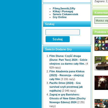
Zagrano: 2
Filmy,Sennik,GRy
Klikaj i Pomagaj
Komentar
Serwis Ciekawostek
Gry Online
Musisz si
Szukaj
Podobne 
Świeżo Dodane Gry
Film Diuna: Część druga
(Dune: Part Two) 2024 - Gdzie
obejrzec za darmo cały film.
(4
629 razy)
Film Akademia pana Kleksa
(2023) - Recenzja - obejrzyj
cały film
(3 191 razy)
Pacific Drive (2024) - Gra
survival czyli przetrwaj jak
najdłużej
(2 046 razy)
Zagraj w grę Banishers:
Ghosts of New Eden (Duchy
Nowego Edenu) 2024
(2 251
razy)