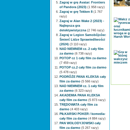
Zagraj w grę Avatar: Frontiers
of Pandora (2023)
(1 958 razy)
Zagraj w grę Tekken 8
(1 767
razy)
Zagraj w Alan Wake 2 (2023) -
Najlepsza gra
detektywistyczna
(2 746 razy)
Zagraj w Legion Samobójców:
Śmierć Lidze Sprawiedliwości
(2024)
(3 110 razy)
NAD NIEMNEM cz. 2 cały film
za darmo
(6 738 razy)
POTOP cz 1 cały film za darmo
(7 459 razy)
POTOP cz.2 cały film za darmo
(5 478 razy)
PODRÓŻE PANA KLEKSA cały
film za darmo
(5 566 razy)
NAD NIEMNEM cz. 1 cały film
za darmo
(6 323 razy)
AKADEMIA PANA KLEKSA
cały film za darmo
(5 873 razy)
TRĘDOWATA cały film za
darmo
(4 403 razy)
PIŁKARSKI POKER / komedia-
cały film za darmo
(4 884 razy)
PAN WOŁODYJOWSKI cały
film za darmo
(5 267 razy)