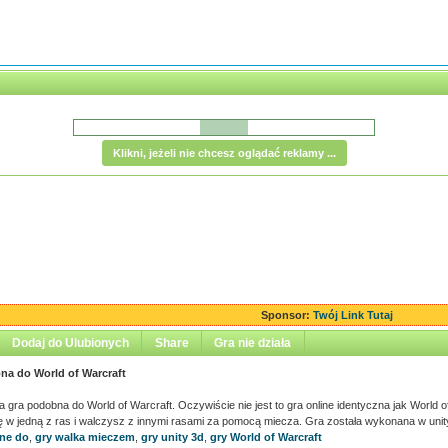
Klikni, jeżeli nie chcesz oglądać reklamy ...
Sponsor:
Twój Link Tutaj
Dodaj do Ulubionych
Share
Gra nie działa
na do World of Warcraft
a gra podobna do World of Warcraft. Oczywiście nie jest to gra online identyczna jak World 
ę w jedną z ras i walczysz z innymi rasami za pomocą miecza. Gra została wykonana w unit
ne do
,
gry walka mieczem
,
gry unity 3d
,
gry World of Warcraft