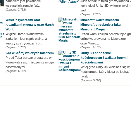
zadaniem jest pokonanie
Alien Attack to fajna gra wykonana 
wszystkich zombie. W...
technologii Unity 3D, w której twoim
(Zagrano: 2 732)
zad...
(Zagrano: 2 247)
Walcz z rycerzami oraz
Minecraft walka mieczem
łucznikami wroga w grze Harsh
Minecraft strzelanie z łuku
World
Minecraft Magia
W grze Harsh World twoim
Przed wami kolejna bardzo fajna gr
zadaniem jest ciągła walka, a
online wzorowana na klasycznej
walczysz z rycerzami o...
grze Minec...
(Zagrano: 1 732)
(Zagrano: 6 132)
Gra w której walczysz mieczem
Unity 3D chodzenie
Przed Toba bardzo prosta gra w
kościotrupem i walka z innymi
której walczysz mieczem z wrogo
kościotrupami
nastawionymi i...
W tej grze Unity 3D wcielasz się w
(Zagrano: 6 182)
kościotrupa, który biega po lochac
i walc...
(Zagrano: 5 080)