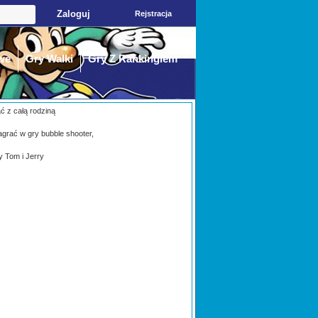
Rejstracja
we
Gry Walki
Gry Z Rankingiem
ać z całą rodziną
agrać w gry bubble shooter,
y Tom i Jerry