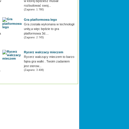
w
w której będziesz musiał
rozbudować swoj...
(Zagrano: 1 780)
Gra platformowa lego
Gra została wykonana w technologii
unity,a więc będzie to gra
a
platformowa 3d....
(Zagrano: 2 745)
Rycerz walczacy mieczem
Rycerz walczący mieczem to barzo
fajna gra walki . Twoim zadaniem
jest sterow...
(Zagrano: 3 408)
h