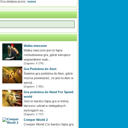
Gra dodana przez:
rusos
Walka mieczem
Walka mieczem jest to fajna
rozbudowana gra, gdzie kierujesz
wojownikiem walc...
(Zagrano: 4 279)
Gra Podobna do Aion
Świetna gra podobna do Aion, gdzie
mozna powiedzieć, że jest to Aion w
wersji...
(Zagrano: 2 391)
Gra podobna do Need For Speed
world
Jest to bardzo fajna gra w której
bierzesz udział w nielegalnych
wyścigach sa...
(Zagrano: 2 727)
Creeper World 2
Creeper World 2 to bardzo fajna gra,