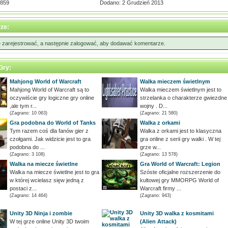
,859
Dodano: 2 Grudzień 2013
ze:
ę zarejestrować, a następnie zalogować, aby dodawać komentarze.
Gry:
Mahjong World of Warcraft
Walka mieczem świetlnym
Mahjong World of Warcraft są to
Walka mieczem świetlnym jest to
oczywiście gry logiczne gry online
strzelanka o charakterze gwiezdne
,ale tym r...
wojny . D...
(Zagrano: 10 063)
(Zagrano: 21 580)
Gra podobna do World of Tanks
Walka z orkami
Tym razem coś dla fanów gier z
Walka z orkami jest to klasyczna
czołgami. Jak widzicie jest to gra
gra online z serii gry walki . W tej
podobna do ...
grze w...
(Zagrano: 3 108)
(Zagrano: 13 578)
Walka na miecze świetlne
Gra World of Warcraft: Legion
Walka na miecze świetlne jest to gra
Szóste oficjalne rozszerzenie do
w której wcielasz sięw jedną z
kultowej gry MMORPG World of
postaci z...
Warcraft firmy ...
(Zagrano: 14 464)
(Zagrano: 943)
Unity 3D Ninja i zombie
Unity 3D walka z kosmitami
W tej grze online Unity 3D twoim
(Alien Attack)