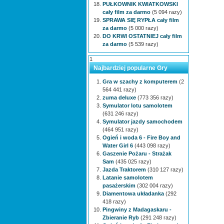
PUŁKOWNIK KWIATKOWSKI
cały film za darmo
(5 094 razy)
SPRAWA SIĘ RYPŁA cały film
za darmo
(5 000 razy)
DO KRWI OSTATNIEJ cały film
za darmo
(5 539 razy)
1
Najbardziej popularne Gry
Gra w szachy z komputerem
(2
564 441 razy)
zuma deluxe
(773 356 razy)
Symulator lotu samolotem
(631 246 razy)
Symulator jazdy samochodem
(464 951 razy)
Ogień i woda 6 - Fire Boy and
Water Girl 6
(443 098 razy)
Gaszenie Pożaru - Strażak
Sam
(435 025 razy)
Jazda Traktorem
(310 127 razy)
Latanie samolotem
pasażerskim
(302 004 razy)
Diamentowa układanka
(292
418 razy)
Pingwiny z Madagaskaru -
Zbieranie Ryb
(291 248 razy)