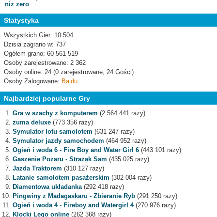
Statystyka
Wszystkich Gier: 10 504
Dzisia zagrano w: 737
Ogółem grano: 60 561 519
Osoby zarejestrowane: 2 362
Osoby online: 24 (0 zarejestrowane, 24 Gości)
Osoby Zalogowane:
Baidu
Najbardziej popularne Gry
Gra w szachy z komputerem
(2 564 441 razy)
zuma deluxe
(773 356 razy)
Symulator lotu samolotem
(631 247 razy)
Symulator jazdy samochodem
(464 952 razy)
Ogień i woda 6 - Fire Boy and Water Girl 6
(443 101 razy)
Gaszenie Pożaru - Strażak Sam
(435 025 razy)
Jazda Traktorem
(310 127 razy)
Latanie samolotem pasażerskim
(302 004 razy)
Diamentowa układanka
(292 418 razy)
Pingwiny z Madagaskaru - Zbieranie Ryb
(291 250 razy)
Ogień i woda 4 - Fireboy and Watergirl 4
(270 976 razy)
Klocki Lego online
(262 368 razy)