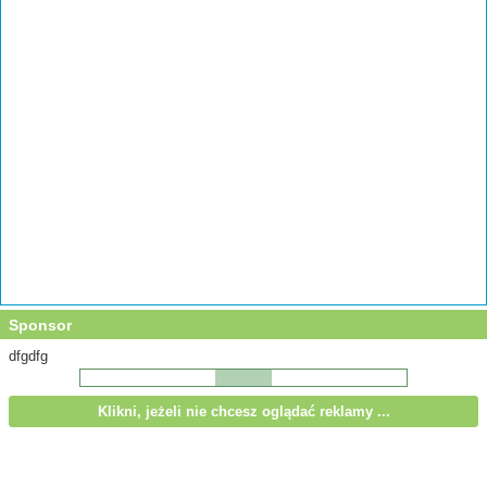
Sponsor
dfgdfg
Klikni, jeżeli nie chcesz oglądać reklamy ...