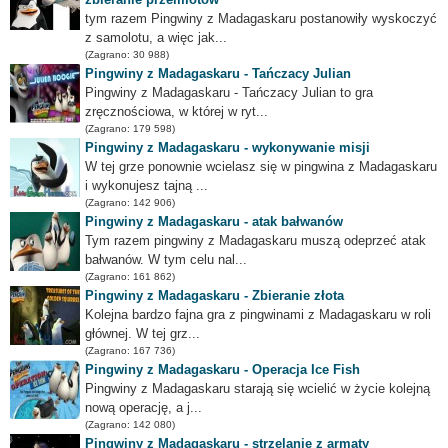
tym razem Pingwiny z Madagaskaru postanowiły wyskoczyć
z samolotu, a więc jak...
(Zagrano: 30 988)
Pingwiny z Madagaskaru - Tańczacy Julian
Pingwiny z Madagaskaru - Tańczacy Julian to gra
zręcznościowa, w której w ryt...
(Zagrano: 179 598)
Pingwiny z Madagaskaru - wykonywanie misji
W tej grze ponownie wcielasz się w pingwina z Madagaskaru
i wykonujesz tajną ...
(Zagrano: 142 906)
Pingwiny z Madagaskaru - atak bałwanów
Tym razem pingwiny z Madagaskaru muszą odeprzeć atak
bałwanów. W tym celu nal...
(Zagrano: 161 862)
Pingwiny z Madagaskaru - Zbieranie złota
Kolejna bardzo fajna gra z pingwinami z Madagaskaru w roli
głównej. W tej grz...
(Zagrano: 167 736)
Pingwiny z Madagaskaru - Operacja Ice Fish
Pingwiny z Madagaskaru starają się wcielić w życie kolejną
nową operację, a j...
(Zagrano: 142 080)
Pingwiny z Madagaskaru - strzelanie z armaty