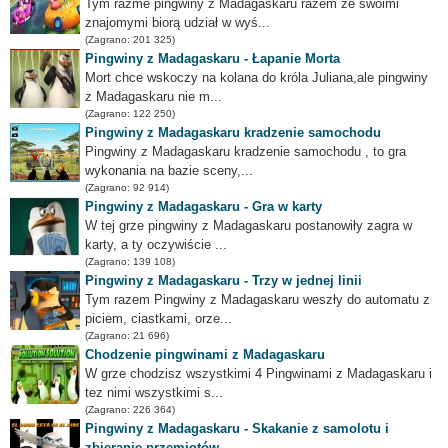
Tym razme pingwiny z Madagaskaru razem ze swoimi
znajomymi biorą udział w wyś...
(Zagrano: 201 325)
Pingwiny z Madagaskaru - Łapanie Morta
Mort chce wskoczy na kolana do króla Juliana,ale pingwiny
z Madagaskaru nie m...
(Zagrano: 122 250)
Pingwiny z Madagaskaru kradzenie samochodu
Pingwiny z Madagaskaru kradzenie samochodu , to gra
wykonania na bazie sceny,...
(Zagrano: 92 914)
Pingwiny z Madagaskaru - Gra w karty
W tej grze pingwiny z Madagaskaru postanowiły zagra w
karty, a ty oczywiście ...
(Zagrano: 139 108)
Pingwiny z Madagaskaru - Trzy w jednej linii
Tym razem Pingwiny z Madagaskaru weszły do automatu z
piciem, ciastkami, orze...
(Zagrano: 21 696)
Chodzenie pingwinami z Madagaskaru
W grze chodzisz wszystkimi 4 Pingwinami z Madagaskaru i
tez nimi wszystkimi s...
(Zagrano: 226 364)
Pingwiny z Madagaskaru - Skakanie z samolotu i
zbieranie przemiotów