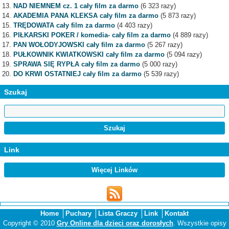
NAD NIEMNEM cz. 1 cały film za darmo
(6 323 razy)
AKADEMIA PANA KLEKSA cały film za darmo
(5 873 razy)
TRĘDOWATA cały film za darmo
(4 403 razy)
PIŁKARSKI POKER / komedia- cały film za darmo
(4 889 razy)
PAN WOŁODYJOWSKI cały film za darmo
(5 267 razy)
PUŁKOWNIK KWIATKOWSKI cały film za darmo
(5 094 razy)
SPRAWA SIĘ RYPŁA cały film za darmo
(5 000 razy)
DO KRWI OSTATNIEJ cały film za darmo
(5 539 razy)
Szukaj
Link
Więcej Linków
Home
Puchary
Lista Graczy
Link
Kontakt
Copyright © 2010
Gry Online dla dzieci oraz dorosłych
. Wszystkie opisy