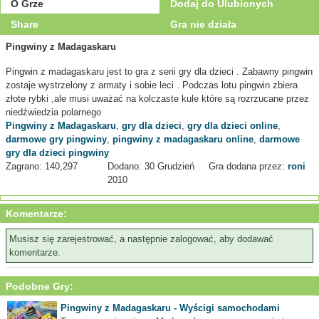
O Grze
Dodaj do Ulubionych
Share
Gra nie działa
Pingwiny z Madagaskaru
Pingwin z madagaskaru jest to gra z serii gry dla dzieci . Zabawny pingwin
zostaje wystrzelony z armaty i sobie leci . Podczas lotu pingwin zbiera
złote rybki ,ale musi uważać na kolczaste kule które są rozrzucane przez
niedźwiedzia polarnego
Pingwiny z Madagaskaru
,
gry dla dzieci
,
gry dla dzieci online
,
darmowe gry pingwiny
,
pingwiny z madagaskaru online
,
darmowe
gry dla dzieci pingwiny
Zagrano: 140,297
Dodano: 30 Grudzień
Gra dodana przez:
roni
2010
Komentarze:
Musisz się zarejestrować, a następnie zalogować, aby dodawać
komentarze.
Podobne Gry:
Pingwiny z Madagaskaru - Wyścigi samochodami