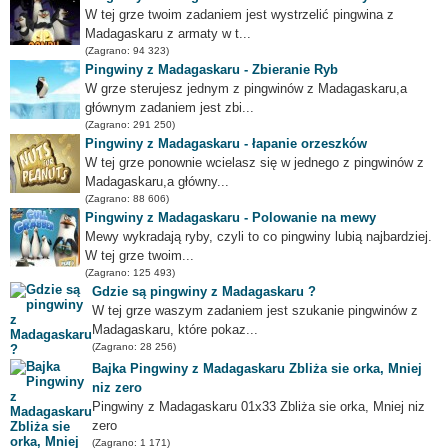
W tej grze twoim zadaniem jest wystrzelić pingwina z
Madagaskaru z armaty w t...
(Zagrano: 94 323)
Pingwiny z Madagaskaru - Zbieranie Ryb
W grze sterujesz jednym z pingwinów z Madagaskaru,a
głównym zadaniem jest zbi...
(Zagrano: 291 250)
Pingwiny z Madagaskaru - łapanie orzeszków
W tej grze ponownie wcielasz się w jednego z pingwinów z
Madagaskaru,a główny...
(Zagrano: 88 606)
Pingwiny z Madagaskaru - Polowanie na mewy
Mewy wykradają ryby, czyli to co pingwiny lubią najbardziej.
W tej grze twoim...
(Zagrano: 125 493)
Gdzie są pingwiny z Madagaskaru ?
W tej grze waszym zadaniem jest szukanie pingwinów z
Madagaskaru, które pokaz...
(Zagrano: 28 256)
Bajka Pingwiny z Madagaskaru Zbliża sie orka, Mniej
niz zero
Pingwiny z Madagaskaru 01x33 Zbliża sie orka, Mniej niz
zero
(Zagrano: 1 171)