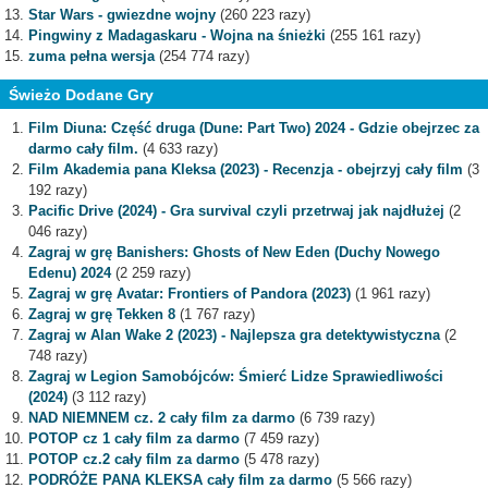
Star Wars - gwiezdne wojny
(260 223 razy)
Pingwiny z Madagaskaru - Wojna na śnieżki
(255 161 razy)
zuma pełna wersja
(254 774 razy)
Świeżo Dodane Gry
Film Diuna: Część druga (Dune: Part Two) 2024 - Gdzie obejrzec za
darmo cały film.
(4 633 razy)
Film Akademia pana Kleksa (2023) - Recenzja - obejrzyj cały film
(3
192 razy)
Pacific Drive (2024) - Gra survival czyli przetrwaj jak najdłużej
(2
046 razy)
Zagraj w grę Banishers: Ghosts of New Eden (Duchy Nowego
Edenu) 2024
(2 259 razy)
Zagraj w grę Avatar: Frontiers of Pandora (2023)
(1 961 razy)
Zagraj w grę Tekken 8
(1 767 razy)
Zagraj w Alan Wake 2 (2023) - Najlepsza gra detektywistyczna
(2
748 razy)
Zagraj w Legion Samobójców: Śmierć Lidze Sprawiedliwości
(2024)
(3 112 razy)
NAD NIEMNEM cz. 2 cały film za darmo
(6 739 razy)
POTOP cz 1 cały film za darmo
(7 459 razy)
POTOP cz.2 cały film za darmo
(5 478 razy)
PODRÓŻE PANA KLEKSA cały film za darmo
(5 566 razy)