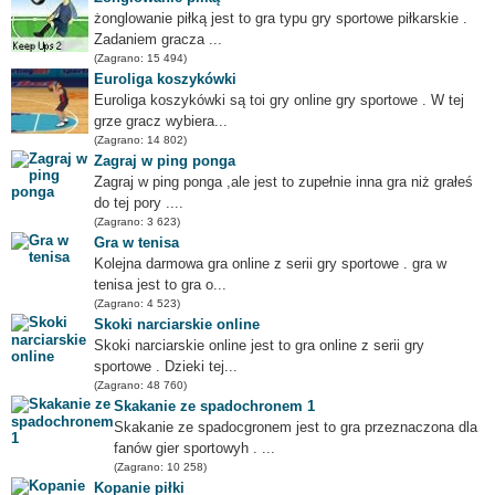
żonglowanie piłką jest to gra typu gry sportowe piłkarskie .
Zadaniem gracza ...
(Zagrano: 15 494)
Euroliga koszykówki
Euroliga koszykówki są toi gry online gry sportowe . W tej
grze gracz wybiera...
(Zagrano: 14 802)
Zagraj w ping ponga
Zagraj w ping ponga ,ale jest to zupełnie inna gra niż grałeś
do tej pory ....
(Zagrano: 3 623)
Gra w tenisa
Kolejna darmowa gra online z serii gry sportowe . gra w
tenisa jest to gra o...
(Zagrano: 4 523)
Skoki narciarskie online
Skoki narciarskie online jest to gra online z serii gry
sportowe . Dzieki tej...
(Zagrano: 48 760)
Skakanie ze spadochronem 1
Skakanie ze spadocgronem jest to gra przeznaczona dla
fanów gier sportowyh . ...
(Zagrano: 10 258)
Kopanie piłki