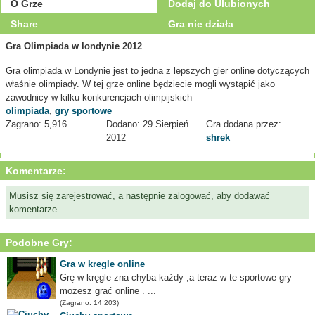
O Grze
Dodaj do Ulubionych
Share
Gra nie działa
Gra Olimpiada w londynie 2012
Gra olimpiada w Londynie jest to jedna z lepszych gier online dotyczących
właśnie olimpiady. W tej grze online będziecie mogli wystąpić jako
zawodnicy w kilku konkurencjach olimpijskich
olimpiada
,
gry sportowe
Zagrano: 5,916
Dodano: 29 Sierpień
Gra dodana przez:
2012
shrek
Komentarze:
Musisz się zarejestrować, a następnie zalogować, aby dodawać
komentarze.
Podobne Gry:
Gra w kregle online
Grę w kręgle zna chyba każdy ,a teraz w te sportowe gry
możesz grać online . ...
(Zagrano: 14 203)