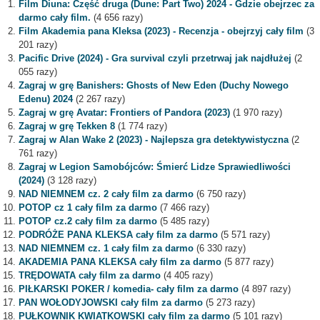
Film Diuna: Część druga (Dune: Part Two) 2024 - Gdzie obejrzec za
darmo cały film.
(4 656 razy)
Film Akademia pana Kleksa (2023) - Recenzja - obejrzyj cały film
(3
201 razy)
Pacific Drive (2024) - Gra survival czyli przetrwaj jak najdłużej
(2
055 razy)
Zagraj w grę Banishers: Ghosts of New Eden (Duchy Nowego
Edenu) 2024
(2 267 razy)
Zagraj w grę Avatar: Frontiers of Pandora (2023)
(1 970 razy)
Zagraj w grę Tekken 8
(1 774 razy)
Zagraj w Alan Wake 2 (2023) - Najlepsza gra detektywistyczna
(2
761 razy)
Zagraj w Legion Samobójców: Śmierć Lidze Sprawiedliwości
(2024)
(3 128 razy)
NAD NIEMNEM cz. 2 cały film za darmo
(6 750 razy)
POTOP cz 1 cały film za darmo
(7 466 razy)
POTOP cz.2 cały film za darmo
(5 485 razy)
PODRÓŻE PANA KLEKSA cały film za darmo
(5 571 razy)
NAD NIEMNEM cz. 1 cały film za darmo
(6 330 razy)
AKADEMIA PANA KLEKSA cały film za darmo
(5 877 razy)
TRĘDOWATA cały film za darmo
(4 405 razy)
PIŁKARSKI POKER / komedia- cały film za darmo
(4 897 razy)
PAN WOŁODYJOWSKI cały film za darmo
(5 273 razy)
PUŁKOWNIK KWIATKOWSKI cały film za darmo
(5 101 razy)