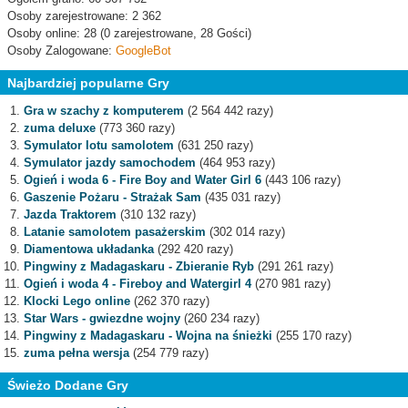
Osoby zarejestrowane: 2 362
Osoby online: 28 (0 zarejestrowane, 28 Gości)
Osoby Zalogowane:
GoogleBot
Najbardziej popularne Gry
Gra w szachy z komputerem
(2 564 442 razy)
zuma deluxe
(773 360 razy)
Symulator lotu samolotem
(631 250 razy)
Symulator jazdy samochodem
(464 953 razy)
Ogień i woda 6 - Fire Boy and Water Girl 6
(443 106 razy)
Gaszenie Pożaru - Strażak Sam
(435 031 razy)
Jazda Traktorem
(310 132 razy)
Latanie samolotem pasażerskim
(302 014 razy)
Diamentowa układanka
(292 420 razy)
Pingwiny z Madagaskaru - Zbieranie Ryb
(291 261 razy)
Ogień i woda 4 - Fireboy and Watergirl 4
(270 981 razy)
Klocki Lego online
(262 370 razy)
Star Wars - gwiezdne wojny
(260 234 razy)
Pingwiny z Madagaskaru - Wojna na śnieżki
(255 170 razy)
zuma pełna wersja
(254 779 razy)
Świeżo Dodane Gry