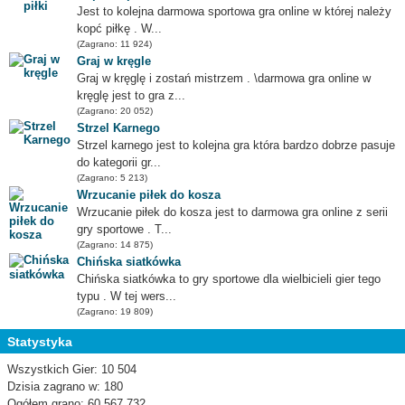
Jest to kolejna darmowa sportowa gra online w której należy
kopć piłkę . W...
(Zagrano: 11 924)
Graj w kręgle
Graj w kręglę i zostań mistrzem . \darmowa gra online w
kręglę jest to gra z...
(Zagrano: 20 052)
Strzel Karnego
Strzel karnego jest to kolejna gra która bardzo dobrze pasuje
do kategorii gr...
(Zagrano: 5 213)
Wrzucanie piłek do kosza
Wrzucanie piłek do kosza jest to darmowa gra online z serii
gry sportowe . T...
(Zagrano: 14 875)
Chińska siatkówka
Chińska siatkówka to gry sportowe dla wielbicieli gier tego
typu . W tej wers...
(Zagrano: 19 809)
Statystyka
Wszystkich Gier: 10 504
Dzisia zagrano w: 180
Ogółem grano: 60 567 732