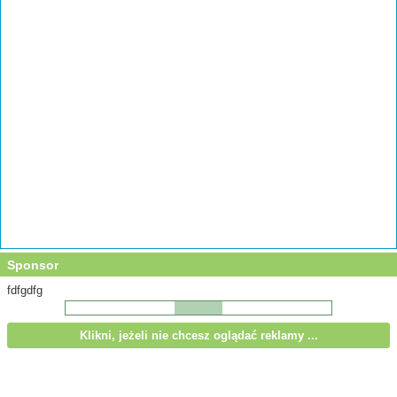
Sponsor
fdfgdfg
Klikni, jeżeli nie chcesz oglądać reklamy ...