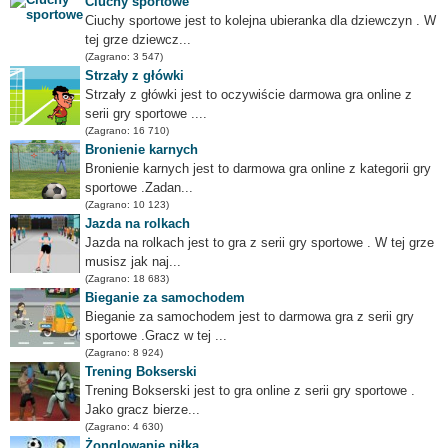
Ciuchy sportowe
Ciuchy sportowe jest to kolejna ubieranka dla dziewczyn . W
tej grze dziewcz...
(Zagrano: 3 547)
Strzały z główki
Strzały z główki jest to oczywiście darmowa gra online z
serii gry sportowe ....
(Zagrano: 16 710)
Bronienie karnych
Bronienie karnych jest to darmowa gra online z kategorii gry
sportowe .Zadan...
(Zagrano: 10 123)
Jazda na rolkach
Jazda na rolkach jest to gra z serii gry sportowe . W tej grze
musisz jak naj...
(Zagrano: 18 683)
Bieganie za samochodem
Bieganie za samochodem jest to darmowa gra z serii gry
sportowe .Gracz w tej ...
(Zagrano: 8 924)
Trening Bokserski
Trening Bokserski jest to gra online z serii gry sportowe .
Jako gracz bierze...
(Zagrano: 4 630)
Żonglowanie piłką