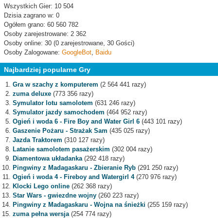
Wszystkich Gier: 10 504
Dzisia zagrano w: 0
Ogółem grano: 60 560 782
Osoby zarejestrowane: 2 362
Osoby online: 30 (0 zarejestrowane, 30 Gości)
Osoby Zalogowane:
GoogleBot
,
Baidu
Najbardziej popularne Gry
Gra w szachy z komputerem
(2 564 441 razy)
zuma deluxe
(773 356 razy)
Symulator lotu samolotem
(631 246 razy)
Symulator jazdy samochodem
(464 952 razy)
Ogień i woda 6 - Fire Boy and Water Girl 6
(443 101 razy)
Gaszenie Pożaru - Strażak Sam
(435 025 razy)
Jazda Traktorem
(310 127 razy)
Latanie samolotem pasażerskim
(302 004 razy)
Diamentowa układanka
(292 418 razy)
Pingwiny z Madagaskaru - Zbieranie Ryb
(291 250 razy)
Ogień i woda 4 - Fireboy and Watergirl 4
(270 976 razy)
Klocki Lego online
(262 368 razy)
Star Wars - gwiezdne wojny
(260 223 razy)
Pingwiny z Madagaskaru - Wojna na śnieżki
(255 159 razy)
zuma pełna wersja
(254 774 razy)