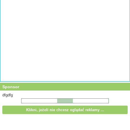
Sponsor
dfgdfg
Klikni, jeżeli nie chcesz oglądać reklamy ...