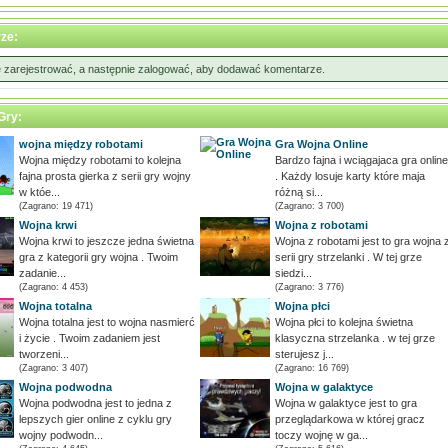
ze:
ę zarejestrować, a następnie zalogować, aby dodawać komentarze.
Gry:
wojna między robotami
Gra Wojna Online
Wojna między robotami to kolejna
Bardzo fajna i wciągajaca gra online
fajna prosta gierka z serii gry wojny
. Każdy losuje karty które maja
w któe...
różną si...
(Zagrano: 19 471)
(Zagrano: 3 700)
Wojna krwi
Wojna z robotami
Wojna krwi to jeszcze jedna świetna
Wojna z robotami jest to gra wojna 
gra z kategorii gry wojna . Twoim
serii gry strzelanki . W tej grze
zadanie...
siedzi...
(Zagrano: 4 453)
(Zagrano: 3 776)
Wojna totalna
Wojna płci
Wojna totalna jest to wojna nasmierć
Wojna płci to kolejna świetna
i życie . Twoim zadaniem jest
klasyczna strzelanka . w tej grze
tworzeni...
sterujesz j...
(Zagrano: 3 407)
(Zagrano: 16 769)
Wojna podwodna
Wojna w galaktyce
Wojna podwodna jest to jedna z
Wojna w galaktyce jest to gra
lepszych gier online z cyklu gry
przeglądarkowa w której gracz
wojny podwodn...
toczy wojnę w ga...