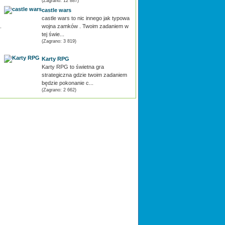
(Zagrano: 12 887)
castle wars
castle wars to nic innego jak typowa
.
wojna zamków . Twoim zadaniem w
tej świe...
(Zagrano: 3 819)
Karty RPG
Karty RPG to świetna gra
strategiczna gdzie twoim zadaniem
będzie pokonanie c...
(Zagrano: 2 662)