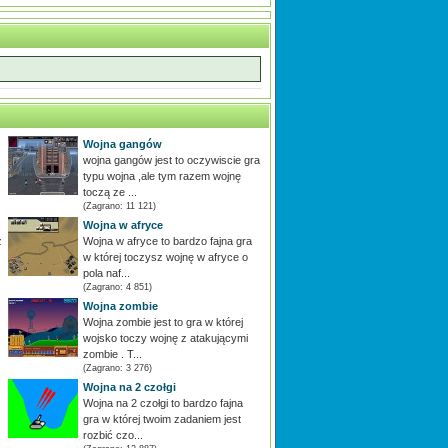
Wojna gangów
wojna gangów jest to oczywiscie gra
typu wojna ,ale tym razem wojnę
toczą ze ...
(Zagrano: 11 121)
Wojna w afryce
z
Wojna w afryce to bardzo fajna gra
w której toczysz wojnę w afryce o
pola naf...
(Zagrano: 4 851)
Wojna zombie
Wojna zombie jest to gra w której
wojsko toczy wojnę z atakującymi
zombie . T...
(Zagrano: 3 276)
Wojna na 2 czołgi
Wojna na 2 czołgi to bardzo fajna
gra w której twoim zadaniem jest
rozbić czo...