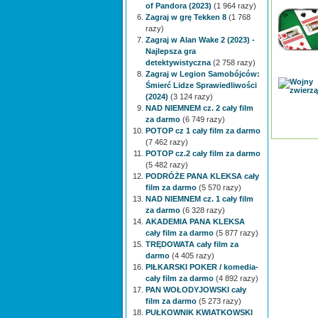
of Pandora (2023)
(1 964 razy)
Zagraj w grę Tekken 8
(1 768
razy)
Zagraj w Alan Wake 2 (2023) -
Najlepsza gra
detektywistyczna
(2 758 razy)
Zagraj w Legion Samobójców:
Śmierć Lidze Sprawiedliwości
(2024)
(3 124 razy)
NAD NIEMNEM cz. 2 cały film
za darmo
(6 749 razy)
POTOP cz 1 cały film za darmo
(7 462 razy)
POTOP cz.2 cały film za darmo
(5 482 razy)
PODRÓŻE PANA KLEKSA cały
film za darmo
(5 570 razy)
NAD NIEMNEM cz. 1 cały film
za darmo
(6 328 razy)
AKADEMIA PANA KLEKSA
cały film za darmo
(5 877 razy)
TRĘDOWATA cały film za
darmo
(4 405 razy)
PIŁKARSKI POKER / komedia-
cały film za darmo
(4 892 razy)
PAN WOŁODYJOWSKI cały
film za darmo
(5 273 razy)
PUŁKOWNIK KWIATKOWSKI