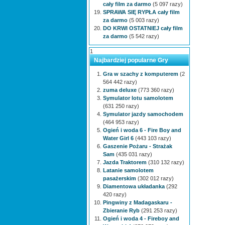
cały film za darmo
(5 097 razy)
SPRAWA SIĘ RYPŁA cały film
za darmo
(5 003 razy)
DO KRWI OSTATNIEJ cały film
za darmo
(5 542 razy)
1
Najbardziej popularne Gry
Gra w szachy z komputerem
(2
564 442 razy)
zuma deluxe
(773 360 razy)
Symulator lotu samolotem
(631 250 razy)
Symulator jazdy samochodem
(464 953 razy)
Ogień i woda 6 - Fire Boy and
Water Girl 6
(443 103 razy)
Gaszenie Pożaru - Strażak
Sam
(435 031 razy)
Jazda Traktorem
(310 132 razy)
Latanie samolotem
pasażerskim
(302 012 razy)
Diamentowa układanka
(292
420 razy)
Pingwiny z Madagaskaru -
Zbieranie Ryb
(291 253 razy)
Ogień i woda 4 - Fireboy and