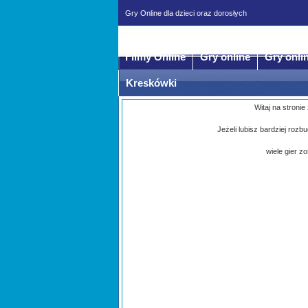
Gry Online dla dzieci oraz dorosłych
Filmy Online
Gry online
Gry onli
Kreskówki
Witaj na stronie
Jeżeli lubisz bardziej roz
wiele gier z