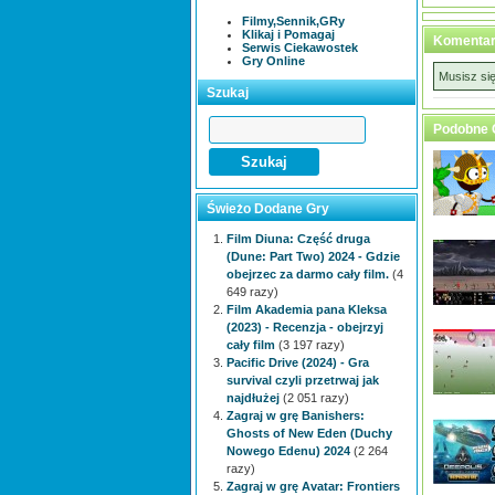
Filmy,Sennik,GRy
Klikaj i Pomagaj
Komentar
Serwis Ciekawostek
Gry Online
Musisz si
Szukaj
Podobne 
Świeżo Dodane Gry
Film Diuna: Część druga
(Dune: Part Two) 2024 - Gdzie
obejrzec za darmo cały film.
(4
649 razy)
Film Akademia pana Kleksa
(2023) - Recenzja - obejrzyj
cały film
(3 197 razy)
Pacific Drive (2024) - Gra
survival czyli przetrwaj jak
najdłużej
(2 051 razy)
Zagraj w grę Banishers:
Ghosts of New Eden (Duchy
Nowego Edenu) 2024
(2 264
razy)
Zagraj w grę Avatar: Frontiers