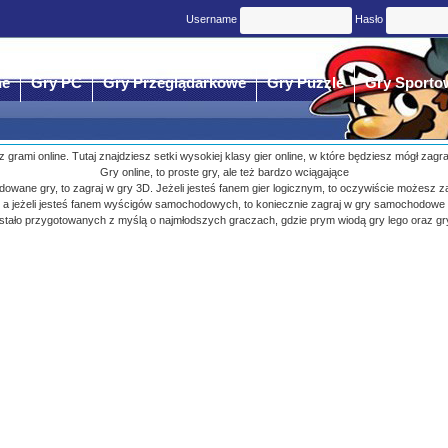
Username
Hasło
ne
Gry PC
Gry Przeglądarkowe
Gry Puzzle
Gry Sporto
 z grami online. Tutaj znajdziesz setki wysokiej klasy gier online, w które będziesz mógł zagr
Gry online, to proste gry, ale też bardzo wciągające
budowane gry, to zagraj w gry 3D. Jeżeli jesteś fanem gier logicznym, to oczywiście możesz z
a jeżeli jesteś fanem wyścigów samochodowych, to koniecznie zagraj w gry samochodowe
ostało przygotowanych z myślą o najmłodszych graczach, gdzie prym wiodą gry lego oraz gr