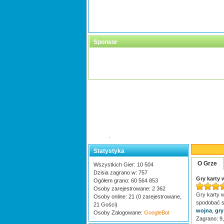
Sponsor
.
Statystyka
O Grze
Wszystkich Gier: 10 504
Dzisia zagrano w: 757
Gry karty 
Ogółem grano: 60 564 853
Osoby zarejestrowane: 2 362
Gry karty w
Osoby online: 21 (0 zarejestrowane,
spodobać si
21 Gości)
wojna
,
gry
Osoby Zalogowane:
GoogleBot
Zagrano: 9