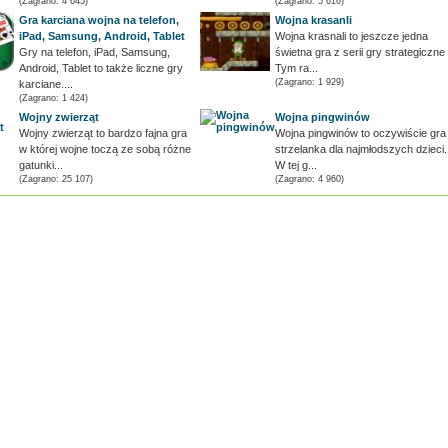
(Zagrano: 4 645)
(Zagrano: 5 616)
Gra karciana wojna na telefon,
Wojna krasanli
iPad, Samsung, Android, Tablet
Wojna krasnali to jeszcze jedna
Gry na telefon, iPad, Samsung,
świetna gra z serii gry strategiczne 
Android, Tablet to także liczne gry
Tym ra...
(Zagrano: 1 929)
karciane....
(Zagrano: 1 424)
Wojny zwierząt
Wojna pingwinów
Wojny zwierząt to bardzo fajna gra
Wojna pingwinów to oczywiście gra
w której wojne toczą ze sobą różne
strzelanka dla najmłodszych dzieci.
gatunki...
W tej g...
(Zagrano: 25 107)
(Zagrano: 4 960)