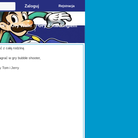
Rejstracja
we
Gry Walki
Gry Z Rankingiem
ać z całą rodziną
agrać w gry bubble shooter,
y Tom i Jerry