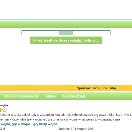
Klikni, jeżeli nie chcesz oglądać reklamy ...
Sponsor:
Twój Link Tutaj
Dodaj do Ulubionych
Share
Gra nie działa
wojna
ojna to gra dla dzieci ,gdzie zadaniem jest jak najszybciej pozbyć się wszystkich kart . Nie j
ę tym którzy lubią gry karciane . w sumie gra w wojnę w tej wersji to wciągająca gra
 wojna
,
gry w wojnę . gry karty wojna
,301
Dodano: 12 Listopad 2011