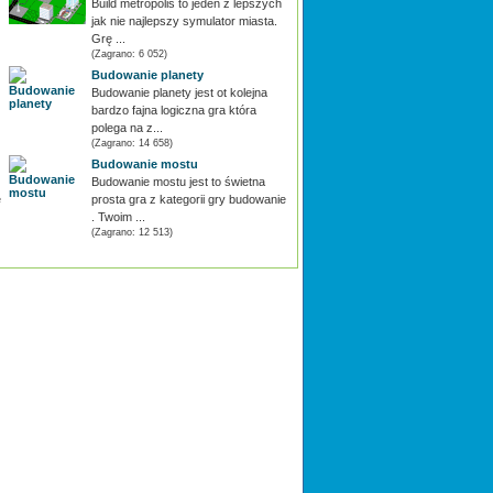
Build metropolis to jeden z lepszych
jak nie najlepszy symulator miasta.
Grę ...
(Zagrano: 6 052)
Budowanie planety
Budowanie planety jest ot kolejna
bardzo fajna logiczna gra która
polega na z...
(Zagrano: 14 658)
Budowanie mostu
Budowanie mostu jest to świetna
e
prosta gra z kategorii gry budowanie
. Twoim ...
(Zagrano: 12 513)