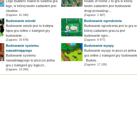
Lego Builders Island to świetna gra
Roads of Rome 2 to gra w której
lego, w której twoim zadaniem jest
twoim zadaniem jest budowanie
zbudow...
drogi prowadząc...
(Zagrano: 41 040)
(Zagrano: 2 487)
Budowanie wioski
Budowanie ogrodzenia
Budowanie wioski jest to kolejna
Budowanie ogrodzenia jest to gra w
fajna gra online z kategorii gry
której zadaniem gracza jest
budowanie ....
budowanie ogro...
(Zagrano: 33 878)
(Zagrano: 8 977)
Budowanie systemu
Budowanie wyspy
nawadniającego
Budowanie wyspy to jeszcze jedna
Budowanie systemu
gra online z kategorii gry budowani
nawadniającego to jeszcze jedna
. Budow...
(Zagrano: 17 100)
gra z kategorii gry logiczn...
(Zagrano: 23 290)