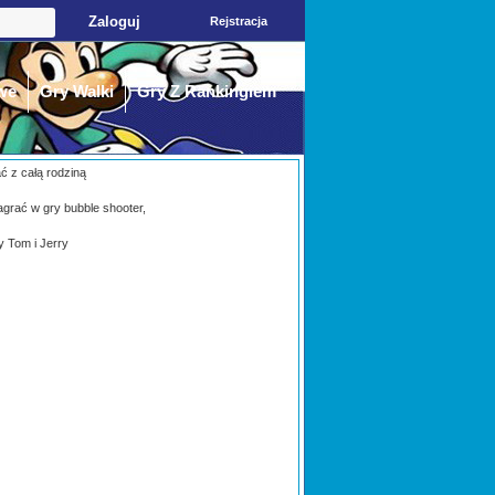
Rejstracja
we
Gry Walki
Gry Z Rankingiem
ać z całą rodziną
agrać w gry bubble shooter,
y Tom i Jerry