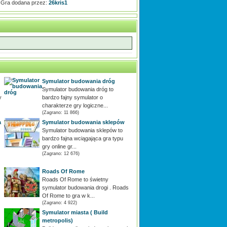
Gra dodana przez:
26kris1
Symulator budowania dróg
Symulator budowania dróg to
y
bardzo fajny symulator o
charakterze gry logiczne...
(Zagrano: 11 866)
a
Symulator budowania sklepów
Symulator budowania sklepów to
bardzo fajna wciągająca gra typu
gry online gr...
(Zagrano: 12 676)
Roads Of Rome
Roads Of Rome to świetny
symulator budowania drogi . Roads
Of Rome to gra w k...
(Zagrano: 4 922)
Symulator miasta ( Build
metropolis)