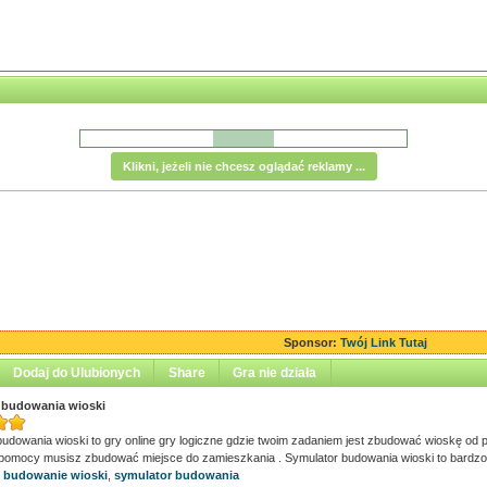
Klikni, jeżeli nie chcesz oglądać reklamy ...
Sponsor:
Twój Link Tutaj
Dodaj do Ulubionych
Share
Gra nie działa
 budowania wioski
udowania wioski to gry online gry logiczne gdzie twoim zadaniem jest zbudować wioskę od po
h pomocy musisz zbudować miejsce do zamieszkania . Symulator budowania wioski to bardzo 
,
budowanie wioski
,
symulator budowania