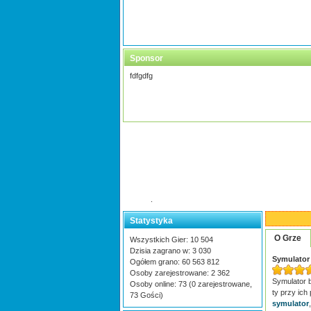
Sponsor
fdfgdfg
.
Statystyka
O Grze
Wszystkich Gier: 10 504
Dzisia zagrano w: 3 030
Symulator
Ogółem grano: 60 563 812
Osoby zarejestrowane: 2 362
Symulator b
Osoby online: 73 (0 zarejestrowane,
ty przy ic
73 Gości)
symulator