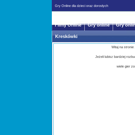
Gry Online dla dzieci oraz dorosłych
Filmy Online
Gry online
Gry onli
Kreskówki
Witaj na stronie
Jeżeli lubisz bardziej roz
wiele gier z