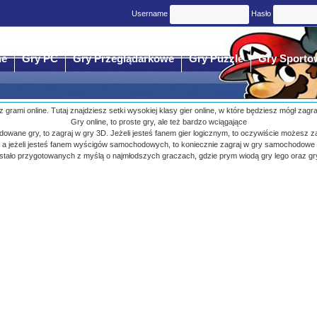
Username
Hasło
ne
Gry PC
Gry Przeglądarkowe
Gry Puzzle
Gry Sporto
 z grami online. Tutaj znajdziesz setki wysokiej klasy gier online, w które będziesz mógł zagr
Gry online, to proste gry, ale też bardzo wciągające
budowane gry, to zagraj w gry 3D. Jeżeli jesteś fanem gier logicznym, to oczywiście możesz z
a jeżeli jesteś fanem wyścigów samochodowych, to koniecznie zagraj w gry samochodowe
ostało przygotowanych z myślą o najmłodszych graczach, gdzie prym wiodą gry lego oraz gr