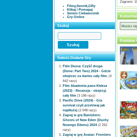
Zagrano: 1
Filmy,Sennik,GRy
Klikaj i Pomagaj
Serwis Ciekawostek
Komentar
Gry Online
Szukaj
Musisz si
Podobne 
Świeżo Dodane Gry
Film Diuna: Część druga
(Dune: Part Two) 2024 - Gdzie
obejrzec za darmo cały film.
(4
642 razy)
Film Akademia pana Kleksa
(2023) - Recenzja - obejrzyj
cały film
(3 196 razy)
Pacific Drive (2024) - Gra
survival czyli przetrwaj jak
najdłużej
(2 048 razy)
Zagraj w grę Banishers:
Ghosts of New Eden (Duchy
Nowego Edenu) 2024
(2 262
razy)
Zagraj w grę Avatar: Frontiers