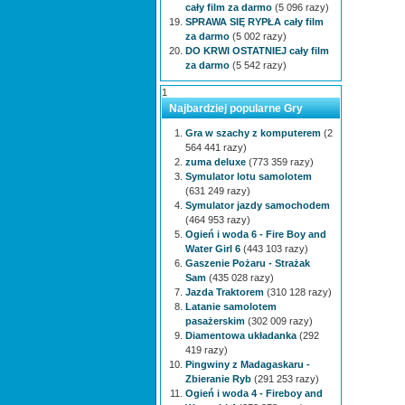
cały film za darmo
(5 096 razy)
SPRAWA SIĘ RYPŁA cały film
za darmo
(5 002 razy)
DO KRWI OSTATNIEJ cały film
za darmo
(5 542 razy)
1
Najbardziej popularne Gry
Gra w szachy z komputerem
(2
564 441 razy)
zuma deluxe
(773 359 razy)
Symulator lotu samolotem
(631 249 razy)
Symulator jazdy samochodem
(464 953 razy)
Ogień i woda 6 - Fire Boy and
Water Girl 6
(443 103 razy)
Gaszenie Pożaru - Strażak
Sam
(435 028 razy)
Jazda Traktorem
(310 128 razy)
Latanie samolotem
pasażerskim
(302 009 razy)
Diamentowa układanka
(292
419 razy)
Pingwiny z Madagaskaru -
Zbieranie Ryb
(291 253 razy)
Ogień i woda 4 - Fireboy and