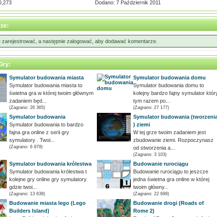
0,273
Dodano: 7 Październik 2011
ze:
ę zarejestrować, a następnie zalogować, aby dodawać komentarze.
Gry:
Symulator budowania miasta
Symulator budowania domu
Symulator budowania miasta to
Symulator budowania domu to
świetna gra w której twoim głównym
kolejny bardzo fajny symulator któr
zadaniem będ...
tym razem po...
(Zagrano: 26 365)
(Zagrano: 27 177)
Symulator budowania
Symulator budowania (tworzeni
Symulator budowania to bardzo
) ziemi
fajna gra online z serii gry
W tej grze twoim zadaniem jest
symulatory . Twoi...
zbudowanie ziemi. Rozpoczynasz
(Zagrano: 6 979)
od stworzenia a...
(Zagrano: 3 103)
Symulator budowania królestwa
Budowanie rurociągu
Symulator budowania królestwa t
Budowanie rurociągu to jeszcze
kolejne gry online gry symulatory
jedna świetna gra online w której
gdzie twoi...
twoim główny...
(Zagrano: 13 638)
(Zagrano: 22 699)
Budowanie miasta lego (Lego
Budowanie drogi (Roads of
Builders Island)
Rome 2)