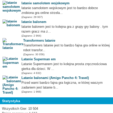
latanie samolotem wojskowym
latanie samolotem wojskowym jest to bardzo dobrze
zrobiona gra online strzela...
(Zagrano: 29 937)
latanie balonem
latanie balonem jest to kolejna gra z grupy gry balony . tym
razem gracz ma z...
(Zagrano: 2 964)
Transformers latanie
Transformers latanie jest to bardzo fajna gra online w której
robot transfor...
(Zagrano: 30 056)
Latanie Superman em
Latanie Supermanem jest to kolejna prosta zręcznościowa
gierka dla dzieci. W ...
(Zagrano: 4 632)
Latanie balonami (Amigo Pancho 4: Travel)
Przed wami bardzo fajna gra logiczna, w której waszym
zadaniem jest latanie b...
(Zagrano: 1 968)
Statystyka
Wszystkich Gier: 10 504