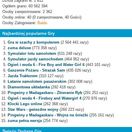
Dzisia zagrano w: 1 612
Ogółem grano: 60 562 394
Osoby zarejestrowane: 2 362
Osoby online: 40 (0 zarejestrowane, 40 Gości)
Osoby Zalogowane:
Baidu
Najbardziej popularne Gry
Gra w szachy z komputerem
(2 564 441 razy)
zuma deluxe
(773 358 razy)
Symulator lotu samolotem
(631 248 razy)
Symulator jazdy samochodem
(464 952 razy)
Ogień i woda 6 - Fire Boy and Water Girl 6
(443 101 razy)
Gaszenie Pożaru - Strażak Sam
(435 026 razy)
Jazda Traktorem
(310 127 razy)
Latanie samolotem pasażerskim
(302 008 razy)
Diamentowa układanka
(292 418 razy)
Pingwiny z Madagaskaru - Zbieranie Ryb
(291 251 razy)
Ogień i woda 4 - Fireboy and Watergirl 4
(270 976 razy)
Klocki Lego online
(262 368 razy)
Star Wars - gwiezdne wojny
(260 223 razy)
Pingwiny z Madagaskaru - Wojna na śnieżki
(255 161 razy)
zuma pełna wersja
(254 774 razy)
Świeżo Dodane Gry