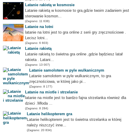
Latanie rakietą w kosmosie
Latanie rakietą w kosmosie to gra,gdzie twoim zadaniem jest
sterowanie kosmon...
(Zagrano: 11 638)
Latanie na lotni
latanie na lotni jest to gra online z serii gry zręcznościowe .
Lecisz lotni...
(Zagrano: 6 603)
Latanie rakietą
Latanie rakietą to świetna gra online ,gdzie będziesz latał
rakieta . Latani...
(Zagrano: 13 007)
Latanie samolotem w pyle wulkanicznym
Latanie samolotem w pyle wulkanicznym, to gra
zręcznościowa, w której jako pi...
(Zagrano: 8 177)
Latanie na miotle i strzelanie
latanie na miotle jest to bardzo fajna strzelanka również dla
dzieci .Młoda ...
(Zagrano: 8 284)
Latanie helikopterem gra
Latanie helikopterem jest to świetna strzelanka w której
należy niszczyć inne...
(Zagrano: 20 834)