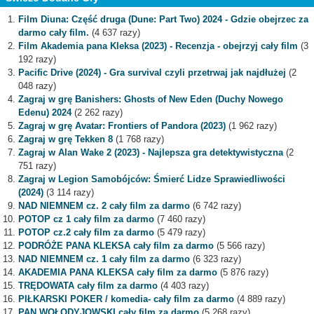
Film Diuna: Część druga (Dune: Part Two) 2024 - Gdzie obejrzec za
darmo cały film.
(4 637 razy)
Film Akademia pana Kleksa (2023) - Recenzja - obejrzyj cały film
(3
192 razy)
Pacific Drive (2024) - Gra survival czyli przetrwaj jak najdłużej
(2
048 razy)
Zagraj w grę Banishers: Ghosts of New Eden (Duchy Nowego
Edenu) 2024
(2 262 razy)
Zagraj w grę Avatar: Frontiers of Pandora (2023)
(1 962 razy)
Zagraj w grę Tekken 8
(1 768 razy)
Zagraj w Alan Wake 2 (2023) - Najlepsza gra detektywistyczna
(2
751 razy)
Zagraj w Legion Samobójców: Śmierć Lidze Sprawiedliwości
(2024)
(3 114 razy)
NAD NIEMNEM cz. 2 cały film za darmo
(6 742 razy)
POTOP cz 1 cały film za darmo
(7 460 razy)
POTOP cz.2 cały film za darmo
(5 479 razy)
PODRÓŻE PANA KLEKSA cały film za darmo
(5 566 razy)
NAD NIEMNEM cz. 1 cały film za darmo
(6 323 razy)
AKADEMIA PANA KLEKSA cały film za darmo
(5 876 razy)
TRĘDOWATA cały film za darmo
(4 403 razy)
PIŁKARSKI POKER / komedia- cały film za darmo
(4 889 razy)
PAN WOŁODYJOWSKI cały film za darmo
(5 268 razy)