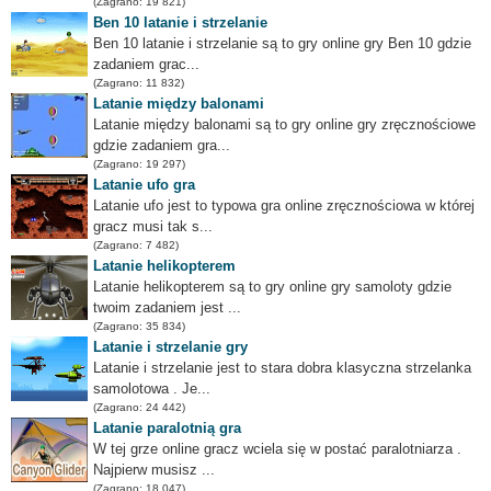
(Zagrano: 19 821)
Ben 10 latanie i strzelanie
Ben 10 latanie i strzelanie są to gry online gry Ben 10 gdzie
zadaniem grac...
(Zagrano: 11 832)
Latanie między balonami
Latanie między balonami są to gry online gry zręcznościowe
gdzie zadaniem gra...
(Zagrano: 19 297)
Latanie ufo gra
Latanie ufo jest to typowa gra online zręcznościowa w której
gracz musi tak s...
(Zagrano: 7 482)
Latanie helikopterem
Latanie helikopterem są to gry online gry samoloty gdzie
twoim zadaniem jest ...
(Zagrano: 35 834)
Latanie i strzelanie gry
Latanie i strzelanie jest to stara dobra klasyczna strzelanka
samolotowa . Je...
(Zagrano: 24 442)
Latanie paralotnią gra
W tej grze online gracz wciela się w postać paralotniarza .
Najpierw musisz ...
(Zagrano: 18 047)