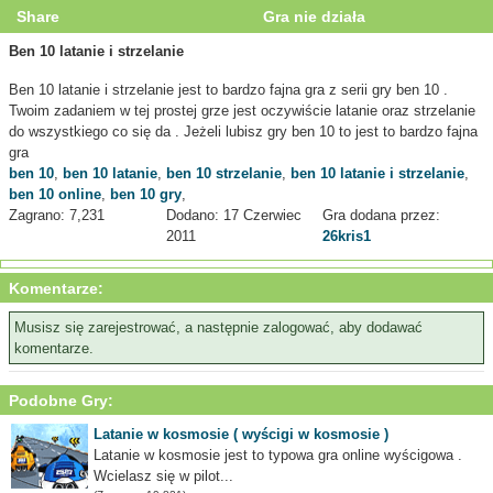
Share
Gra nie działa
Ben 10 latanie i strzelanie
Ben 10 latanie i strzelanie jest to bardzo fajna gra z serii gry ben 10 .
Twoim zadaniem w tej prostej grze jest oczywiście latanie oraz strzelanie
do wszystkiego co się da . Jeżeli lubisz gry ben 10 to jest to bardzo fajna
gra
ben 10
,
ben 10 latanie
,
ben 10 strzelanie
,
ben 10 latanie i strzelanie
,
ben 10 online
,
ben 10 gry
,
Zagrano: 7,231
Dodano: 17 Czerwiec
Gra dodana przez:
2011
26kris1
Komentarze:
Musisz się zarejestrować, a następnie zalogować, aby dodawać
komentarze.
Podobne Gry:
Latanie w kosmosie ( wyścigi w kosmosie )
Latanie w kosmosie jest to typowa gra online wyścigowa .
Wcielasz się w pilot...