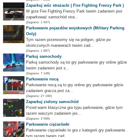
Zaparkuj wóz strażacki ( Fire Fighting Frenzy Park )
W grze Fire Fighting Frenzy Park twoim zadaniem jest
zaparkować samochód stra...
(Zagrano: 1 647)
Parkowanie pojazdów wojskowych (Military Parking
Only)
Tym razem przenosimy się na poligon, gdzie po
skończonych manewrach twoim zad...
(Zagrano: 1 887)
Parkuj samochody
Parkuj samochody są toi gry parkowanie gry online gdzie
twoim zadaniem jest s...
(Zagrano: 7 148)
Parkowanie nocą
Parkowanie nocą są to gry online gry parkowanie gdzie
zadaniem gracza jest za...
(Zagrano: 27 190)
Zaparkuj zielony samochód
Przed wami klasyczna gra typu parkowanie, gdzie tym
razem waszym zadaniem jes...
(Zagrano: 3 568)
Parkowanie ciężarówki
Parkowanie cięzarówki to gra z kategorii gry parkowanie .
tym razem twoim zad...