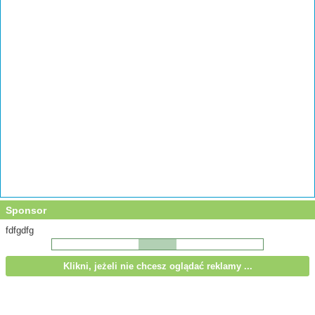
Sponsor
fdfgdfg
Klikni, jeżeli nie chcesz oglądać reklamy ...