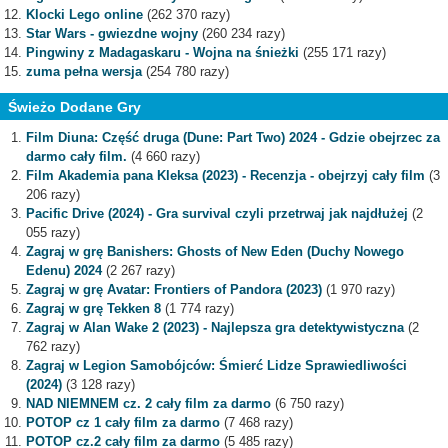
Klocki Lego online
(262 370 razy)
Star Wars - gwiezdne wojny
(260 234 razy)
Pingwiny z Madagaskaru - Wojna na śnieżki
(255 171 razy)
zuma pełna wersja
(254 780 razy)
Świeżo Dodane Gry
Film Diuna: Część druga (Dune: Part Two) 2024 - Gdzie obejrzec za
darmo cały film.
(4 660 razy)
Film Akademia pana Kleksa (2023) - Recenzja - obejrzyj cały film
(3
206 razy)
Pacific Drive (2024) - Gra survival czyli przetrwaj jak najdłużej
(2
055 razy)
Zagraj w grę Banishers: Ghosts of New Eden (Duchy Nowego
Edenu) 2024
(2 267 razy)
Zagraj w grę Avatar: Frontiers of Pandora (2023)
(1 970 razy)
Zagraj w grę Tekken 8
(1 774 razy)
Zagraj w Alan Wake 2 (2023) - Najlepsza gra detektywistyczna
(2
762 razy)
Zagraj w Legion Samobójców: Śmierć Lidze Sprawiedliwości
(2024)
(3 128 razy)
NAD NIEMNEM cz. 2 cały film za darmo
(6 750 razy)
POTOP cz 1 cały film za darmo
(7 468 razy)
POTOP cz.2 cały film za darmo
(5 485 razy)