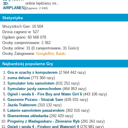
online będziesz mi...
(Zagrano: 2 939)
Statystyka
Wszystkich Gier: 10 504
Dzisia zagrano w: 527
Ogółem grano: 60 568 079
Osoby zarejestrowane: 2 362
Osoby online: 31 (0 zarejestrowane, 31 Gości)
Osoby Zalogowane:
GoogleBot
,
Baidu
Najbardziej popularne Gry
Gra w szachy z komputerem
(2 564 442 razy)
zuma deluxe
(773 360 razy)
Symulator lotu samolotem
(631 251 razy)
Symulator jazdy samochodem
(464 953 razy)
Ogień i woda 6 - Fire Boy and Water Girl 6
(443 106 razy)
Gaszenie Pożaru - Strażak Sam
(435 031 razy)
Jazda Traktorem
(310 132 razy)
Latanie samolotem pasażerskim
(302 015 razy)
Diamentowa układanka
(292 420 razy)
Pingwiny z Madagaskaru - Zbieranie Ryb
(291 261 razy)
Ogień i woda 4 - Fireboy and Watergirl 4
(270 981 razy)