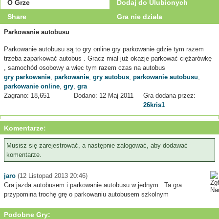
O Grze
Dodaj do Ulubionych
Share
Gra nie działa
Parkowanie autobusu
Parkowanie autobusu są to gry online gry parkowanie gdzie tym razem
trzeba zaparkować autobus . Gracz miał już okazje parkować ciężarówkę
, samochód osobowy a więc tym razem czas na autobus
gry parkowanie
,
parkowanie
,
gry autobus
,
parkowanie autobusu
,
parkowanie online
,
gry
,
gra
Zagrano: 18,651
Dodano: 12 Maj 2011
Gra dodana przez:
26kris1
Komentarze:
Musisz się zarejestrować, a następnie zalogować, aby dodawać
komentarze.
jaro
(12 Listopad 2013 20:46)
Gra jazda autobusem i parkowanie autobusu w jednym . Ta gra
przypomina trochę grę o parkowaniu autobusem szkolnym
Podobne Gry: