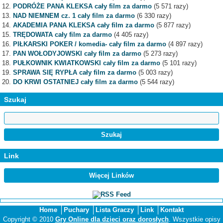
PODRÓŻE PANA KLEKSA cały film za darmo
(5 571 razy)
NAD NIEMNEM cz. 1 cały film za darmo
(6 330 razy)
AKADEMIA PANA KLEKSA cały film za darmo
(5 877 razy)
TRĘDOWATA cały film za darmo
(4 405 razy)
PIŁKARSKI POKER / komedia- cały film za darmo
(4 897 razy)
PAN WOŁODYJOWSKI cały film za darmo
(5 273 razy)
PUŁKOWNIK KWIATKOWSKI cały film za darmo
(5 101 razy)
SPRAWA SIĘ RYPŁA cały film za darmo
(5 003 razy)
DO KRWI OSTATNIEJ cały film za darmo
(5 544 razy)
Szukaj
Link
Więcej Linków
Home
Puchary
Lista Graczy
Link
Kontakt
Copyright © 2010
Gry Online dla dzieci oraz dorosłych
. Wszystkie opisy