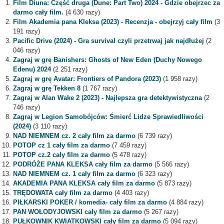
Film Diuna: Część druga (Dune: Part Two) 2024 - Gdzie obejrzec za
darmo cały film.
(4 630 razy)
Film Akademia pana Kleksa (2023) - Recenzja - obejrzyj cały film
(3
191 razy)
Pacific Drive (2024) - Gra survival czyli przetrwaj jak najdłużej
(2
046 razy)
Zagraj w grę Banishers: Ghosts of New Eden (Duchy Nowego
Edenu) 2024
(2 251 razy)
Zagraj w grę Avatar: Frontiers of Pandora (2023)
(1 958 razy)
Zagraj w grę Tekken 8
(1 767 razy)
Zagraj w Alan Wake 2 (2023) - Najlepsza gra detektywistyczna
(2
746 razy)
Zagraj w Legion Samobójców: Śmierć Lidze Sprawiedliwości
(2024)
(3 110 razy)
NAD NIEMNEM cz. 2 cały film za darmo
(6 739 razy)
POTOP cz 1 cały film za darmo
(7 459 razy)
POTOP cz.2 cały film za darmo
(5 478 razy)
PODRÓŻE PANA KLEKSA cały film za darmo
(5 566 razy)
NAD NIEMNEM cz. 1 cały film za darmo
(6 323 razy)
AKADEMIA PANA KLEKSA cały film za darmo
(5 873 razy)
TRĘDOWATA cały film za darmo
(4 403 razy)
PIŁKARSKI POKER / komedia- cały film za darmo
(4 884 razy)
PAN WOŁODYJOWSKI cały film za darmo
(5 267 razy)
PUŁKOWNIK KWIATKOWSKI cały film za darmo
(5 094 razy)