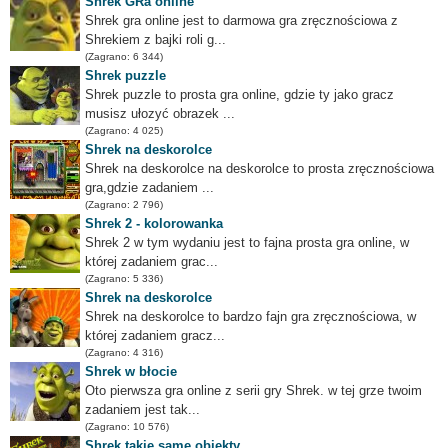
Shrek GRa online
Shrek gra online jest to darmowa gra zręcznościowa z
Shrekiem z bajki roli g...
(Zagrano: 6 344)
Shrek puzzle
Shrek puzzle to prosta gra online, gdzie ty jako gracz
musisz ułozyć obrazek ...
(Zagrano: 4 025)
Shrek na deskorolce
Shrek na deskorolce na deskorolce to prosta zręcznościowa
gra,gdzie zadaniem ...
(Zagrano: 2 796)
Shrek 2 - kolorowanka
Shrek 2 w tym wydaniu jest to fajna prosta gra online, w
której zadaniem grac...
(Zagrano: 5 336)
Shrek na deskorolce
Shrek na deskorolce to bardzo fajn gra zręcznościowa, w
której zadaniem gracz...
(Zagrano: 4 316)
Shrek w błocie
Oto pierwsza gra online z serii gry Shrek. w tej grze twoim
zadaniem jest tak...
(Zagrano: 10 576)
Shrek takie same obiekty