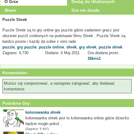
O Grze
Dodaj do Ulubionych
Share
Gra nie działa
Puzzle Shrek
Puzzle Shrek są to gry online gry puzzle gdzie zadaniem gracz jest
ułozenie puzzli zrobionych na podstawie filmu Shrek . Puzzle Shrek są
bardzo proste i każdy da sobie z nimi rade
puzzle
,
gry puzzle
,
puzzle online
,
shrek
,
gry shrek
,
puzzle shrek
Zagrano: 4,730
Dodano: 6 Maj 2011
Gra dodana przez:
26kris1
Komentarze:
Musisz się zarejestrować, a następnie zalogować, aby dodawać
komentarze.
Podobne Gry:
kolorowanka shrek
kolorowanka shrek jest to kolorowanka online gdzie dziecko
będzie mogło pokol...
(Zagrano: 5 467)