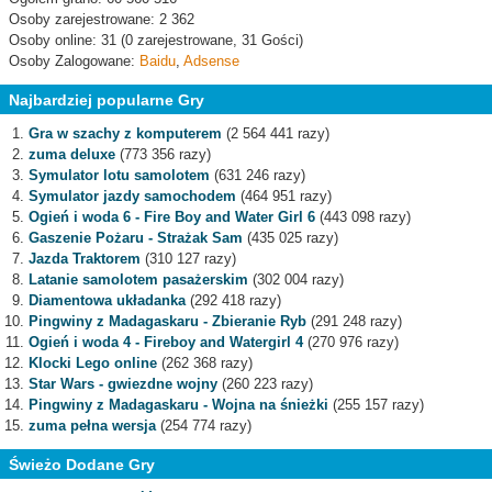
Osoby zarejestrowane: 2 362
Osoby online: 31 (0 zarejestrowane, 31 Gości)
Osoby Zalogowane:
Baidu
,
Adsense
Najbardziej popularne Gry
Gra w szachy z komputerem
(2 564 441 razy)
zuma deluxe
(773 356 razy)
Symulator lotu samolotem
(631 246 razy)
Symulator jazdy samochodem
(464 951 razy)
Ogień i woda 6 - Fire Boy and Water Girl 6
(443 098 razy)
Gaszenie Pożaru - Strażak Sam
(435 025 razy)
Jazda Traktorem
(310 127 razy)
Latanie samolotem pasażerskim
(302 004 razy)
Diamentowa układanka
(292 418 razy)
Pingwiny z Madagaskaru - Zbieranie Ryb
(291 248 razy)
Ogień i woda 4 - Fireboy and Watergirl 4
(270 976 razy)
Klocki Lego online
(262 368 razy)
Star Wars - gwiezdne wojny
(260 223 razy)
Pingwiny z Madagaskaru - Wojna na śnieżki
(255 157 razy)
zuma pełna wersja
(254 774 razy)
Świeżo Dodane Gry