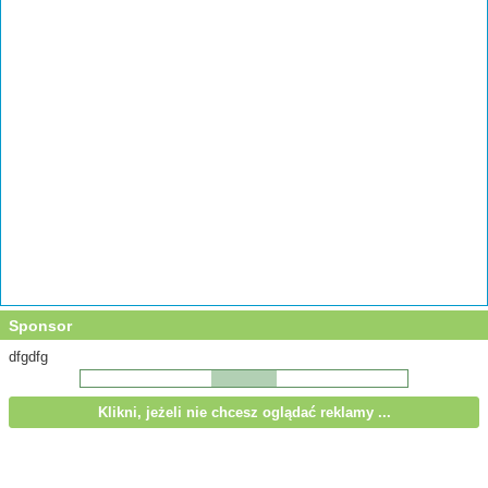
Sponsor
dfgdfg
Klikni, jeżeli nie chcesz oglądać reklamy ...