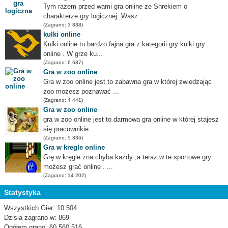
Tym razem przed wami gra online ze Shrekiem o
charakterze gry logicznej. Wasz...
(Zagrano: 3 838)
kulki online
Kulki online to bardzo fajna gra z kategorii gry kulki gry
online . W grze ku...
(Zagrano: 6 687)
Gra w zoo online
Gra w zoo online jest to zabawna gra w której zwiedzając
zoo możesz poznawać ...
(Zagrano: 4 441)
Gra w zoo online
gra w zoo online jest to darmowa gra online w której stajesz
się pracownikie...
(Zagrano: 5 336)
Gra w kregle online
Grę w kręgle zna chyba każdy ,a teraz w te sportowe gry
możesz grać online . ...
(Zagrano: 14 202)
Statystyka
Wszystkich Gier: 10 504
Dzisia zagrano w: 869
Ogółem grano: 60 560 516