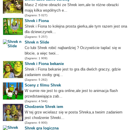
Masz 2 różne obrazki ze Shrek iem,ale te różne obrazki
mają kilka wspólnych e...
(Zagrano: 5 027)
Shrek i Fiona
Shrek i Fiona to kolejna prosta gierka,ale tym razem jest ona
dla dziewczynek...
(Zagrano: 5 257)
Shrek n Slide
Co lubi Shrek robić najbardziej ? Oczywiście taplać się w
błocie, a więc twoi...
(Zagrano: 1 909)
Shrek i Fiona bekanie
Shrek i Fiona bekanie jest to gra dla dwóch graczy, gdzie
zadaniem osoby graj...
(Zagrano: 5 262)
Sceny z filmu Shrek
W sumie nie jest to gra online,ale jest to animacja flash
przedstawiająca zab...
(Zagrano: 4 544)
Chodzenie Shrek iem
W tej grze wcielasz się w posta Shreka,a twoim zadaniem
jest chodzenie Shreki...
(Zagrano: 6 900)
Shrek gra logiczna