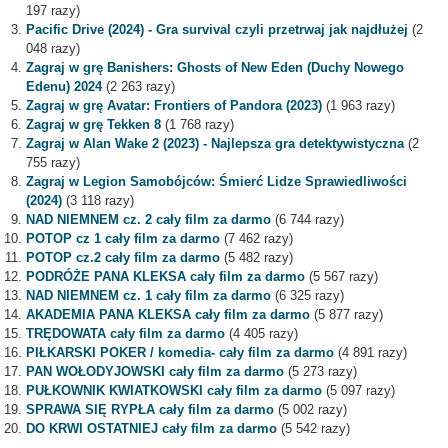
197 razy)
Pacific Drive (2024) - Gra survival czyli przetrwaj jak najdłużej
(2
048 razy)
Zagraj w grę Banishers: Ghosts of New Eden (Duchy Nowego
Edenu) 2024
(2 263 razy)
Zagraj w grę Avatar: Frontiers of Pandora (2023)
(1 963 razy)
Zagraj w grę Tekken 8
(1 768 razy)
Zagraj w Alan Wake 2 (2023) - Najlepsza gra detektywistyczna
(2
755 razy)
Zagraj w Legion Samobójców: Śmierć Lidze Sprawiedliwości
(2024)
(3 118 razy)
NAD NIEMNEM cz. 2 cały film za darmo
(6 744 razy)
POTOP cz 1 cały film za darmo
(7 462 razy)
POTOP cz.2 cały film za darmo
(5 482 razy)
PODRÓŻE PANA KLEKSA cały film za darmo
(5 567 razy)
NAD NIEMNEM cz. 1 cały film za darmo
(6 325 razy)
AKADEMIA PANA KLEKSA cały film za darmo
(5 877 razy)
TRĘDOWATA cały film za darmo
(4 405 razy)
PIŁKARSKI POKER / komedia- cały film za darmo
(4 891 razy)
PAN WOŁODYJOWSKI cały film za darmo
(5 273 razy)
PUŁKOWNIK KWIATKOWSKI cały film za darmo
(5 097 razy)
SPRAWA SIĘ RYPŁA cały film za darmo
(5 002 razy)
DO KRWI OSTATNIEJ cały film za darmo
(5 542 razy)