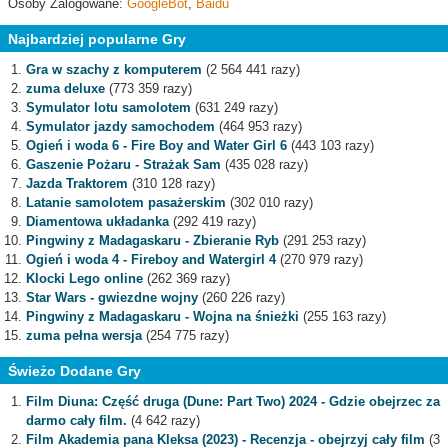
Osoby Zalogowane:
GoogleBot
,
Baidu
Najbardziej popularne Gry
Gra w szachy z komputerem
(2 564 441 razy)
zuma deluxe
(773 359 razy)
Symulator lotu samolotem
(631 249 razy)
Symulator jazdy samochodem
(464 953 razy)
Ogień i woda 6 - Fire Boy and Water Girl 6
(443 103 razy)
Gaszenie Pożaru - Strażak Sam
(435 028 razy)
Jazda Traktorem
(310 128 razy)
Latanie samolotem pasażerskim
(302 010 razy)
Diamentowa układanka
(292 419 razy)
Pingwiny z Madagaskaru - Zbieranie Ryb
(291 253 razy)
Ogień i woda 4 - Fireboy and Watergirl 4
(270 979 razy)
Klocki Lego online
(262 369 razy)
Star Wars - gwiezdne wojny
(260 226 razy)
Pingwiny z Madagaskaru - Wojna na śnieżki
(255 163 razy)
zuma pełna wersja
(254 775 razy)
Świeżo Dodane Gry
Film Diuna: Część druga (Dune: Part Two) 2024 - Gdzie obejrzec za
darmo cały film.
(4 642 razy)
Film Akademia pana Kleksa (2023) - Recenzja - obejrzyj cały film
(3