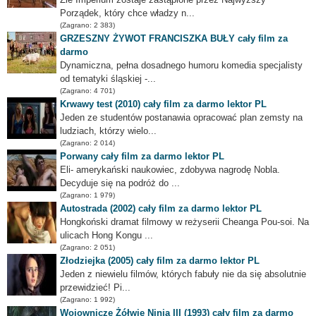
Porządek, który chce władzy n...
(Zagrano: 2 383)
GRZESZNY ŻYWOT FRANCISZKA BUŁY cały film za
darmo
Dynamiczna, pełna dosadnego humoru komedia specjalisty
od tematyki śląskiej -...
(Zagrano: 4 701)
Krwawy test (2010) cały film za darmo lektor PL
Jeden ze studentów postanawia opracować plan zemsty na
ludziach, którzy wielo...
(Zagrano: 2 014)
Porwany cały film za darmo lektor PL
Eli- amerykański naukowiec, zdobywa nagrodę Nobla.
Decyduje się na podróż do ...
(Zagrano: 1 979)
Autostrada (2002) cały film za darmo lektor PL
Hongkoński dramat filmowy w reżyserii Cheanga Pou-soi. Na
ulicach Hong Kongu ...
(Zagrano: 2 051)
Złodziejka (2005) cały film za darmo lektor PL
Jeden z niewielu filmów, których fabuły nie da się absolutnie
przewidzieć! Pi...
(Zagrano: 1 992)
Wojownicze Żółwie Ninja III (1993) cały film za darmo