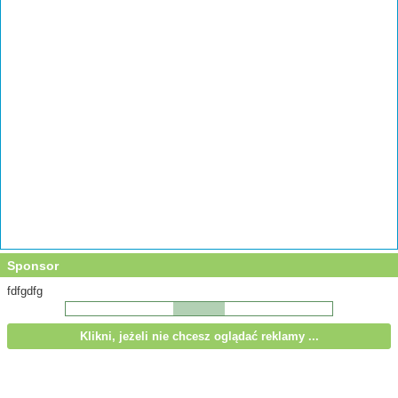
Sponsor
fdfgdfg
Klikni, jeżeli nie chcesz oglądać reklamy ...