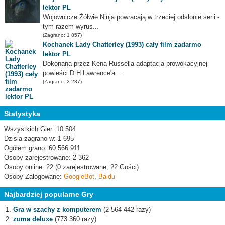
lektor PL
Wojownicze Żółwie Ninja powracają w trzeciej odsłonie serii -
tym razem wyrus...
(Zagrano: 1 857)
Kochanek Lady Chatterley (1993) cały film zadarmo
lektor PL
Dokonana przez Kena Russella adaptacja prowokacyjnej
powieści D.H Lawrence'a ...
(Zagrano: 2 237)
Statystyka
Wszystkich Gier: 10 504
Dzisia zagrano w: 1 695
Ogółem grano: 60 566 911
Osoby zarejestrowane: 2 362
Osoby online: 22 (0 zarejestrowane, 22 Gości)
Osoby Zalogowane:
GoogleBot
,
Baidu
Najbardziej popularne Gry
Gra w szachy z komputerem
(2 564 442 razy)
zuma deluxe
(773 360 razy)