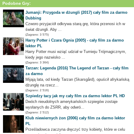
Podobne Gry:
Jumanji: Przygoda w dżungli (2017) cały film za darmo
Dubbing
Czworo przyjaciół odkrywa starą grę, która przenosi ich w
świat dżungli. Aby ...
(Zagrano: 3 575)
Harry Potter i Czara Ognia (2005) - cały film za darmo
lektor PL
Harry Potter musi wziąć udział w Turnieju Trójmagicznym,
kiedy jego nazwisko ...
(Zagrano: 3 364)
Tarzan: Legenda (2016) The Legend of Tarzan - cały film
za darmo
Mijają lata, od kiedy Tarzan (Skarsgård), opuścił afrykańską
dżunglę na rzecz...
(Zagrano: 2 516)
Szpiedzy tacy jak my cały film za darmo lektor PL HD
Dwóch nieudolnych amerykańskich szpiegów zostaje
wysłanych do ZSRR, aby odwró...
(Zagrano: 2 512)
Klub niewiernych żon (2006) cały film za darmo lektor
PL
Prześladowca zaczyna dręczyć trzy kobiety, które w celu