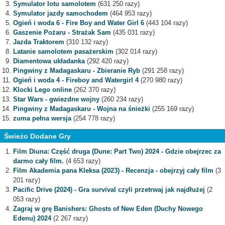
Symulator lotu samolotem
(631 250 razy)
Symulator jazdy samochodem
(464 953 razy)
Ogień i woda 6 - Fire Boy and Water Girl 6
(443 104 razy)
Gaszenie Pożaru - Strażak Sam
(435 031 razy)
Jazda Traktorem
(310 132 razy)
Latanie samolotem pasażerskim
(302 014 razy)
Diamentowa układanka
(292 420 razy)
Pingwiny z Madagaskaru - Zbieranie Ryb
(291 258 razy)
Ogień i woda 4 - Fireboy and Watergirl 4
(270 980 razy)
Klocki Lego online
(262 370 razy)
Star Wars - gwiezdne wojny
(260 234 razy)
Pingwiny z Madagaskaru - Wojna na śnieżki
(255 169 razy)
zuma pełna wersja
(254 778 razy)
Świeżo Dodane Gry
Film Diuna: Część druga (Dune: Part Two) 2024 - Gdzie obejrzec za
darmo cały film.
(4 653 razy)
Film Akademia pana Kleksa (2023) - Recenzja - obejrzyj cały film
(3
201 razy)
Pacific Drive (2024) - Gra survival czyli przetrwaj jak najdłużej
(2
053 razy)
Zagraj w grę Banishers: Ghosts of New Eden (Duchy Nowego
Edenu) 2024
(2 267 razy)