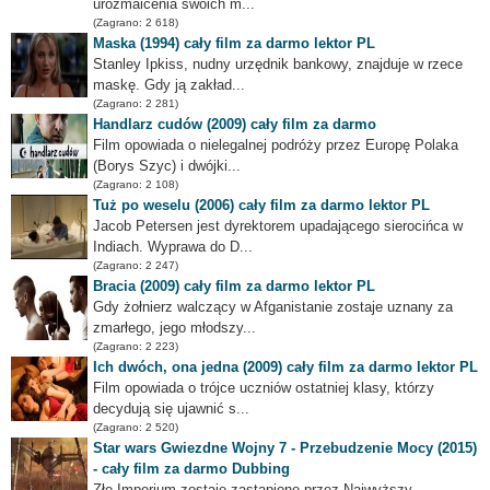
urozmaicenia swoich m...
(Zagrano: 2 618)
Maska (1994) cały film za darmo lektor PL
Stanley Ipkiss, nudny urzędnik bankowy, znajduje w rzece
maskę. Gdy ją zakład...
(Zagrano: 2 281)
Handlarz cudów (2009) cały film za darmo
Film opowiada o nielegalnej podróży przez Europę Polaka
(Borys Szyc) i dwójki...
(Zagrano: 2 108)
Tuż po weselu (2006) cały film za darmo lektor PL
Jacob Petersen jest dyrektorem upadającego sierocińca w
Indiach. Wyprawa do D...
(Zagrano: 2 247)
Bracia (2009) cały film za darmo lektor PL
Gdy żołnierz walczący w Afganistanie zostaje uznany za
zmarłego, jego młodszy...
(Zagrano: 2 223)
Ich dwóch, ona jedna (2009) cały film za darmo lektor PL
Film opowiada o trójce uczniów ostatniej klasy, którzy
decydują się ujawnić s...
(Zagrano: 2 520)
Star wars Gwiezdne Wojny 7 - Przebudzenie Mocy (2015)
- cały film za darmo Dubbing
Złe Imperium zostaje zastąpione przez Najwyższy