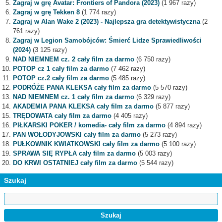
Zagraj w grę Avatar: Frontiers of Pandora (2023)
(1 967 razy)
Zagraj w grę Tekken 8
(1 774 razy)
Zagraj w Alan Wake 2 (2023) - Najlepsza gra detektywistyczna
(2
761 razy)
Zagraj w Legion Samobójców: Śmierć Lidze Sprawiedliwości
(2024)
(3 125 razy)
NAD NIEMNEM cz. 2 cały film za darmo
(6 750 razy)
POTOP cz 1 cały film za darmo
(7 462 razy)
POTOP cz.2 cały film za darmo
(5 485 razy)
PODRÓŻE PANA KLEKSA cały film za darmo
(5 570 razy)
NAD NIEMNEM cz. 1 cały film za darmo
(6 329 razy)
AKADEMIA PANA KLEKSA cały film za darmo
(5 877 razy)
TRĘDOWATA cały film za darmo
(4 405 razy)
PIŁKARSKI POKER / komedia- cały film za darmo
(4 894 razy)
PAN WOŁODYJOWSKI cały film za darmo
(5 273 razy)
PUŁKOWNIK KWIATKOWSKI cały film za darmo
(5 100 razy)
SPRAWA SIĘ RYPŁA cały film za darmo
(5 003 razy)
DO KRWI OSTATNIEJ cały film za darmo
(5 544 razy)
Szukaj