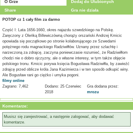
O Grze
Dodaj do Ulubionych
Share
Gra nie działa
POTOP cz 1 cały film za darmo
Część I: Lata 1656-1660, okres najazdu szwedzkiego na Polskę.
Zaręczony z Oleńką Billewiczówną chorąży orszański Andrzej Kmicic
opowiada się początkowo po stronie kolaborującego ze Szwedami
potężnego rodu magnackiego Radziwiłłów. Uznany przez szlachtę i
narzeczoną za zdrajcę, zaczyna poniewczasie rozumieć, że Radziwiłłom
chodzi nie o dobro ojczyzny, ale o własne interesy, w tym także objęcie
polskiego tronu. Kmicic porywa księcia Bogusława Radziwiłła, by zawieźć
zdrajcę przed oblicze króla Jana Kazimierza i w ten sposób odkupić winy.
Ale Bogusław rani go ciężko i umyka pogoni.
filmy online
Zagrano: 7,462
Dodano: 25 Czerwiec
Gra dodana przez:
2018
mrozu
Komentarze:
Musisz się zarejestrować, a następnie zalogować, aby dodawać
komentarze.