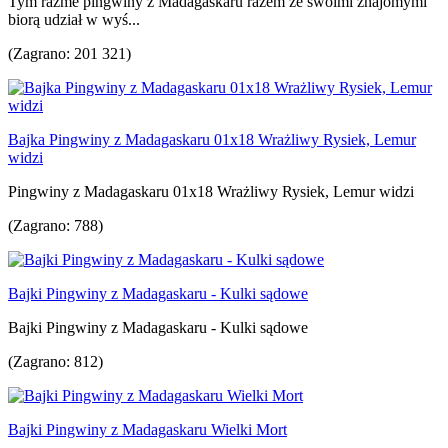
Tym razme pingwiny z Madagaskaru razem ze swoimi znajomymi
biorą udział w wyś...
(Zagrano: 201 321)
Bajka Pingwiny z Madagaskaru 01x18 Wrażliwy Rysiek, Lemur
widzi
Pingwiny z Madagaskaru 01x18 Wrażliwy Rysiek, Lemur widzi
(Zagrano: 788)
Bajki Pingwiny z Madagaskaru - Kulki sądowe
Bajki Pingwiny z Madagaskaru - Kulki sądowe
(Zagrano: 812)
Bajki Pingwiny z Madagaskaru Wielki Mort