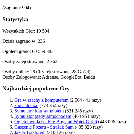
(Zagrano: 994)
Statystyka
Wszystkich Gier: 10 504
Dzisia zagrano w: 236
Ogółem grano: 60 559 883
Osoby zarejestrowane: 2 362
Osoby online: 28 (0 zarejestrowane, 28 Gości)
Osoby Zalogowane:
Adsense
,
GoogleBot
,
Baidu
Najbardziej popularne Gry
Gra w szachy z komputerem
(2 564 441 razy)
zuma deluxe
(773 354 razy)
Symulator lotu samolotem
(631 245 razy)
Symulator jazdy samochodem
(464 951 razy)
Ogień i woda 6 - Fire Boy and Water Girl 6
(443 096 razy)
Gaszenie Pożaru - Strażak Sam
(435 023 razy)
Jazda Traktorem
(310 126 razy)