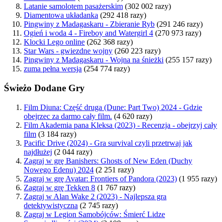
Latanie samolotem pasażerskim
(302 002 razy)
Diamentowa układanka
(292 418 razy)
Pingwiny z Madagaskaru - Zbieranie Ryb
(291 246 razy)
Ogień i woda 4 - Fireboy and Watergirl 4
(270 973 razy)
Klocki Lego online
(262 368 razy)
Star Wars - gwiezdne wojny
(260 223 razy)
Pingwiny z Madagaskaru - Wojna na śnieżki
(255 157 razy)
zuma pełna wersja
(254 774 razy)
Świeżo Dodane Gry
Film Diuna: Część druga (Dune: Part Two) 2024 - Gdzie
obejrzec za darmo cały film.
(4 620 razy)
Film Akademia pana Kleksa (2023) - Recenzja - obejrzyj cały
film
(3 184 razy)
Pacific Drive (2024) - Gra survival czyli przetrwaj jak
najdłużej
(2 044 razy)
Zagraj w grę Banishers: Ghosts of New Eden (Duchy
Nowego Edenu) 2024
(2 251 razy)
Zagraj w grę Avatar: Frontiers of Pandora (2023)
(1 955 razy)
Zagraj w grę Tekken 8
(1 767 razy)
Zagraj w Alan Wake 2 (2023) - Najlepsza gra
detektywistyczna
(2 745 razy)
Zagraj w Legion Samobójców: Śmierć Lidze