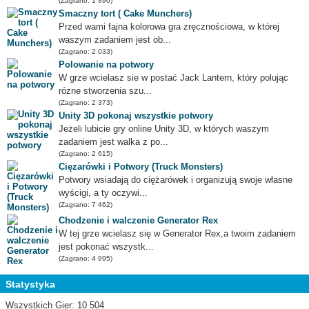
(Zagrano: 1 890)
Smaczny tort ( Cake Munchers)
Przed wami fajna kolorowa gra zręcznościowa, w której
waszym zadaniem jest ob...
(Zagrano: 2 033)
Polowanie na potwory
W grze wcielasz sie w postać Jack Lantern, który polując
rózne stworzenia szu...
(Zagrano: 2 373)
Unity 3D pokonaj wszystkie potwory
Jeżeli lubicie gry online Unity 3D, w których waszym
zadaniem jest walka z po...
(Zagrano: 2 615)
Cięzarówki i Potwory (Truck Monsters)
Potwory wsiadają do ciężarówek i organizują swoje własne
wyścigi, a ty oczywi...
(Zagrano: 7 462)
Chodzenie i walczenie Generator Rex
W tej grze wcielasz się w Generator Rex,a twoim zadaniem
jest pokonać wszystk...
(Zagrano: 4 995)
Statystyka
Wszystkich Gier: 10 504