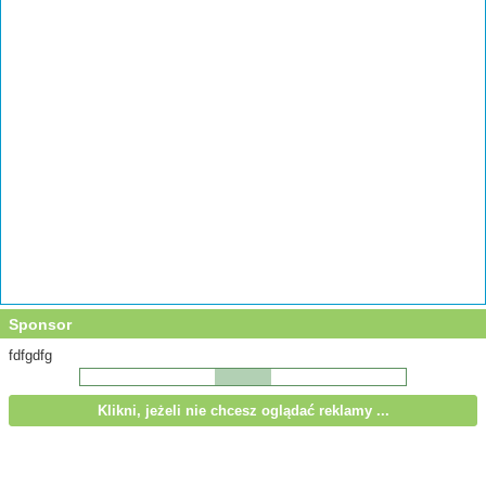
Sponsor
fdfgdfg
Klikni, jeżeli nie chcesz oglądać reklamy ...