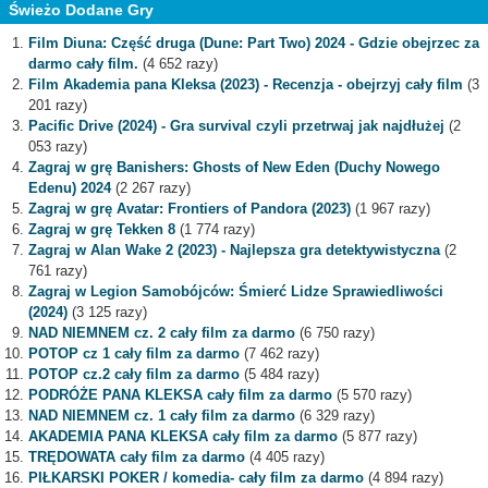
Świeżo Dodane Gry
Film Diuna: Część druga (Dune: Part Two) 2024 - Gdzie obejrzec za
darmo cały film.
(4 652 razy)
Film Akademia pana Kleksa (2023) - Recenzja - obejrzyj cały film
(3
201 razy)
Pacific Drive (2024) - Gra survival czyli przetrwaj jak najdłużej
(2
053 razy)
Zagraj w grę Banishers: Ghosts of New Eden (Duchy Nowego
Edenu) 2024
(2 267 razy)
Zagraj w grę Avatar: Frontiers of Pandora (2023)
(1 967 razy)
Zagraj w grę Tekken 8
(1 774 razy)
Zagraj w Alan Wake 2 (2023) - Najlepsza gra detektywistyczna
(2
761 razy)
Zagraj w Legion Samobójców: Śmierć Lidze Sprawiedliwości
(2024)
(3 125 razy)
NAD NIEMNEM cz. 2 cały film za darmo
(6 750 razy)
POTOP cz 1 cały film za darmo
(7 462 razy)
POTOP cz.2 cały film za darmo
(5 484 razy)
PODRÓŻE PANA KLEKSA cały film za darmo
(5 570 razy)
NAD NIEMNEM cz. 1 cały film za darmo
(6 329 razy)
AKADEMIA PANA KLEKSA cały film za darmo
(5 877 razy)
TRĘDOWATA cały film za darmo
(4 405 razy)
PIŁKARSKI POKER / komedia- cały film za darmo
(4 894 razy)