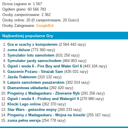
Dzisia zagrano w: 1 567
Ogółem grano: 60 566 783
Osoby zarejestrowane: 2 362
Osoby online: 20 (0 zarejestrowane, 20 Gości)
Osoby Zalogowane:
GoogleBot
Najbardziej popularne Gry
Gra w szachy z komputerem
(2 564 442 razy)
zuma deluxe
(773 360 razy)
Symulator lotu samolotem
(631 250 razy)
Symulator jazdy samochodem
(464 953 razy)
Ogień i woda 6 - Fire Boy and Water Girl 6
(443 104 razy)
Gaszenie Pożaru - Strażak Sam
(435 031 razy)
Jazda Traktorem
(310 132 razy)
Latanie samolotem pasażerskim
(302 014 razy)
Diamentowa układanka
(292 420 razy)
Pingwiny z Madagaskaru - Zbieranie Ryb
(291 256 razy)
Ogień i woda 4 - Fireboy and Watergirl 4
(270 980 razy)
Klocki Lego online
(262 370 razy)
Star Wars - gwiezdne wojny
(260 233 razy)
Pingwiny z Madagaskaru - Wojna na śnieżki
(255 167 razy)
zuma pełna wersja
(254 778 razy)