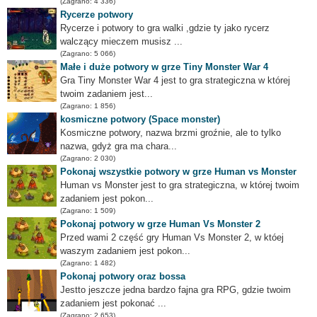
(Zagrano: 4 336)
Rycerze potwory
Rycerze i potwory to gra walki ,gdzie ty jako rycerz
walczący mieczem musisz ...
(Zagrano: 5 066)
Małe i duże potwory w grze Tiny Monster War 4
Gra Tiny Monster War 4 jest to gra strategiczna w której
twoim zadaniem jest...
(Zagrano: 1 856)
kosmiczne potwory (Space monster)
Kosmiczne potwory, nazwa brzmi groźnie, ale to tylko
nazwa, gdyż gra ma chara...
(Zagrano: 2 030)
Pokonaj wszystkie potwory w grze Human vs Monster
Human vs Monster jest to gra strategiczna, w której twoim
zadaniem jest pokon...
(Zagrano: 1 509)
Pokonaj potwory w grze Human Vs Monster 2
Przed wami 2 część gry Human Vs Monster 2, w któej
waszym zadaniem jest pokon...
(Zagrano: 1 482)
Pokonaj potwory oraz bossa
Jestto jeszcze jedna bardzo fajna gra RPG, gdzie twoim
zadaniem jest pokonać ...
(Zagrano: 2 653)